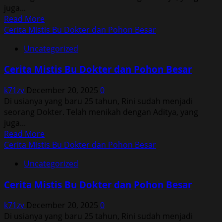
Besar
juga...
Read
Read More
more
Cerita Mistis Bu Dokter dan Pohon Besar
about
Uncategorized
Cerita
Mistis
Cerita Mistis Bu Dokter dan Pohon Besar
Bu
Dokter
k71zv
December 20, 2025
0
dan
Di usianya yang baru 25 tahun, Rini sudah menjadi
Pohon
seorang Dokter. Telah menikah dengan Aditya, yang
Besar
juga...
Read
Read More
more
Cerita Mistis Bu Dokter dan Pohon Besar
about
Uncategorized
Cerita
Mistis
Cerita Mistis Bu Dokter dan Pohon Besar
Bu
Dokter
k71zv
December 20, 2025
0
dan
Di usianya yang baru 25 tahun, Rini sudah menjadi
Pohon