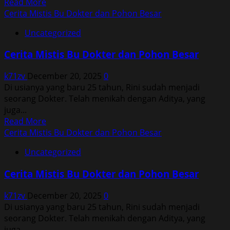
Read
Read More
more
Cerita Mistis Bu Dokter dan Pohon Besar
about
Uncategorized
Cerita
Mistis
Cerita Mistis Bu Dokter dan Pohon Besar
Bu
Dokter
k71zv
December 20, 2025
0
dan
Di usianya yang baru 25 tahun, Rini sudah menjadi
Pohon
seorang Dokter. Telah menikah dengan Aditya, yang
Besar
juga...
Read
Read More
more
Cerita Mistis Bu Dokter dan Pohon Besar
about
Uncategorized
Cerita
Mistis
Cerita Mistis Bu Dokter dan Pohon Besar
Bu
Dokter
k71zv
December 20, 2025
0
dan
Di usianya yang baru 25 tahun, Rini sudah menjadi
Pohon
seorang Dokter. Telah menikah dengan Aditya, yang
Besar
juga...