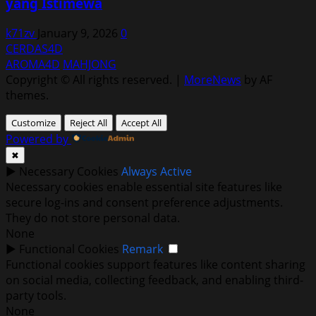
yang Istimewa
k71zv
January 9, 2026
0
CERDAS4D
AROMA4D
MAHJONG
Copyright © All rights reserved.
|
MoreNews
by AF
themes.
Customize
Reject All
Accept All
Powered by
✖
►
Necessary Cookies
Always Active
Necessary cookies enable essential site features like
secure log-ins and consent preference adjustments.
They do not store personal data.
None
►
Functional Cookies
Remark
Functional cookies support features like content sharing
on social media, collecting feedback, and enabling third-
party tools.
None