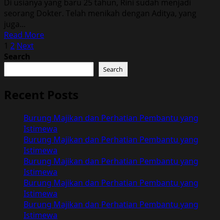
Di usianya yang baru 25 tahun, Rini sudah menjadi
Pohon
seorang Dokter. Telah menikah dengan Aditya, yang
Besar
juga...
Read
Read More
Posts
more
1
2
Next
about
Search
pagination
Cerita
Search
Mistis
Bu
Recent Posts
Dokter
dan
Burung Majikan dan Perhatian Pembantu yang
Pohon
Istimewa
Besar
Burung Majikan dan Perhatian Pembantu yang
Istimewa
Burung Majikan dan Perhatian Pembantu yang
Istimewa
Burung Majikan dan Perhatian Pembantu yang
Istimewa
Burung Majikan dan Perhatian Pembantu yang
Istimewa