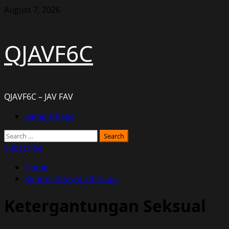
Skip
August 7, 2026
to
content
QJAVF6C
QJAVF6C – JAV FAV
Primary
Sample Page
Menu
Search
for:
Subscribe
Home
Ketergantungan Seksual
Ketergantungan Seksual