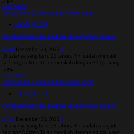
Read
Read More
more
Cerita Mistis Bu Dokter dan Pohon Besar
about
Uncategorized
Cerita
Mistis
Cerita Mistis Bu Dokter dan Pohon Besar
Bu
Dokter
k71zv
December 20, 2025
0
dan
Di usianya yang baru 25 tahun, Rini sudah menjadi
Pohon
seorang Dokter. Telah menikah dengan Aditya, yang
Besar
juga...
Read
Read More
more
Cerita Mistis Bu Dokter dan Pohon Besar
about
Uncategorized
Cerita
Mistis
Cerita Mistis Bu Dokter dan Pohon Besar
Bu
Dokter
k71zv
December 20, 2025
0
dan
Di usianya yang baru 25 tahun, Rini sudah menjadi
Pohon
seorang Dokter. Telah menikah dengan Aditya, yang