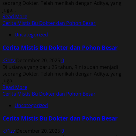
seorang Dokter. Telah menikah dengan Aditya, yang
Besar
juga...
Read
Read More
more
Cerita Mistis Bu Dokter dan Pohon Besar
about
Uncategorized
Cerita
Mistis
Cerita Mistis Bu Dokter dan Pohon Besar
Bu
Dokter
k71zv
December 20, 2025
0
dan
Di usianya yang baru 25 tahun, Rini sudah menjadi
Pohon
seorang Dokter. Telah menikah dengan Aditya, yang
Besar
juga...
Read
Read More
more
Cerita Mistis Bu Dokter dan Pohon Besar
about
Uncategorized
Cerita
Mistis
Cerita Mistis Bu Dokter dan Pohon Besar
Bu
Dokter
k71zv
December 20, 2025
0
dan