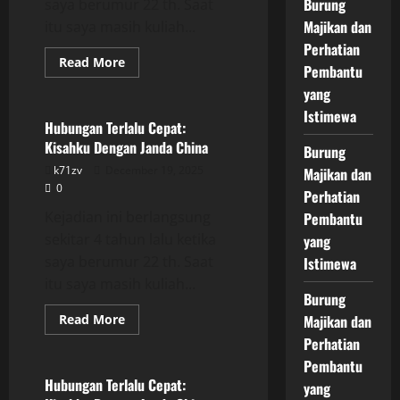
Burung
saya berumur 22 th. Saat
Majikan dan
itu saya masih kuliah...
Perhatian
Read
Read More
Pembantu
more
Uncategorized
about
yang
Hubungan
Terlalu
Istimewa
Cepat:
Hubungan Terlalu Cepat:
Kisahku
Kisahku Dengan Janda China
Dengan
Burung
Janda
k71zv
December 19, 2025
Majikan dan
China
0
Perhatian
Kejadian ini berlangsung
Pembantu
sekitar 4 tahun lalu ketika
yang
saya berumur 22 th. Saat
Istimewa
itu saya masih kuliah...
Burung
Read
Read More
Majikan dan
more
Uncategorized
Perhatian
about
Hubungan
Pembantu
Terlalu
Cepat:
Hubungan Terlalu Cepat:
yang
Kisahku