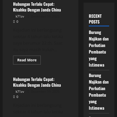
Hubungan Terlalu Cepat:
Kisahku Dengan Janda China
RECENT
k71zv
December 19, 2025
POSTS
0
Kejadian ini berlangsung
Burung
sekitar 4 tahun lalu ketika
Majikan dan
saya berumur 22 th. Saat
Perhatian
itu saya masih kuliah...
Pembantu
yang
Read
Read More
more
Istimewa
Uncategorized
about
Hubungan
Terlalu
Burung
Cepat:
Hubungan Terlalu Cepat:
Majikan dan
Kisahku
Kisahku Dengan Janda China
Dengan
Perhatian
Janda
k71zv
December 19, 2025
China
Pembantu
0
yang
Kejadian ini berlangsung
Istimewa
sekitar 4 tahun lalu ketika