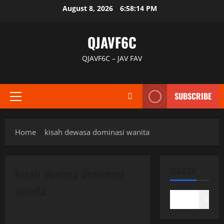
Skip
August 8, 2026
6:58:14 PM
to
content
QJAVF6C
QJAVF6C – JAV FAV
SUBSCRIBE
Primary
Menu
Home
kisah dewasa dominasi wanita
kisah dewasa dominasi
SEARCH
wanita
Search
Uncategorized