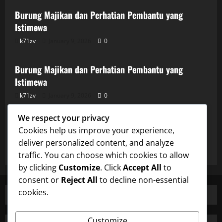
Burung Majikan dan Perhatian Pembantu yang
Istimewa
k71zv
January 9, 2026
0
Uncategorized
Burung Majikan dan Perhatian Pembantu yang
Istimewa
k71zv
January 9, 2026
0
Uncategorized
We respect your privacy
Burung Majikan dan Perhatian Pembantu yang
Cookies help us improve your experience,
Istimewa
deliver personalized content, and analyze
k71zv
January 9, 2026
0
traffic. You can choose which cookies to allow
by clicking
Customize
. Click
Accept All
to
consent or
Reject All
to decline non-essential
cookies.
Customize