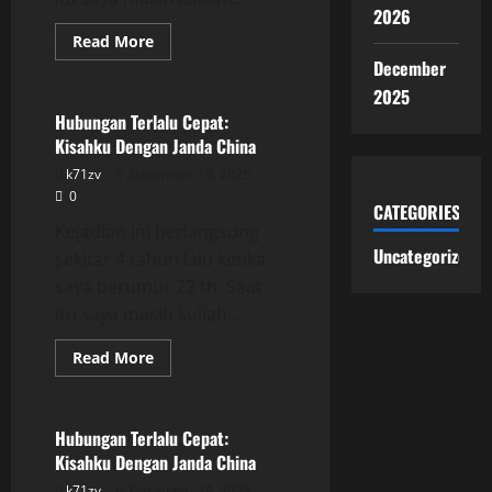
2026
Read
Read More
more
December
Uncategorized
about
Hubungan
2025
Terlalu
Cepat:
Hubungan Terlalu Cepat:
Kisahku
Kisahku Dengan Janda China
Dengan
Janda
k71zv
December 19, 2025
China
0
CATEGORIES
Kejadian ini berlangsung
Uncategorized
sekitar 4 tahun lalu ketika
saya berumur 22 th. Saat
itu saya masih kuliah...
Read
Read More
more
Uncategorized
about
Hubungan
Terlalu
Cepat:
Hubungan Terlalu Cepat:
Kisahku
Kisahku Dengan Janda China
Dengan
Janda
k71zv
December 19, 2025