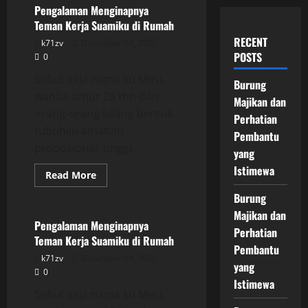
Pengalaman Menginapnya
Teman Kerja Suamiku di Rumah
RECENT
k71zv
December 14, 2025
POSTS
0
Sebut saja nama ku Mesi,
Burung
wanita umur 28 thn dan
Majikan dan
orang-orang bilang bentuk
Perhatian
tubuhku amatlah
Pembantu
proposional, tinggi...
yang
Istimewa
Read
Read More
more
Uncategorized
about
Burung
Pengalaman
Menginapnya
Majikan dan
Teman
Pengalaman Menginapnya
Perhatian
Kerja
Teman Kerja Suamiku di Rumah
Suamiku
Pembantu
di
k71zv
December 14, 2025
Rumah
yang
0
Istimewa
Sebut saja nama ku Mesi,