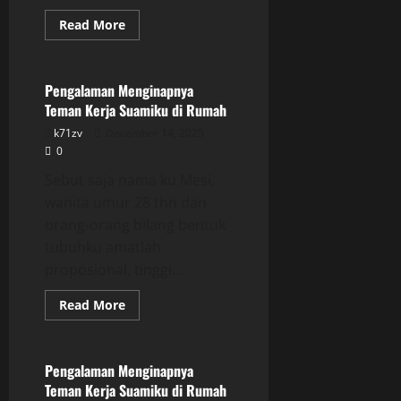
Read
Read More
more
Uncategorized
about
Pengalaman
Menginapnya
Teman
Pengalaman Menginapnya
Kerja
Teman Kerja Suamiku di Rumah
Suamiku
di
k71zv
December 14, 2025
Rumah
0
Sebut saja nama ku Mesi,
wanita umur 28 thn dan
orang-orang bilang bentuk
tubuhku amatlah
proposional, tinggi...
Read
Read More
more
Uncategorized
about
Pengalaman
Menginapnya
Teman
Pengalaman Menginapnya
Kerja
Teman Kerja Suamiku di Rumah
Suamiku