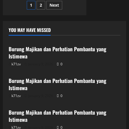
Teman
Posts
1
2
Next
Kerja
Suamiku
di
pagination
Rumah
YOU MAY HAVE MISSED
Uncategorized
Burung Majikan dan Perhatian Pembantu yang
Istimewa
k71zv
January 9, 2026
0
Uncategorized
Burung Majikan dan Perhatian Pembantu yang
Istimewa
k71zv
January 9, 2026
0
Uncategorized
Burung Majikan dan Perhatian Pembantu yang
Istimewa
k71zv
January 9, 2026
0
Uncategorized