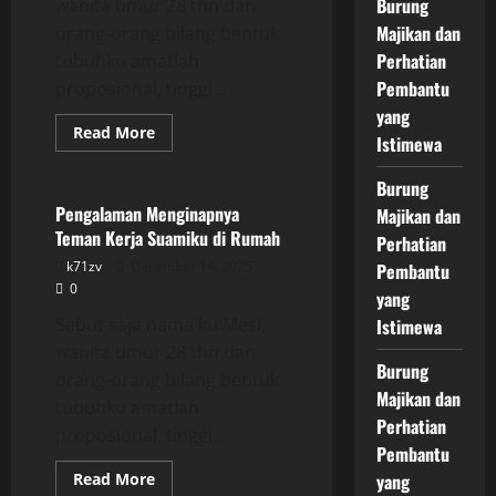
Burung
wanita umur 28 thn dan
Majikan dan
orang-orang bilang bentuk
Perhatian
tubuhku amatlah
Pembantu
proposional, tinggi...
yang
Read
Read More
Istimewa
more
Uncategorized
about
Pengalaman
Burung
Menginapnya
Teman
Pengalaman Menginapnya
Majikan dan
Kerja
Teman Kerja Suamiku di Rumah
Suamiku
Perhatian
di
k71zv
December 14, 2025
Pembantu
Rumah
0
yang
Sebut saja nama ku Mesi,
Istimewa
wanita umur 28 thn dan
Burung
orang-orang bilang bentuk
Majikan dan
tubuhku amatlah
Perhatian
proposional, tinggi...
Pembantu
Read
Read More
yang
more