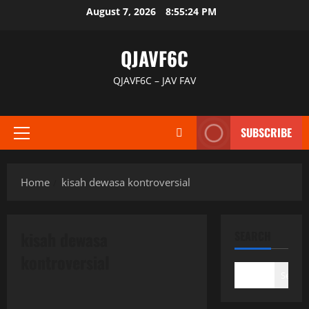
Skip
August 7, 2026
8:55:25 PM
to
content
QJAVF6C
QJAVF6C – JAV FAV
SUBSCRIBE
Primary
Menu
Home
kisah dewasa kontroversial
kisah dewasa
SEARCH
kontroversial
Search
Uncategorized