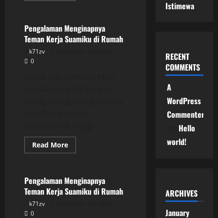
Uncategorized
Istimewa
about
Pengalaman
Menginapnya
Teman
Pengalaman Menginapnya
Kerja
Teman Kerja Suamiku di Rumah
Suamiku
di
k71zv
December 14, 2025
Rumah
RECENT
0
COMMENTS
Sebut saja nama ku Mesi,
A
wanita umur 28 thn dan
WordPress
orang-orang bilang bentuk
tubuhku amatlah
Commenter
proposional, tinggi...
Hello
on
world!
Read
Read More
more
Uncategorized
about
Pengalaman
Menginapnya
Teman
Pengalaman Menginapnya
Kerja
Teman Kerja Suamiku di Rumah
Suamiku
ARCHIVES
di
k71zv
December 14, 2025
Rumah
January
0