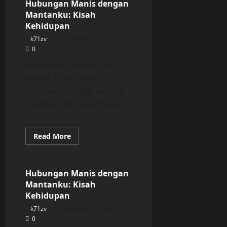
dengan
Hubungan Manis dengan
Mantanku:
Mantanku: Kisah
Kisah
Kehidupan
Kehidupan
k71zv
December 19, 2025
0
Kejadian ini berlangsung
sekitar bulan Maret 2023
yang lalu. Tanggal berapa
tepatnya aku sudah lupa.
Yang aku...
Read
Read More
more
Uncategorized
about
Hubungan
Manis
dengan
Hubungan Manis dengan
Mantanku:
Mantanku: Kisah
Kisah
Kehidupan
Kehidupan
k71zv
December 19, 2025
0