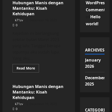
dengan
Hubungan Manis dengan
WordPress
Mantanku:
Mantanku: Kisah
Kisah
Commenter
Kehidupan
Kehidupan
on
Hello
k71zv
December 19, 2025
world!
0
Kejadian ini berlangsung
sekitar bulan Maret 2023
yang lalu. Tanggal berapa
ARCHIVES
tepatnya aku sudah lupa.
Yang aku...
January
2026
Read
Read More
more
Uncategorized
about
December
Hubungan
Manis
2025
dengan
Hubungan Manis dengan
Mantanku:
Mantanku: Kisah
Kisah
Kehidupan
Kehidupan
k71zv
December 19, 2025
0
CATEGORIES