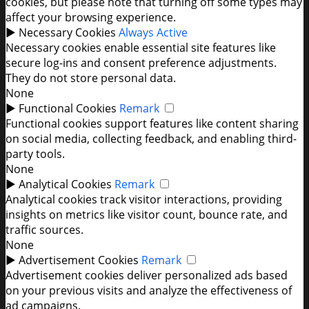
cookies, but please note that turning off some types may
affect your browsing experience.
►
Necessary Cookies
Always Active
Necessary cookies enable essential site features like
secure log-ins and consent preference adjustments.
They do not store personal data.
None
►
Functional Cookies
Remark
Functional cookies support features like content sharing
on social media, collecting feedback, and enabling third-
party tools.
None
►
Analytical Cookies
Remark
Analytical cookies track visitor interactions, providing
insights on metrics like visitor count, bounce rate, and
traffic sources.
None
►
Advertisement Cookies
Remark
Advertisement cookies deliver personalized ads based
on your previous visits and analyze the effectiveness of
ad campaigns.