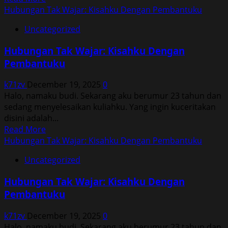
more
Hubungan Tak Wajar: Kisahku Dengan Pembantuku
about
Uncategorized
Hubungan
Tak
Hubungan Tak Wajar: Kisahku Dengan
Wajar:
Pembantuku
Kisahku
Dengan
k71zv
December 19, 2025
0
Pembantuku
Halo, namaku budi. Sekarang aku berumur 23 tahun dan
sedang menyelesaikan kuliahku. Yang ingin kuceritakan
disini adalah...
Read
Read More
more
Hubungan Tak Wajar: Kisahku Dengan Pembantuku
about
Uncategorized
Hubungan
Tak
Hubungan Tak Wajar: Kisahku Dengan
Wajar:
Pembantuku
Kisahku
Dengan
k71zv
December 19, 2025
0
Pembantuku
Halo, namaku budi. Sekarang aku berumur 23 tahun dan