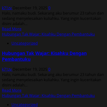
Dengan
k71zv
December 19, 2025
0
Pembantuku
Halo, namaku budi. Sekarang aku berumur 23 tahun dan
sedang menyelesaikan kuliahku. Yang ingin kuceritakan
disini adalah...
Read
Read More
more
Hubungan Tak Wajar: Kisahku Dengan Pembantuku
about
Uncategorized
Hubungan
Tak
Hubungan Tak Wajar: Kisahku Dengan
Wajar:
Pembantuku
Kisahku
Dengan
k71zv
December 19, 2025
0
Pembantuku
Halo, namaku budi. Sekarang aku berumur 23 tahun dan
sedang menyelesaikan kuliahku. Yang ingin kuceritakan
disini adalah...
Read
Read More
more
Hubungan Tak Wajar: Kisahku Dengan Pembantuku
about
Uncategorized
Hubungan