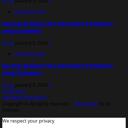
k71zv
January 9, 2026
0
Uncategorized
Burung Majikan dan Perhatian Pembantu
yang Istimewa
k71zv
January 9, 2026
0
Uncategorized
Burung Majikan dan Perhatian Pembantu
yang Istimewa
k71zv
January 9, 2026
0
CERDAS4D
AROMA4D
MAHJONG
Copyright © All rights reserved.
|
MoreNews
by AF
themes.
We respect your privacy