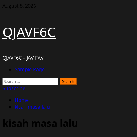
Skip
August 8, 2026
to
content
QJAVF6C
QJAVF6C – JAV FAV
Primary
Sample Page
Menu
Search
for:
Subscribe
Home
kisah masa lalu
kisah masa lalu