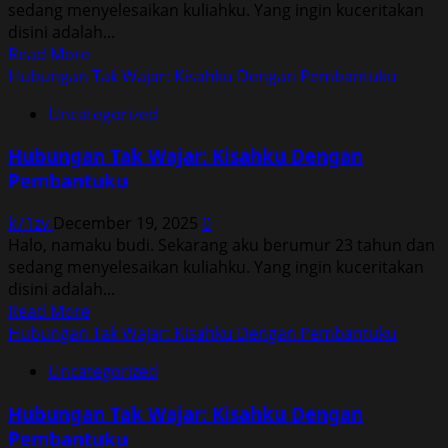
sedang menyelesaikan kuliahku. Yang ingin kuceritakan
disini adalah...
Read
Read More
more
Hubungan Tak Wajar: Kisahku Dengan Pembantuku
about
Uncategorized
Hubungan
Tak
Hubungan Tak Wajar: Kisahku Dengan
Wajar:
Pembantuku
Kisahku
Dengan
k71zv
December 19, 2025
0
Pembantuku
Halo, namaku budi. Sekarang aku berumur 23 tahun dan
sedang menyelesaikan kuliahku. Yang ingin kuceritakan
disini adalah...
Read
Read More
more
Hubungan Tak Wajar: Kisahku Dengan Pembantuku
about
Uncategorized
Hubungan
Tak
Hubungan Tak Wajar: Kisahku Dengan
Wajar:
Pembantuku
Kisahku