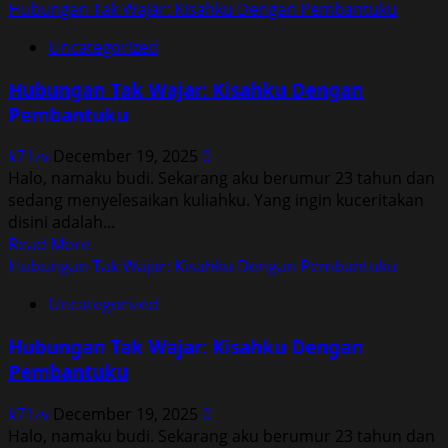
Hubungan Tak Wajar: Kisahku Dengan Pembantuku
Uncategorized
Hubungan Tak Wajar: Kisahku Dengan
Pembantuku
k71zv
December 19, 2025
0
Halo, namaku budi. Sekarang aku berumur 23 tahun dan
sedang menyelesaikan kuliahku. Yang ingin kuceritakan
disini adalah...
Read
Read More
more
Hubungan Tak Wajar: Kisahku Dengan Pembantuku
about
Uncategorized
Hubungan
Tak
Hubungan Tak Wajar: Kisahku Dengan
Wajar:
Pembantuku
Kisahku
Dengan
k71zv
December 19, 2025
0
Pembantuku
Halo, namaku budi. Sekarang aku berumur 23 tahun dan