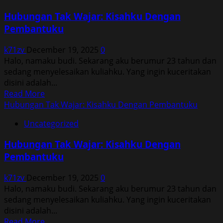
Tak
Hubungan Tak Wajar: Kisahku Dengan
Wajar:
Pembantuku
Kisahku
Dengan
k71zv
December 19, 2025
0
Pembantuku
Halo, namaku budi. Sekarang aku berumur 23 tahun dan
sedang menyelesaikan kuliahku. Yang ingin kuceritakan
disini adalah...
Read
Read More
more
Hubungan Tak Wajar: Kisahku Dengan Pembantuku
about
Uncategorized
Hubungan
Tak
Hubungan Tak Wajar: Kisahku Dengan
Wajar:
Pembantuku
Kisahku
Dengan
k71zv
December 19, 2025
0
Pembantuku
Halo, namaku budi. Sekarang aku berumur 23 tahun dan
sedang menyelesaikan kuliahku. Yang ingin kuceritakan
disini adalah...
Read
Read More