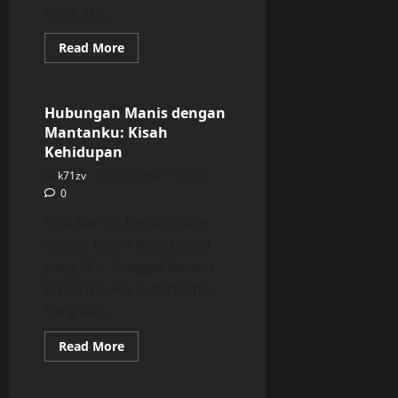
Yang aku...
Read
Read More
more
Uncategorized
about
Hubungan
Manis
dengan
Hubungan Manis dengan
Mantanku:
Mantanku: Kisah
Kisah
Kehidupan
Kehidupan
k71zv
December 19, 2025
0
Kejadian ini berlangsung
sekitar bulan Maret 2023
yang lalu. Tanggal berapa
tepatnya aku sudah lupa.
Yang aku...
Read
Read More
more
Uncategorized
about
Hubungan
Manis