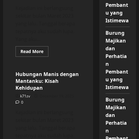
Pembant
Kejadian ini berlangsung
u yang
sekitar bulan Maret 2023
Istimewa
yang lalu. Tanggal berapa
tepatnya aku sudah lupa.
Burung
Yang aku...
Majikan
dan
Read
Read More
more
Perhatia
Uncategorized
about
n
Hubungan
Manis
Pembant
dengan
Hubungan Manis dengan
Mantanku:
u yang
Mantanku: Kisah
Kisah
Kehidupan
Istimewa
Kehidupan
k71zv
December 19, 2025
Burung
0
Majikan
Kejadian ini berlangsung
dan
sekitar bulan Maret 2023
Perhatia
yang lalu. Tanggal berapa
n
tepatnya aku sudah lupa.
Pembant