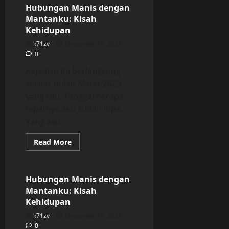
dengan
Hubungan Manis dengan
Mantanku:
Mantanku: Kisah
Kisah
Kehidupan
Kehidupan
k71zv
December 19, 2025
0
Kejadian ini berlangsung
sekitar bulan Maret 2023
yang lalu. Tanggal berapa
tepatnya aku sudah lupa.
Yang aku...
Read
Read More
more
Uncategorized
about
Hubungan
Manis
dengan
Hubungan Manis dengan
Mantanku:
Mantanku: Kisah
Kisah
Kehidupan
Kehidupan
k71zv
December 19, 2025
0