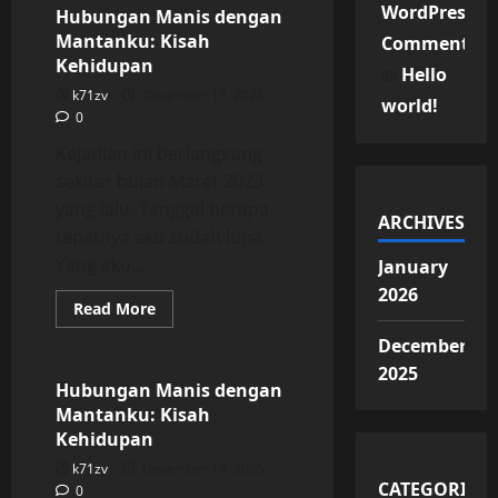
WordPress
dengan
Hubungan Manis dengan
Mantanku:
Mantanku: Kisah
Commenter
Kisah
Kehidupan
Kehidupan
on
Hello
k71zv
December 19, 2025
world!
0
Kejadian ini berlangsung
sekitar bulan Maret 2023
yang lalu. Tanggal berapa
ARCHIVES
tepatnya aku sudah lupa.
Yang aku...
January
2026
Read
Read More
more
Uncategorized
about
December
Hubungan
Manis
2025
dengan
Hubungan Manis dengan
Mantanku:
Mantanku: Kisah
Kisah
Kehidupan
Kehidupan
k71zv
December 19, 2025
CATEGORIES
0