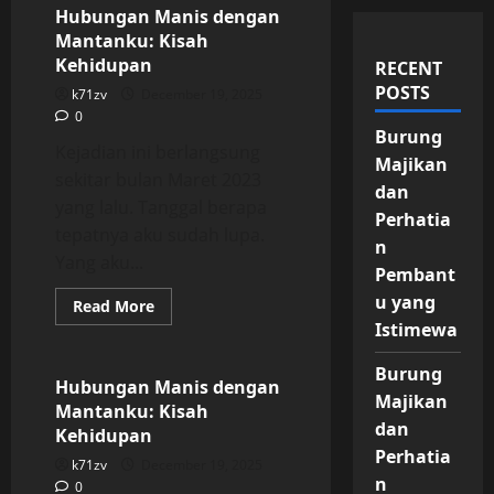
Hubungan Manis dengan
Mantanku: Kisah
Kehidupan
RECENT
POSTS
k71zv
December 19, 2025
0
Burung
Kejadian ini berlangsung
Majikan
sekitar bulan Maret 2023
dan
yang lalu. Tanggal berapa
Perhatia
tepatnya aku sudah lupa.
n
Yang aku...
Pembant
u yang
Read
Read More
more
Istimewa
Uncategorized
about
Hubungan
Manis
Burung
dengan
Hubungan Manis dengan
Mantanku:
Majikan
Mantanku: Kisah
Kisah
dan
Kehidupan
Kehidupan
Perhatia
k71zv
December 19, 2025
n
0