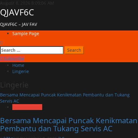
Skip
August 8, 2026
8:09:06 AM
to
QJAVF6C
content
QJAVF6C – JAV FAV
Primary
Sample Page
Menu
Search
for:
Subscribe
Home
Lingerie
Lingerie
Bersama Mencapai Puncak Kenikmatan Pembantu dan Tukang
Servis AC
Uncategorized
Bersama Mencapai Puncak Kenikmatan
Pembantu dan Tukang Servis AC