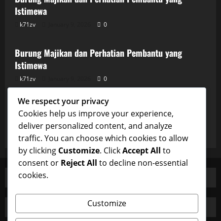
Istimewa
k71zv
January 9, 2026
0
Uncategorized
Burung Majikan dan Perhatian Pembantu yang
Istimewa
k71zv
January 9, 2026
0
Uncategorized
We respect your privacy
Burung Majikan dan Perhatian Pembantu yang
Cookies help us improve your experience,
Istimewa
deliver personalized content, and analyze
k71zv
January 9, 2026
0
traffic. You can choose which cookies to allow
by clicking
Customize
. Click
Accept All
to
consent or
Reject All
to decline non-essential
cookies.
Customize