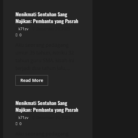
Menikmati
Sentuhan
Sang
Menikmati Sentuhan Sang
Majikan:
Majikan: Pembantu yang Pasrah
Pembantu
yang
k71zv
December 20, 2025
Pasrah
0
Aku seorang pedagang
umur 35 tahun, istriku 32
tahun guru SMA. kisah ini
terjadi dua tahun lalu,...
Read
Read More
more
Uncategorized
about
Menikmati
Sentuhan
Sang
Menikmati Sentuhan Sang
Majikan:
Majikan: Pembantu yang Pasrah
Pembantu
yang
k71zv
December 20, 2025
Pasrah
0
Aku seorang pedagang