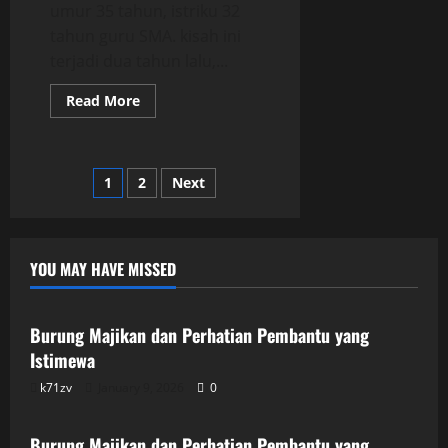
umur 35 tahun, istriku 32
tahun guru SMA. kisah ini
terjadi dua tahun lalu,...
Read
Read More
more
about
Menikmati
Sentuhan
Sang
Posts
1
2
Next
Majikan:
Pembantu
yang
pagination
Pasrah
YOU MAY HAVE MISSED
Uncategorized
Burung Majikan dan Perhatian Pembantu yang
Istimewa
k71zv
January 9, 2026
0
Uncategorized
Burung Majikan dan Perhatian Pembantu yang