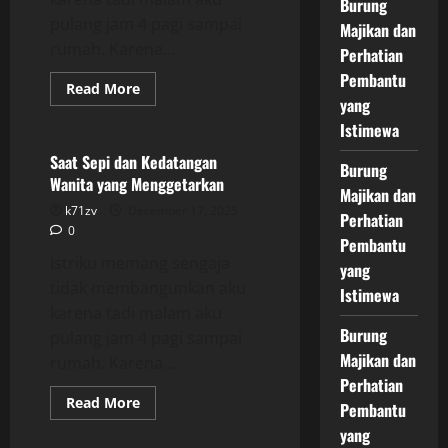
Burung
pulang jam 4 pagi sampai
Majikan dan
rumah. Karena...
Perhatian
Pembantu
Read
Read More
more
yang
Uncategorized
about
Istimewa
Saat
Sepi
dan
Saat Sepi dan Kedatangan
Burung
Kedatangan
Wanita yang Menggetarkan
Wanita
Majikan dan
yang
k71zv
December 17, 2025
Menggetarkan
Perhatian
0
Pembantu
Istriku memang sengaja
yang
tidak membangunkan aku
Istimewa
karena tadi malam aku
Burung
pulang jam 4 pagi sampai
Majikan dan
rumah. Karena...
Perhatian
Read
Read More
Pembantu
more
Uncategorized
about
yang
Saat