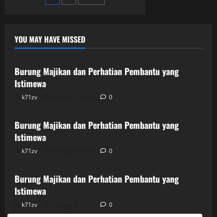
Wanita
yang
pagination
Menggetarkan
YOU MAY HAVE MISSED
Uncategorized
Burung Majikan dan Perhatian Pembantu yang
Istimewa
k71zv
January 9, 2026
0
Uncategorized
Burung Majikan dan Perhatian Pembantu yang
Istimewa
k71zv
January 9, 2026
0
Uncategorized
Burung Majikan dan Perhatian Pembantu yang
Istimewa
k71zv
January 9, 2026
0
Uncategorized