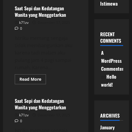
Sepi
Istimewa
dan
Saat Sepi dan Kedatangan
Kedatangan
Wanita yang Menggetarkan
Wanita
yang
k71zv
December 17, 2025
Menggetarkan
0
RECENT
Istriku memang sengaja
COMMENTS
tidak membangunkan aku
A
karena tadi malam aku
pulang jam 4 pagi sampai
WordPress
rumah. Karena...
Commenter
on
Hello
Read
Read More
more
world!
Uncategorized
about
Saat
Sepi
dan
Saat Sepi dan Kedatangan
Kedatangan
Wanita yang Menggetarkan
Wanita
yang
ARCHIVES
k71zv
December 17, 2025
Menggetarkan
0
January
Istriku memang sengaja