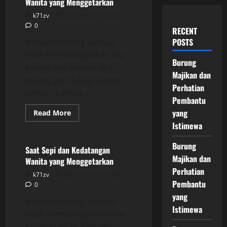
Wanita yang Menggetarkan
k71zv
December 17, 2025
0
RECENT
POSTS
Istriku memang sengaja
tidak membangunkan aku
Burung
karena tadi malam aku
Majikan dan
pulang jam 4 pagi sampai
Perhatian
rumah. Karena...
Pembantu
yang
Read
Read More
more
Uncategorized
Istimewa
about
Saat
Sepi
Burung
dan
Saat Sepi dan Kedatangan
Kedatangan
Majikan dan
Wanita yang Menggetarkan
Wanita
yang
Perhatian
k71zv
December 17, 2025
Menggetarkan
Pembantu
0
yang
Istriku memang sengaja
Istimewa
tidak membangunkan aku
karena tadi malam aku