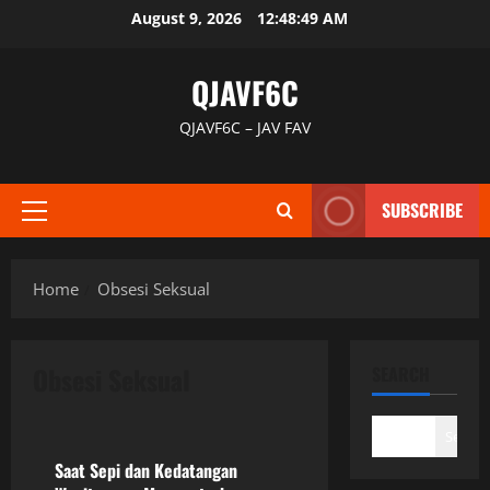
Skip
August 9, 2026
12:48:49 AM
to
content
QJAVF6C
QJAVF6C – JAV FAV
SUBSCRIBE
Primary
Menu
Home
Obsesi Seksual
Obsesi Seksual
SEARCH
Uncategorized
Search
Saat Sepi dan Kedatangan