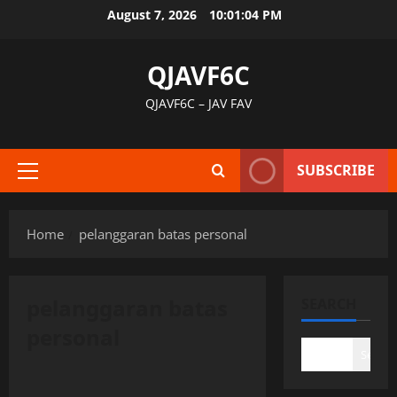
Skip
August 7, 2026
10:01:05 PM
to
content
QJAVF6C
QJAVF6C – JAV FAV
SUBSCRIBE
Primary
Menu
Home
pelanggaran batas personal
pelanggaran batas
SEARCH
personal
Search
Uncategorized