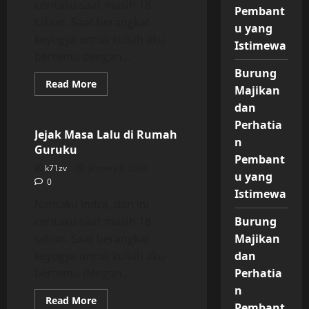
ceritaku saat masih 18
Pembant
tahun. Saat berangkat
u yang
keyogya untuk kuliah aku
Istimewa
bertemu dengan...
Burung
Read
Read More
Majikan
more
Uncategorized
about
dan
Jejak
Masa
Perhatia
Lalu
Jejak Masa Lalu di Rumah
di
n
Guruku
Rumah
Pembant
Guruku
k71zv
January 6, 2026
u yang
0
Istimewa
Namaku Indra, dan ini
ceritaku saat masih 18
Burung
tahun. Saat berangkat
Majikan
keyogya untuk kuliah aku
dan
bertemu dengan...
Perhatia
n
Read
Read More
Pembant