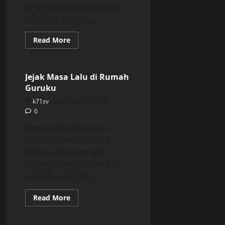
keyogya untuk kuliah aku
bertemu dengan...
Read
Read More
more
Uncategorized
about
Jejak
Masa
Lalu
Jejak Masa Lalu di Rumah
di
Guruku
Rumah
Guruku
k71zv
January 6, 2026
0
Namaku Indra, dan ini
ceritaku saat masih 18
tahun. Saat berangkat
keyogya untuk kuliah aku
bertemu dengan...
Read
Read More
more
about
Jejak