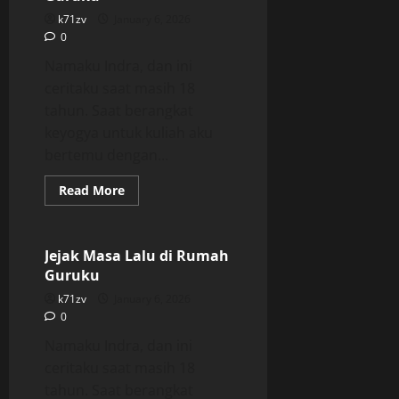
Guruku
k71zv
January 6, 2026
0
Namaku Indra, dan ini
ceritaku saat masih 18
tahun. Saat berangkat
keyogya untuk kuliah aku
bertemu dengan...
Read
Read More
more
Uncategorized
about
Jejak
Masa
Lalu
Jejak Masa Lalu di Rumah
di
Guruku
Rumah
Guruku
k71zv
January 6, 2026
0
Namaku Indra, dan ini
ceritaku saat masih 18
tahun. Saat berangkat