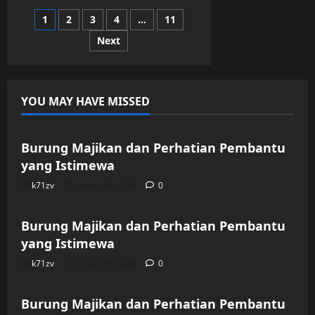
Masa
Lalu
Posts
1
2
3
4
…
11
di
Rumah
Guruku
Next
pagination
YOU MAY HAVE MISSED
Uncategorized
Burung Majikan dan Perhatian Pembantu
yang Istimewa
k71zv
January 9, 2026
0
Uncategorized
Burung Majikan dan Perhatian Pembantu
yang Istimewa
k71zv
January 9, 2026
0
Uncategorized
Burung Majikan dan Perhatian Pembantu