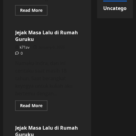
Uncategorize
Read
Read More
more
Uncategorized
about
Jejak
Masa
Lalu
Jejak Masa Lalu di Rumah
di
Guruku
Rumah
Guruku
k71zv
January 6, 2026
0
Namaku Indra, dan ini
ceritaku saat masih 18
tahun. Saat berangkat
keyogya untuk kuliah aku
bertemu dengan...
Read
Read More
more
Uncategorized
about
Jejak
Masa
Lalu
Jejak Masa Lalu di Rumah
di
Guruku
Rumah