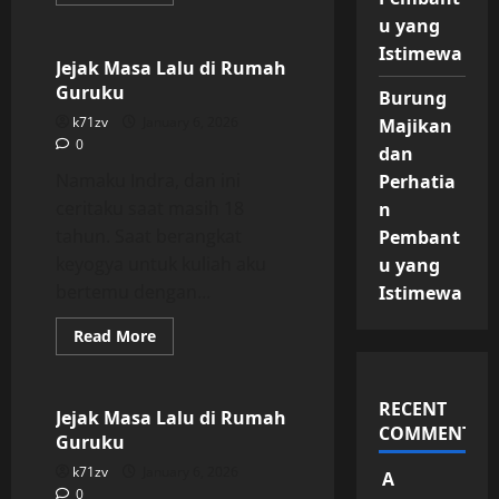
more
Uncategorized
about
u yang
Jejak
Masa
Istimewa
Lalu
Jejak Masa Lalu di Rumah
di
Guruku
Rumah
Burung
Guruku
k71zv
January 6, 2026
Majikan
0
dan
Namaku Indra, dan ini
Perhatia
ceritaku saat masih 18
n
tahun. Saat berangkat
Pembant
keyogya untuk kuliah aku
u yang
bertemu dengan...
Istimewa
Read
Read More
more
Uncategorized
about
Jejak
Masa
RECENT
Lalu
Jejak Masa Lalu di Rumah
di
COMMENTS
Guruku
Rumah
Guruku
k71zv
January 6, 2026
A
0