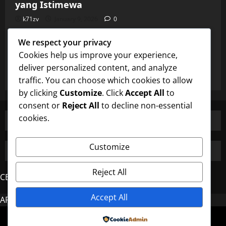
yang Istimewa
k71zv
January 9, 2026
0
Uncategorized
We respect your privacy
Burung Majikan dan Perhatian Pembantu
Cookies help us improve your experience,
yang Istimewa
deliver personalized content, and analyze
k71zv
January 9, 2026
0
traffic. You can choose which cookies to allow
by clicking
Customize
. Click
Accept All
to
consent or
Reject All
to decline non-essential
cookies.
Customize
Reject All
CERDAS4D
Accept All
AROMA4D
MAHJONG
Copyright © All rights reserved.
|
MoreNews
by AF
Powered by