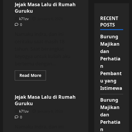
Jejak Masa Lalu di Rumah
Guruku
RECENT
k71zv
January 6, 2026
POSTS
0
Namaku Indra, dan ini
Burung
ceritaku saat masih 18
Majikan
tahun. Saat berangkat
dan
keyogya untuk kuliah aku
Perhatia
bertemu dengan...
n
Pembant
Read
Read More
more
u yang
Uncategorized
about
Jejak
Istimewa
Masa
Lalu
Jejak Masa Lalu di Rumah
Burung
di
Guruku
Rumah
Majikan
Guruku
k71zv
January 6, 2026
dan
0
Perhatia
Namaku Indra, dan ini
n