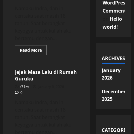
WordPress
Namaku Indra, dan ini
Commenter
ceritaku saat masih 18
on
Hello
tahun. Saat berangkat
world!
keyogya untuk kuliah aku
bertemu dengan...
Read
Read More
more
Uncategorized
ARCHIVES
about
Jejak
Masa
January
Lalu
Jejak Masa Lalu di Rumah
di
2026
Guruku
Rumah
Guruku
k71zv
January 6, 2026
December
0
2025
Namaku Indra, dan ini
ceritaku saat masih 18
tahun. Saat berangkat
keyogya untuk kuliah aku
CATEGORIES
bertemu dengan...