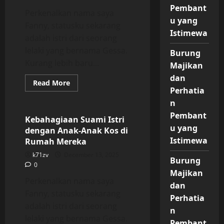
Pembant
Perkenalkan nama saya
u yang
Fanny, statusku sekarang
Istimewa
adalah istri dari seorang
lelaki yang bernama Gessa.
Burung
Kurang lebih baru...
Majikan
dan
Read
Read More
more
Perhatia
Uncategorized
about
n
Kebahagiaan
Suami
Pembant
Istri
Kebahagiaan Suami Istri
dengan
u yang
dengan Anak-Anak Kos di
Anak-
Anak
Istimewa
Rumah Mereka
Kos
di
k71zv
December 13, 2025
Rumah
Burung
0
Mereka
Majikan
Perkenalkan nama saya
dan
Fanny, statusku sekarang
Perhatia
adalah istri dari seorang
n
lelaki yang bernama Gessa.
Pembant