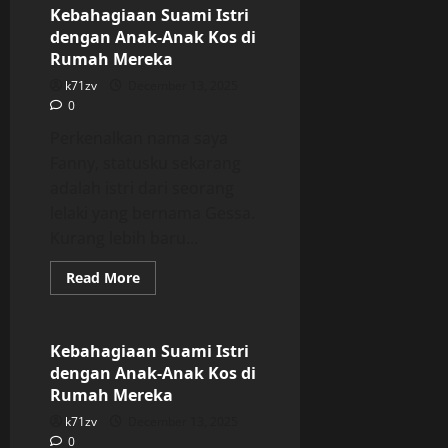
Istri
Kebahagiaan Suami Istri
dengan
dengan Anak-Anak Kos di
Anak-
Anak
Rumah Mereka
Kos
di
k71zv
December 13, 2025
Rumah
0
Mereka
Perkenalkan nama saya
Fanny, statusku sekarang
adalah istri dari seorang
lelaki yang bernama Gessa.
Kurang lebih baru...
Read
Read More
more
Uncategorized
about
Kebahagiaan
Suami
Istri
Kebahagiaan Suami Istri
dengan
dengan Anak-Anak Kos di
Anak-
Anak
Rumah Mereka
Kos
di
k71zv
December 13, 2025
Rumah
0
Mereka