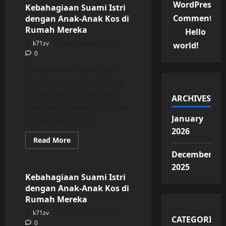
WordPress
Istri
Kebahagiaan Suami Istri
dengan
Commenter
dengan Anak-Anak Kos di
Anak-
Anak
Rumah Mereka
on
Hello
Kos
di
k71zv
December 13, 2025
world!
Rumah
0
Mereka
Perkenalkan nama saya
Fanny, statusku sekarang
adalah istri dari seorang
ARCHIVES
lelaki yang bernama Gessa.
January
Kurang lebih baru...
2026
Read
Read More
more
Uncategorized
about
December
Kebahagiaan
2025
Suami
Istri
Kebahagiaan Suami Istri
dengan
dengan Anak-Anak Kos di
Anak-
Anak
Rumah Mereka
Kos
di
k71zv
December 13, 2025
Rumah
CATEGORIES
0
Mereka