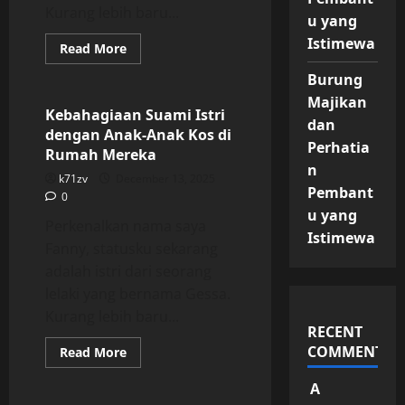
Kurang lebih baru...
u yang
Istimewa
Read
Read More
more
Uncategorized
about
Burung
Kebahagiaan
Suami
Majikan
Istri
Kebahagiaan Suami Istri
dengan
dan
dengan Anak-Anak Kos di
Anak-
Perhatia
Anak
Rumah Mereka
Kos
n
di
k71zv
December 13, 2025
Rumah
Pembant
0
Mereka
u yang
Perkenalkan nama saya
Istimewa
Fanny, statusku sekarang
adalah istri dari seorang
lelaki yang bernama Gessa.
Kurang lebih baru...
RECENT
COMMENTS
Read
Read More
more
Uncategorized
about
A
Kebahagiaan
Suami