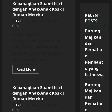
Kebahagiaan Suami Istri
dengan Anak-Anak Kos di
Rumah Mereka
RECENT
POSTS
k71zv
December 13, 2025
0
Burung
Perkenalkan nama saya
Majikan
Fanny, statusku sekarang
dan
adalah istri dari seorang
Perhatia
lelaki yang bernama Gessa.
n
Kurang lebih baru...
Pembant
u yang
Read
Read More
more
Istimewa
Uncategorized
about
Kebahagiaan
Suami
Burung
Istri
Kebahagiaan Suami Istri
dengan
Majikan
dengan Anak-Anak Kos di
Anak-
dan
Anak
Rumah Mereka
Kos
Perhatia
di
k71zv
December 13, 2025
Rumah
n
0
Mereka