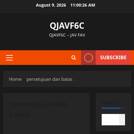
Skip
August 9, 2026
11:00:27 AM
to
content
QJAVF6C
QJAVF6C – JAV FAV
SUBSCRIBE
Primary
Menu
Home
persetujuan dan batas
persetujuan dan
SEARCH
batas
Search
Uncategorized