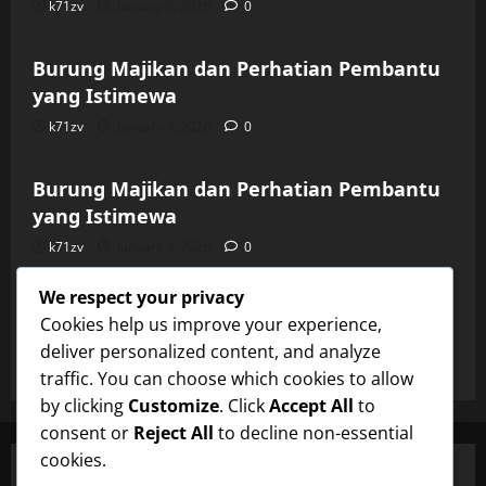
k71zv
January 9, 2026
0
Uncategorized
Burung Majikan dan Perhatian Pembantu
yang Istimewa
k71zv
January 9, 2026
0
Uncategorized
Burung Majikan dan Perhatian Pembantu
yang Istimewa
k71zv
January 9, 2026
0
Uncategorized
We respect your privacy
Burung Majikan dan Perhatian Pembantu
Cookies help us improve your experience,
yang Istimewa
deliver personalized content, and analyze
k71zv
January 9, 2026
0
traffic. You can choose which cookies to allow
by clicking
Customize
. Click
Accept All
to
consent or
Reject All
to decline non-essential
cookies.