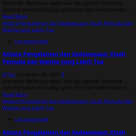
Aku Andy. Beberapa waktu lalu aku pernah bercerita
Wanita
tentang nenek Elsa yang cantik (istri dari adik kakekku)....
yang
Read
Read More
Lebih
more
Antara Pengalaman dan Kedewasaan: Kisah Pemuda dan
Tua
about
Wanita yang Lebih Tua
Antara
Uncategorized
Pengalaman
dan
Antara Pengalaman dan Kedewasaan: Kisah
Kedewasaan:
Pemuda dan Wanita yang Lebih Tua
Kisah
Pemuda
k71zv
December 29, 2025
0
dan
Aku Andy. Beberapa waktu lalu aku pernah bercerita
Wanita
tentang nenek Elsa yang cantik (istri dari adik kakekku)....
yang
Read
Read More
Lebih
more
Antara Pengalaman dan Kedewasaan: Kisah Pemuda dan
Tua
about
Wanita yang Lebih Tua
Antara
Uncategorized
Pengalaman
dan
Antara Pengalaman dan Kedewasaan: Kisah
Kedewasaan: