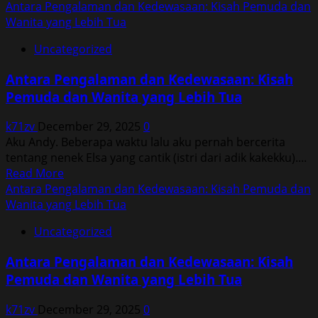
Antara Pengalaman dan Kedewasaan: Kisah Pemuda dan
Wanita yang Lebih Tua
Uncategorized
Antara Pengalaman dan Kedewasaan: Kisah
Pemuda dan Wanita yang Lebih Tua
k71zv
December 29, 2025
0
Aku Andy. Beberapa waktu lalu aku pernah bercerita
tentang nenek Elsa yang cantik (istri dari adik kakekku)....
Read
Read More
more
Antara Pengalaman dan Kedewasaan: Kisah Pemuda dan
about
Wanita yang Lebih Tua
Antara
Uncategorized
Pengalaman
dan
Antara Pengalaman dan Kedewasaan: Kisah
Kedewasaan:
Pemuda dan Wanita yang Lebih Tua
Kisah
Pemuda
k71zv
December 29, 2025
0
dan