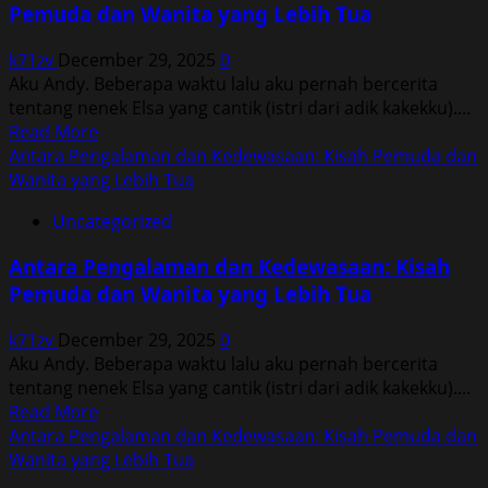
Pemuda dan Wanita yang Lebih Tua
Kisah
Pemuda
k71zv
December 29, 2025
0
dan
Aku Andy. Beberapa waktu lalu aku pernah bercerita
Wanita
tentang nenek Elsa yang cantik (istri dari adik kakekku)....
yang
Read
Read More
Lebih
more
Antara Pengalaman dan Kedewasaan: Kisah Pemuda dan
Tua
about
Wanita yang Lebih Tua
Antara
Uncategorized
Pengalaman
dan
Antara Pengalaman dan Kedewasaan: Kisah
Kedewasaan:
Pemuda dan Wanita yang Lebih Tua
Kisah
Pemuda
k71zv
December 29, 2025
0
dan
Aku Andy. Beberapa waktu lalu aku pernah bercerita
Wanita
tentang nenek Elsa yang cantik (istri dari adik kakekku)....
yang
Read
Read More
Lebih
more
Antara Pengalaman dan Kedewasaan: Kisah Pemuda dan
Tua
about
Wanita yang Lebih Tua
Antara