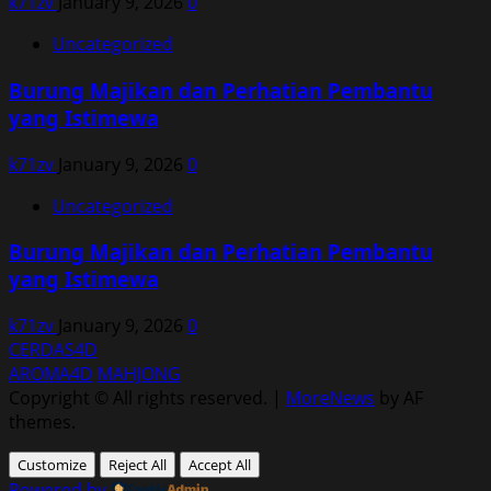
k71zv
January 9, 2026
0
Uncategorized
Burung Majikan dan Perhatian Pembantu
yang Istimewa
k71zv
January 9, 2026
0
Uncategorized
Burung Majikan dan Perhatian Pembantu
yang Istimewa
k71zv
January 9, 2026
0
CERDAS4D
AROMA4D
MAHJONG
Copyright © All rights reserved.
|
MoreNews
by AF
themes.
Customize
Reject All
Accept All
Powered by