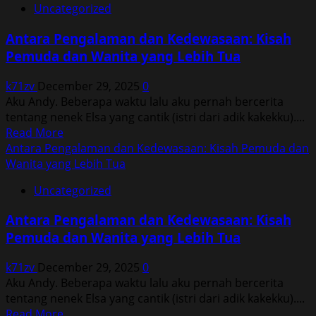
Uncategorized
Pengalaman
dan
Antara Pengalaman dan Kedewasaan: Kisah
Kedewasaan:
Pemuda dan Wanita yang Lebih Tua
Kisah
Pemuda
k71zv
December 29, 2025
0
dan
Aku Andy. Beberapa waktu lalu aku pernah bercerita
Wanita
tentang nenek Elsa yang cantik (istri dari adik kakekku)....
yang
Read
Read More
Lebih
more
Antara Pengalaman dan Kedewasaan: Kisah Pemuda dan
Tua
about
Wanita yang Lebih Tua
Antara
Uncategorized
Pengalaman
dan
Antara Pengalaman dan Kedewasaan: Kisah
Kedewasaan:
Pemuda dan Wanita yang Lebih Tua
Kisah
Pemuda
k71zv
December 29, 2025
0
dan
Aku Andy. Beberapa waktu lalu aku pernah bercerita
Wanita
tentang nenek Elsa yang cantik (istri dari adik kakekku)....
yang
Read
Read More