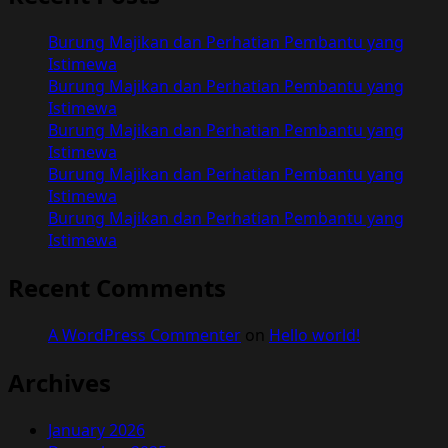
Kedewasaan:
Kisah
Burung Majikan dan Perhatian Pembantu yang
Pemuda
Istimewa
dan
Burung Majikan dan Perhatian Pembantu yang
Wanita
Istimewa
yang
Burung Majikan dan Perhatian Pembantu yang
Lebih
Istimewa
Tua
Burung Majikan dan Perhatian Pembantu yang
Istimewa
Burung Majikan dan Perhatian Pembantu yang
Istimewa
Recent Comments
A WordPress Commenter
on
Hello world!
Archives
January 2026