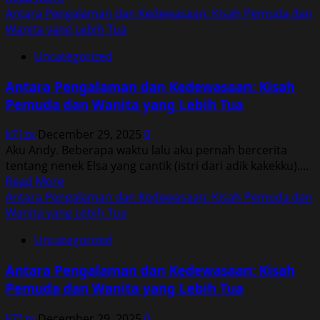
Lebih
more
Antara Pengalaman dan Kedewasaan: Kisah Pemuda dan
Tua
about
Wanita yang Lebih Tua
Antara
Uncategorized
Pengalaman
dan
Antara Pengalaman dan Kedewasaan: Kisah
Kedewasaan:
Pemuda dan Wanita yang Lebih Tua
Kisah
Pemuda
k71zv
December 29, 2025
0
dan
Aku Andy. Beberapa waktu lalu aku pernah bercerita
Wanita
tentang nenek Elsa yang cantik (istri dari adik kakekku)....
yang
Read
Read More
Lebih
more
Antara Pengalaman dan Kedewasaan: Kisah Pemuda dan
Tua
about
Wanita yang Lebih Tua
Antara
Uncategorized
Pengalaman
dan
Antara Pengalaman dan Kedewasaan: Kisah
Kedewasaan:
Pemuda dan Wanita yang Lebih Tua
Kisah
Pemuda
k71zv
December 29, 2025
0