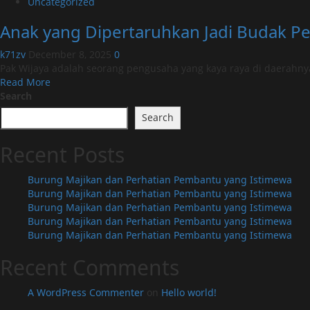
about
Uncategorized
Anak yang Dipertaruhkan Jadi Budak P
k71zv
December 8, 2025
0
Pak Wijaya adalah seorang pengusaha yang kaya raya di daerahnya.
Read
Read More
more
Search
about
Search
Anak
yang
Recent Posts
Dipertaruhkan
Jadi
Budak
Burung Majikan dan Perhatian Pembantu yang Istimewa
Pemuas
Burung Majikan dan Perhatian Pembantu yang Istimewa
Nafsu
Burung Majikan dan Perhatian Pembantu yang Istimewa
dalam
Burung Majikan dan Perhatian Pembantu yang Istimewa
Permainan
Burung Majikan dan Perhatian Pembantu yang Istimewa
Bisnis
Recent Comments
Ayahnya
A WordPress Commenter
on
Hello world!