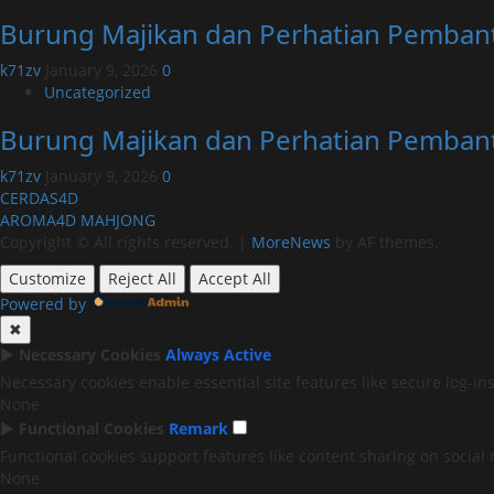
Burung Majikan dan Perhatian Pemban
k71zv
January 9, 2026
0
Uncategorized
Burung Majikan dan Perhatian Pemban
k71zv
January 9, 2026
0
CERDAS4D
AROMA4D
MAHJONG
Copyright © All rights reserved.
|
MoreNews
by AF themes.
Customize
Reject All
Accept All
Powered by
✖
►
Necessary Cookies
Always Active
Necessary cookies enable essential site features like secure log-i
None
►
Functional Cookies
Remark
Functional cookies support features like content sharing on social 
None