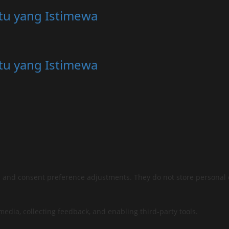
tu yang Istimewa
tu yang Istimewa
ns and consent preference adjustments. They do not store personal 
media, collecting feedback, and enabling third-party tools.