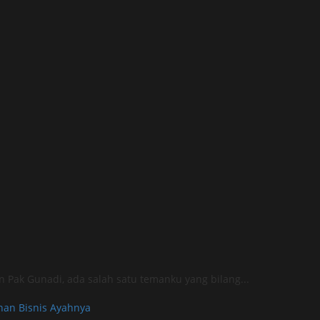
Pak Gunadi, ada salah satu temanku yang bilang...
nan Bisnis Ayahnya