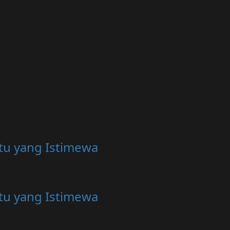
tu yang Istimewa
tu yang Istimewa