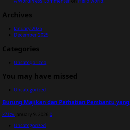
A WordPress Commenter
on
Hello world!
Archives
January 2026
December 2025
Categories
Uncategorized
You may have missed
Uncategorized
Burung Majikan dan Perhatian Pembantu yang
k71zv
January 9, 2026
0
Uncategorized