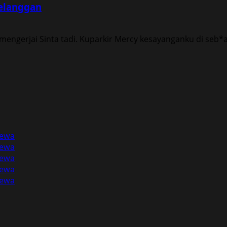
Pelanggan
ngerjai Sinta tadi. Kuparkir Mercy kesayanganku di seb*ah
mewa
mewa
mewa
mewa
mewa