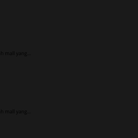
 mall yang...
 mall yang...