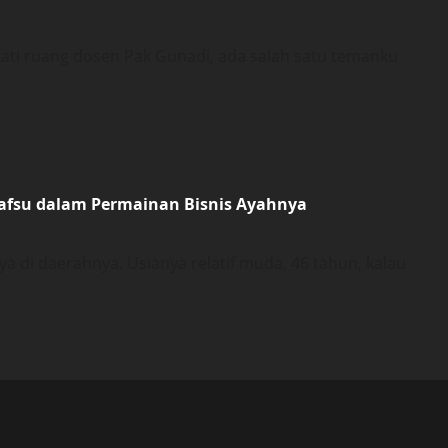
ti ruang dosen Pak Gunadi, ada salah satu temanku
afsu dalam Permainan Bisnis Ayahnya
a di daerahnya. Usianya relatif muda, 46 tahun, kalau