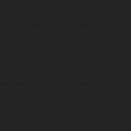
enurutku sangat seru, di sela-sela waktu santai pasti
enurutku sangat seru, di sela-sela waktu santai pasti