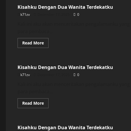
Kisahku Dengan Dua Wanita Terdekatku
k71zv
December 17, 2025
0
Kali ini aku akan menceritakan pengalamanku yang m
para pembaca...
Read
Read More
more
about
Uncategorized
Kisahku
Dengan
Dua
Kisahku Dengan Dua Wanita Terdekatku
Wanita
Terdekatku
k71zv
December 17, 2025
0
Kali ini aku akan menceritakan pengalamanku yang m
para pembaca...
Read
Read More
more
about
Uncategorized
Kisahku
Dengan
Dua
Kisahku Dengan Dua Wanita Terdekatku
Wanita