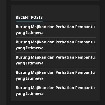
RECENT POSTS
Burung Majikan dan Perhatian Pembantu
yang Istimewa
Burung Majikan dan Perhatian Pembantu
yang Istimewa
Burung Majikan dan Perhatian Pembantu
yang Istimewa
Burung Majikan dan Perhatian Pembantu
yang Istimewa
Burung Majikan dan Perhatian Pembantu
yang Istimewa