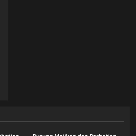
Uncategorized