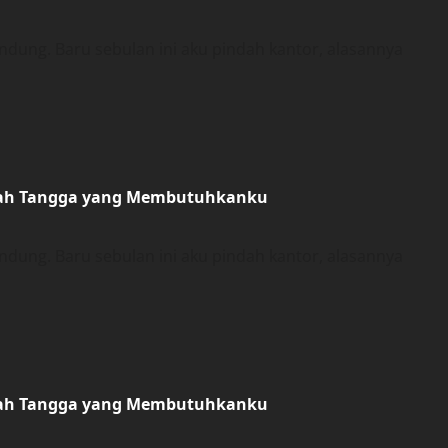
ung. Baru sebulan ini aku pindah kantor, alasannya
umah Tangga yang Membutuhkanku
ung. Baru sebulan ini aku pindah kantor, alasannya
umah Tangga yang Membutuhkanku