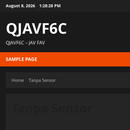
Skip
August 8, 2026
1:28:28 PM
to
content
QJAVF6C
QJAVF6C – JAV FAV
SAMPLE PAGE
Home
Tanpa Sensor
Tanpa Sensor
Uncategorized