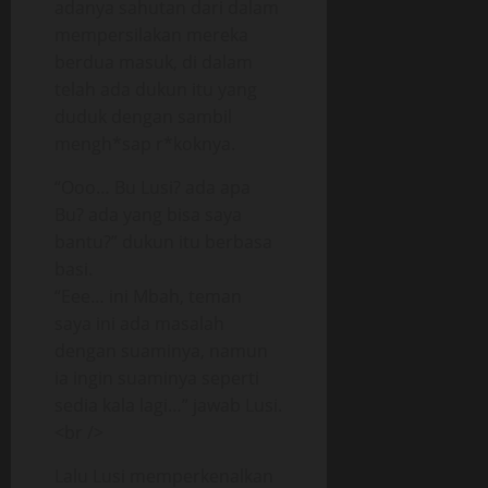
adanya sahutan dari dalam
mempersilakan mereka
berdua masuk, di dalam
telah ada dukun itu yang
duduk dengan sambil
mengh*sap r*koknya.
“Ooo… Bu Lusi? ada apa
Bu? ada yang bisa saya
bantu?” dukun itu berbasa
basi.
“Eee… ini Mbah, teman
saya ini ada masalah
dengan suaminya, namun
ia ingin suaminya seperti
sedia kala lagi…” jawab Lusi.
<br />
Lalu Lusi memperkenalkan