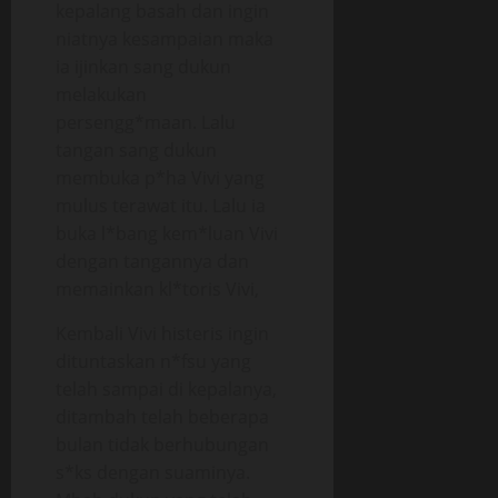
kepalang basah dan ingin
niatnya kesampaian maka
ia ijinkan sang dukun
melakukan
persengg*maan. Lalu
tangan sang dukun
membuka p*ha Vivi yang
mulus terawat itu. Lalu ia
buka l*bang kem*luan Vivi
dengan tangannya dan
memainkan kl*toris Vivi,
Kembali Vivi histeris ingin
dituntaskan n*fsu yang
telah sampai di kepalanya,
ditambah telah beberapa
bulan tidak berhubungan
s*ks dengan suaminya.