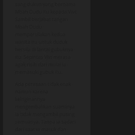
sang dukun yang bernama
Mbah Dudu itu kepada Vivi.
Sambil berjabat tangan
Mbah Dudu
mempersilakan kedua
wanita itu untuk duduk
bersila di lantai gubuknya
itu. Sepintas Vivi merasa
agak risih dari mulai ia
memasuki gubuk itu.
Ada perasaan tidak enak
namun karena
keinginannya
mengembalikan suaminya
ia tidak mengambil pusing
semuanya. Tanpa ia sadari
dari saat ia masuk dan