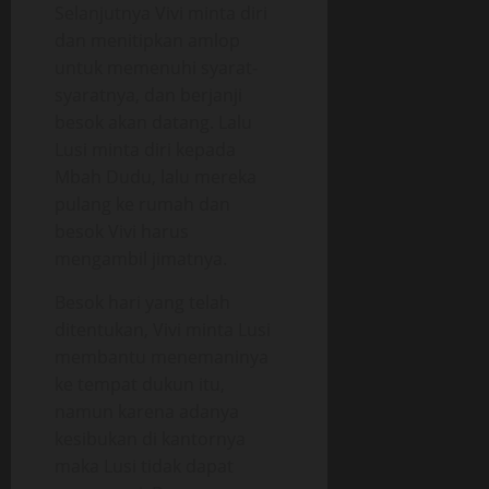
Selanjutnya Vivi minta diri
dan menitipkan amlop
untuk memenuhi syarat-
syaratnya, dan berjanji
besok akan datang. Lalu
Lusi minta diri kepada
Mbah Dudu, lalu mereka
pulang ke rumah dan
besok Vivi harus
mengambil jimatnya.
Besok hari yang telah
ditentukan, Vivi minta Lusi
membantu menemaninya
ke tempat dukun itu,
namun karena adanya
kesibukan di kantornya
maka Lusi tidak dapat