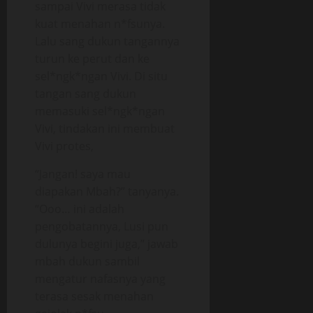
sampai Vivi merasa tidak
kuat menahan n*fsunya.
Lalu sang dukun tangannya
turun ke perut dan ke
sel*ngk*ngan Vivi. Di situ
tangan sang dukun
memasuki sel*ngk*ngan
Vivi, tindakan ini membuat
Vivi protes,
“Jangan! saya mau
diapakan Mbah?” tanyanya.
“Ooo… ini adalah
pengobatannya, Lusi pun
dulunya begini juga,” jawab
mbah dukun sambil
mengatur nafasnya yang
terasa sesak menahan