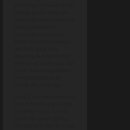
permainan dilakukan 2 kali.
Setelah itu Vivi minta diri
pulang dan membawa yang
akan ia pakaikan di
rumahnya saat mandi.
Mbah dukun mengatakan
ada jimat yang akan
dipasang di dalam kamar
Vivi namun belum siap, dan
mbah dukun berjanji akan
mengantarkannya ke
rumah Vivi 2 hari lagi.
Tepat 2 hari kemudian sang
dukun mendatangi rumah
Vivi yang megah. Saat itu
suami Vivi belum pulang
dari luar kota dan di rumah