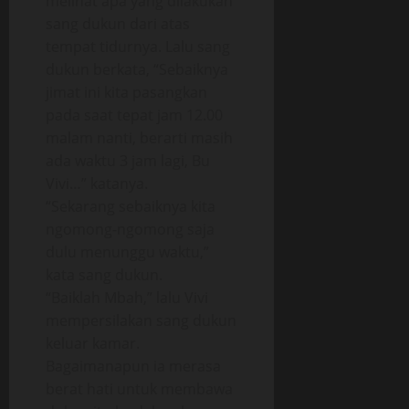
melihat apa yang dilakukan
sang dukun dari atas
tempat tidurnya. Lalu sang
dukun berkata, “Sebaiknya
jimat ini kita pasangkan
pada saat tepat jam 12.00
malam nanti, berarti masih
ada waktu 3 jam lagi, Bu
Vivi…” katanya.
“Sekarang sebaiknya kita
ngomong-ngomong saja
dulu menunggu waktu,”
kata sang dukun.
“Baiklah Mbah,” lalu Vivi
mempersilakan sang dukun
keluar kamar.
Bagaimanapun ia merasa
berat hati untuk membawa