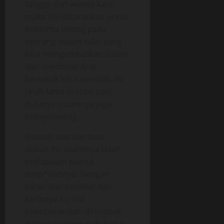
tangga dan wanita karir,
maka Vivi disarankan untuk
meminta tolong pada
seorang dukun sakti yang
bisa mengembalikan suami
dan membuat Ardi
bertekuk lutut kembali. Ini
telah lama di coba Lusi,
dulunya suaminya juga
menyeleweng.
Namun atas bantuan
dukun itu suaminya telah
melupakan wanita
simp*nannya. Dengan
saran dan nasehat dari
karibnya itu Vivi
memberanikan diri untuk