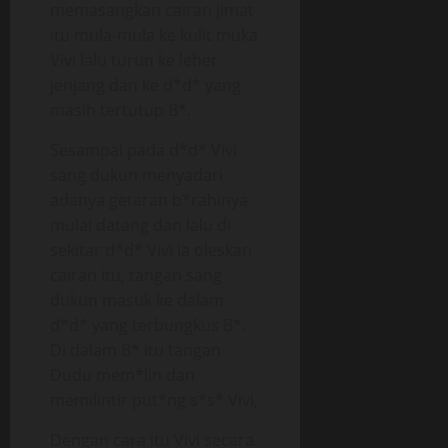
memasangkan cairan jimat
itu mula-mula ke kulit muka
Vivi lalu turun ke leher
jenjang dan ke d*d* yang
masih tertutup B*.
Sesampai pada d*d* Vivi
sang dukun menyadari
adanya getaran b*rahinya
mulai datang dan lalu di
sekitar d*d* Vivi ia oleskan
cairan itu, tangan sang
dukun masuk ke dalam
d*d* yang terbungkus B*.
Di dalam B* itu tangan
Dudu mem*lin dan
memilintir put*ng s*s* Vivi,
Dengan cara itu Vivi secara