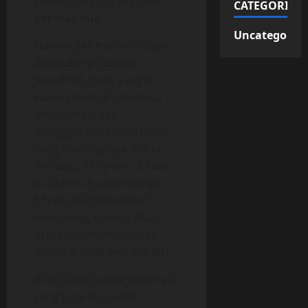
rumah tangga yang telah
CATEGORIES
ber*nak dua,
Uncategorize
Namun jika melihat tubuh
dan kulitnya banyak
membuat gadis yang iri
karena bentuk tubuhnya
amat serasi dan
menggiurkan setiap lelaki
yang menatapnya. Umur
Vivi baru 32 tahun, di saat
itu ia butuh pelampiasan
b*rahi jika malam hari
menjelang, namun sikap
Ardi telah membuatnya
menjadi tidak percaya diri.
Atas saran teman karibnya
yang juga ibu rumah