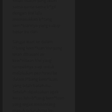
Mbah dukun yang telah
sama-sama-sama b*gil
dengan Vivi lalu
memasukkan b*tang
kem*luannya yang cukup
besar itu dan
Sangat kuat ke dalam
l*bang kem*luan Vivi yang
telah dibasahi air
kew*nitaan Vivi yang
tampaknya siap untuk
melakukan pen*trasi ke
dalam l*bang kem*luan
yang telah basah itu.
Setelah dipaksakan agak
keras lalu b*tang kem*luan
yang tegak menantang
masuk seluruhnya ke