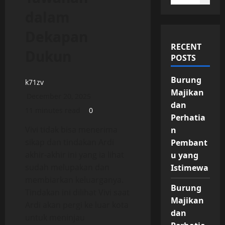
dalam
Dekapan
RECENT
Dukun
POSTS
Burung
k71zv
Majikan
December 20, 2025
dan
11 minutes read
0
Perhatia
Vivi tidak bisa menerima
n
sikap dan tindakan Ardi
Pembant
akhir-akhir ini yang ia lihat
u yang
sudah melupakan dan
Istimewa
membiarkan keluarganya.
Burung
Tindakan ini dilihat Vivi saat
Majikan
Ardi akan pergi ke luar kota
dan
untuk meninjau