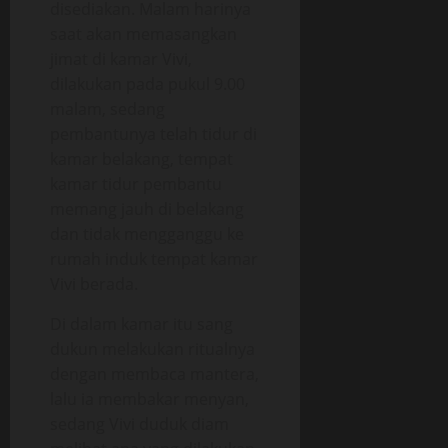
disediakan. Malam harinya
saat akan memasangkan
jimat di kamar Vivi,
dilakukan pada pukul 9.00
malam, sedang
pembantunya telah tidur di
kamar belakang, tempat
kamar tidur pembantu
memang jauh di belakang
dan tidak mengganggu ke
rumah induk tempat kamar
Vivi berada.
Di dalam kamar itu sang
dukun melakukan ritualnya
dengan membaca mantera,
lalu ia membakar menyan,
sedang Vivi duduk diam