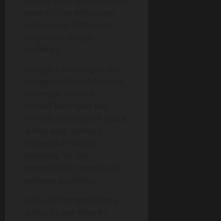
datang ke tempat dukun itu
walaupun jaraknya agak
jauh kurang lebih 2 jam
perjalanan dengan
mobilnya.
Dengan bantuan Lusi, Vivi
mengemudikan Balenonya
ke tempat dukun itu.
Mereka berangkat pagi
harinya. Sesampai di gubuk
dukun yang memang
terpencil di sebuah
kampung itu, Vivi
memarkirkan mobilnya di
samping gubuk itu.
Lalu Lusi mengetuk pintu
gubuk itu dan dengan