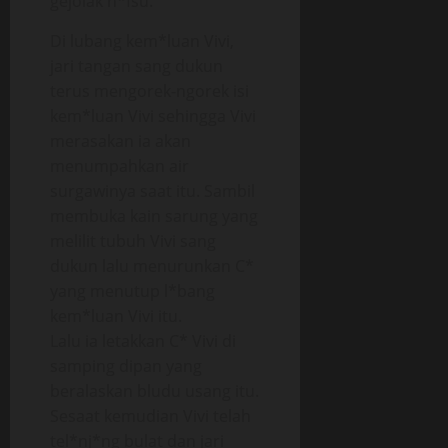
gejolak n*fsu.
Di lubang kem*luan Vivi,
jari tangan sang dukun
terus mengorek-ngorek isi
kem*luan Vivi sehingga Vivi
merasakan ia akan
menumpahkan air
surgawinya saat itu. Sambil
membuka kain sarung yang
melilit tubuh Vivi sang
dukun lalu menurunkan C*
yang menutup l*bang
kem*luan Vivi itu.
Lalu ia letakkan C* Vivi di
samping dipan yang
beralaskan bludu usang itu.
Sesaat kemudian Vivi telah
tel*nj*ng bulat dan jari