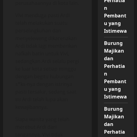
Perhatia
perusahaannya di kota lain.
n
Vivi menduga pasti Ardi
Pembant
telah melakukan suatu
u yang
perselingkuhan dan
Istimewa
menyeleweng dikarenakan
Burung
Ardi tidak lagi memberikan
Majikan
nafkah batin untuk Vivi,
dan
sedangkan Ardi selalu pergi
Perhatia
ke luar kota setiap minggu
n
dengan begitu hubungan
Pembant
s*ks-nya dengan istrinya
u yang
pasti tersalur, sedang saat
Istimewa
ini Ardi telah lupa akan
kewajibannya.
Burung
Majikan
Siapa wanita yang telah
dan
merebut Ardi dari
Perhatia
tangannya, Vivi tidak