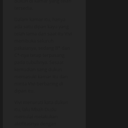
dukun di kamar yang telah
tersedia.
Dalam kamar itu, hanya
ada satu dipan kayu yang
telah lama dan saat itu Vivi
membuka seluruh
pakaianya, sedang B* dan
C*-nya tetap terpasang
pada tubuhnya. Sesaat
kemudian sang dukun
memasuki kamar itu dan
minta Vivi berbaring di
dipan itu.
Vivi menuruti kata dukun
itu, lalu Mbah Dudu
memulai melakukan
aktifitasnya dengan