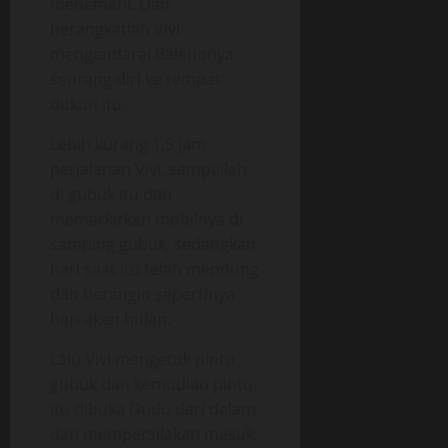
menemani. Dan
berangkatlah Vivi
mengendarai Balenonya
seorang diri ke tempat
dukun itu.
Lebih kurang 1,5 jam
perjalanan Vivi, sampailah
di gubuk itu dan
memarkirkan mobilnya di
samping gubuk, sedangkan
hari saat itu telah mendung
dan berangin sepertinya
hari akan hujan.
Lalu Vivi mengetuk pintu
gubuk dan kemudian pintu
itu dibuka Dudu dari dalam
dan mempersilakan masuk.