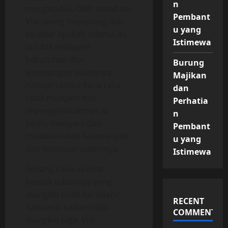
n
mengetahui. Oleh sebab itu
Pembant
Vivi sering merenung dan
u yang
berpikir apakah selama ini
Istimewa
ia tidak melayani
kebutuhan dan
Burung
kesenangan suaminya,
Majikan
namun semua itu ia rasa
dan
tidak mungkin dan
Perhatia
sepengetahuannya ia
n
selalu melayani dan
Pembant
melaksanakan kesenangan
u yang
dan kesukaan suaminya.
Istimewa
Sedang kalau ia lihat
bentuk tubuhnya yang
mungkin telah berubah?
RECENT
namun ia sadari tidak
COMMENTS
mungkin juga, Vivi