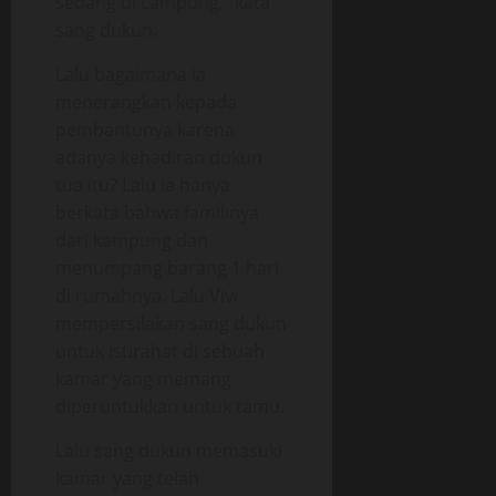
sedang di Lampung,” kata
sang dukun.
Lalu bagaimana ia
menerangkan kepada
pembantunya karena
adanya kehadiran dukun
tua itu? Lalu ia hanya
berkata bahwa familinya
dari kampung dan
menumpang barang 1 hari
di rumahnya. Lalu Vivi
mempersilakan sang dukun
untuk istirahat di sebuah
kamar yang memang
diperuntukkan untuk tamu.
Lalu sang dukun memasuki
kamar yang telah