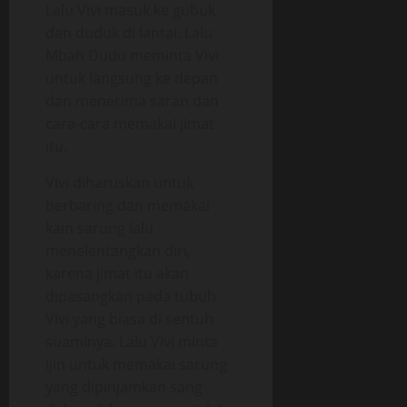
Lalu Vivi masuk ke gubuk
dan duduk di lantai. Lalu
Mbah Dudu meminta Vivi
untuk langsung ke depan
dan menerima saran dan
cara-cara memakai jimat
itu.
Vivi diharuskan untuk
berbaring dan memakai
kain sarung lalu
menelentangkan diri,
karena jimat itu akan
dipasangkan pada tubuh
Vivi yang biasa di sentuh
suaminya. Lalu Vivi minta
ijin untuk memakai sarung
yang dipinjamkan sang