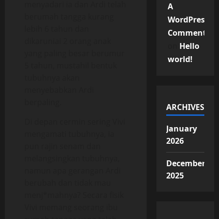
menyadari ia dan Ardi telah
A
berumah tangga kurang
WordPress
lebih 6 tahun dan
Commenter
dikaruniai 2 orang anak
on
Hello
yang paling besar berumur
world!
5 tahun, mustahil bentuk
tubuhnya akan
menyebabkan Ardi
berpaling.
ARCHIVES
Di depan cermin sering Vivi
January
mengamati tubuhnya, ia
2026
pun rajin senam dan
melangsingkan tubuhnya,
December
namun apa gerangan Ardi
2025
berubah dan tidak mau
menj*mahnya? Secara fisik
Vivi memang seorang ibu