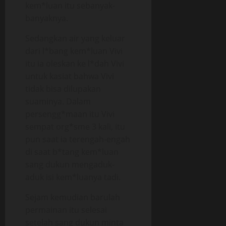
kem*luan itu sebanyak-
banyaknya.
Sedangkan air yang keluar
dari l*bang kem*luan Vivi
itu ia oleskan ke l*dah Vivi
untuk kasiat bahwa Vivi
tidak bisa dilupakan
suaminya. Dalam
persengg*maan itu Vivi
sempat org*sme 3 kali, itu
pun saat ia terengah-engah
di saat b*tang kem*luan
sang dukun mengaduk-
aduk isi kem*luanya tadi.
Sejam kemudian barulah
permainan itu selesai
setelah sang dukun minta