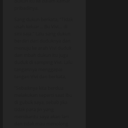
dukun itu ke dalam kamar
pribadinya.
Sang dukun berkata, “Tidak
usah keluar… Bu Vivi… di
sini saja.” Lalu sang dukun
berdiri dari duduknya dan
menuju ke arah Vivi duduk
dan mbah dukun itu juga
duduk di samping Vivi. Lalu
tangannya menggapai
tangan Vivi dan berkata,
“Sebaiknya kita berdua
melakukan seperti saat Ibu
di gubuk saya, sebab jika
tidak para jin yang
membantu saya akan lari
dan tidak mau menolong