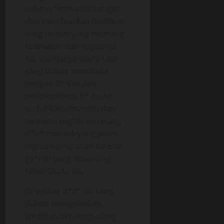
naluri s*ksnya terbangkit
dan membiarkan tindakan
sang dukun yang memang
kelewatan dari tugasnya
itu, Vivi hanya diam. Lalu
sang dukun membuka
pengait B* Vivi dan
melemparkan B* itu ke
sudut kaki dipan itu dan
terpampanglah sepasang
d*d* montok yang putih
mulus kemerahan karena
ga*rah yang dipancing
Mbah Dudu itu.
Di sekitar d*d* itu sang
dukun mengoleskan
jimatnya berulang-ulang