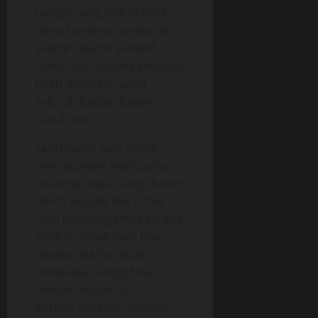
tangan sang dukun tidak
henti-hentinya beraksi di
sekitar daerah sensitif
tubuh Vivi. Sedang jimatnya
telah dioleskan pada
seluruh bagian-bagian
tubuh Vivi.
Lalu tibalah saat untuk
memasukkan keampuhan
jimatnya, maka sang dukun
minta kepada Vivi untuk
mau bersenggg*ma karena
jimat itu tidak akan bisa
dipakai jika Vivi tidak
melakukan sengg*ma
dengan dukun itu.
Karena Vivi telah merasa