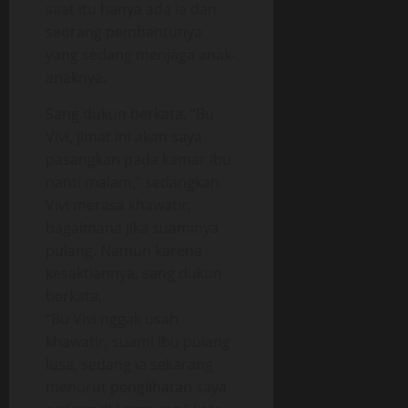
saat itu hanya ada ia dan
seorang pembantunya
yang sedang menjaga anak-
anaknya.
Sang dukun berkata, “Bu
Vivi, jimat ini akan saya
pasangkan pada kamar Ibu
nanti malam,” sedangkan
Vivi merasa khawatir,
bagaimana jika suaminya
pulang. Namun karena
kesaktiannya, sang dukun
berkata,
“Bu Vivi nggak usah
khawatir, suami Ibu pulang
lusa, sedang ia sekarang
menurut penglihatan saya