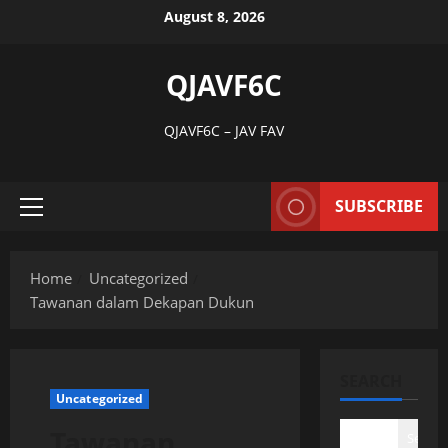
Skip
August 8, 2026
to
content
QJAVF6C
QJAVF6C – JAV FAV
SUBSCRIBE
Primary
Menu
Home
Uncategorized
Tawanan dalam Dekapan Dukun
SEARCH
Uncategorized
Tawanan
Search