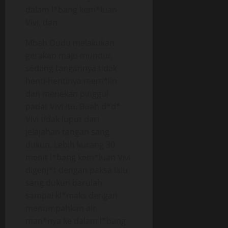
dalam l*bang kem*luan
Vivi, dan
Mbah Dudu melakukan
gerakan maju mundur,
sedang tangannya tidak
henti-hentinya mem*lin
dan menekan pinggul
padat Vivi itu. Buah d*d*
Vivi tidak luput dari
jelajahan tangan sang
dukun. Lebih kurang 30
menit l*bang kem*luan Vivi
digenj*t dengan paksa lalu
sang dukun barulah
sampai kl*maks dengan
menumpahkan air
man*nya ke dalam l*bang