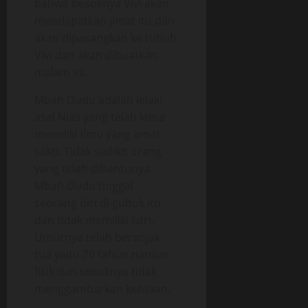
bahwa besoknya Vivi akan
mendapatkan jimat itu dan
akan dipasangkan ke tubuh
Vivi dan akan dibuatkan
malam ini.
Mbah Dudu adalah lelaki
asal Nias yang telah lama
memiliki ilmu yang amat
sakti. Tidak sedikit orang
yang telah dibantunya.
Mbah Dudu tinggal
seorang diri di gubuk itu
dan tidak memiliki istri.
Umurnya telah beranjak
tua yaitu 70 tahun namun
fisik dan sosoknya tidak
menggambarkan ketuaan.