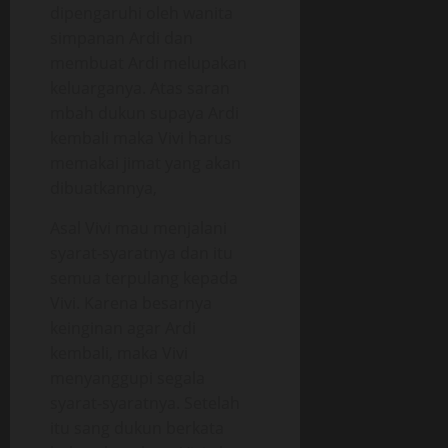
dipengaruhi oleh wanita
simpanan Ardi dan
membuat Ardi melupakan
keluarganya. Atas saran
mbah dukun supaya Ardi
kembali maka Vivi harus
memakai jimat yang akan
dibuatkannya,
Asal Vivi mau menjalani
syarat-syaratnya dan itu
semua terpulang kepada
Vivi. Karena besarnya
keinginan agar Ardi
kembali, maka Vivi
menyanggupi segala
syarat-syaratnya. Setelah
itu sang dukun berkata