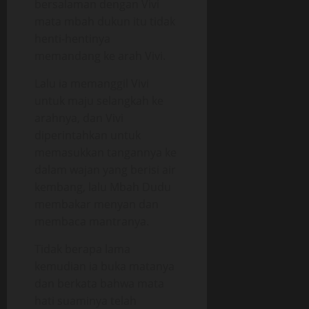
bersalaman dengan Vivi
mata mbah dukun itu tidak
henti-hentinya
memandang ke arah Vivi.
Lalu ia memanggil Vivi
untuk maju selangkah ke
arahnya, dan Vivi
diperintahkan untuk
memasukkan tangannya ke
dalam wajan yang berisi air
kembang, lalu Mbah Dudu
membakar menyan dan
membaca mantranya.
Tidak berapa lama
kemudian ia buka matanya
dan berkata bahwa mata
hati suaminya telah