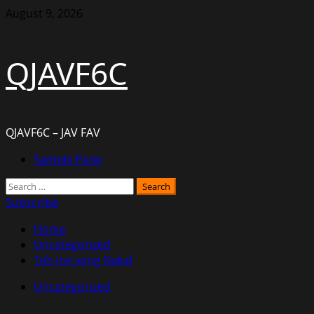
Skip
August 9, 2026
to
content
QJAVF6C
QJAVF6C – JAV FAV
Primary
Sample Page
Menu
Search
for:
Subscribe
Home
Uncategorized
Teh Ine yang Nakal
Uncategorized