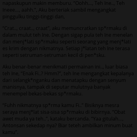
napaskupun makin memburu. “Oohh…, Teh Ine.., Teh
Ineee…, aahh.”, Aku berteriak sambil mengangkat
pinggulku tinggi-tinggi dan,
“Crat.., craat.., craat”, aku memuncratkan sp*rmaku di
dalam mulut teh Ine. Dengan sigap pula teh Ine menelan
dan menj*lati sp*rmaku seperti seorang yang menj*lati
es krim dengan nikmatnya. Setiap j*latan teh Ine terasa
seperti setruman-setruman kecil di pen*sku.
Aku benar-benar menikmati permainan ini.., luar biasa
teh Ine, “Enak Fi..? Hmm?”, teh Ine mengangkat kepalanya
dari selangk*nganku dan menatapku dengan senyum
manisnya, tampak di seputar mulutnya banyak
menempel bekas-bekas sp*rmaku.
“Fuhh nikmatnya sp*rma kamu Fi..” Bisiknya mesra
seraya menj*lat sisa-sisa sp*rmaku di bibirnya. “Obat
awet muda ya teh..”, kataku bercanda. “Yaa gitulah…,
Antonsan sekedap nya? Biar teteh ambilkan minum buat
kamu”.