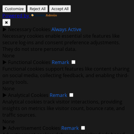
Customize
Reject All
Accept All
Powered by
✖
►
Necessary Cookies
Always Active
Necessary cookies enable essential site features like
secure log-ins and consent preference adjustments.
They do not store personal data.
None
►
Functional Cookies
Remark
Functional cookies support features like content sharing
on social media, collecting feedback, and enabling third-
party tools.
None
►
Analytical Cookies
Remark
Analytical cookies track visitor interactions, providing
insights on metrics like visitor count, bounce rate, and
traffic sources.
None
►
Advertisement Cookies
Remark