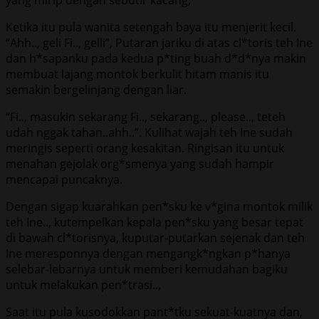
Ketika itu pula wanita setengah baya itu menjerit kecil.
“Ahh.., geli Fi.., gelli”, Putaran jariku di atas cl*toris teh Ine
dan h*sapanku pada kedua p*ting buah d*d*nya makin
membuat lajang montok berkulit hitam manis itu
semakin bergelinjang dengan liar.
“Fi.., masukin sekarang Fi.., sekarang.., please.., teteh
udah nggak tahan..ahh..”. Kulihat wajah teh Ine sudah
meringis seperti orang kesakitan. Ringisan itu untuk
menahan gejolak org*smenya yang sudah hampir
mencapai puncaknya.
Dengan sigap kuarahkan pen*sku ke v*gina montok milik
teh Ine.., kutempelkan kepala pen*sku yang besar tepat
di bawah cl*torisnya, kuputar-putarkan sejenak dan teh
Ine meresponnya dengan mengangk*ngkan p*hanya
selebar-lebarnya untuk memberi kemudahan bagiku
untuk melakukan pen*trasi..,
Saat itu pula kusodokkan pant*tku sekuat-kuatnya dan,