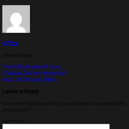
k71zv
Administrator
Visit Website
View All Posts
Post
Previous:
Teh Ine yang Nakal
Next:
Teh Ine yang Nakal
navigation
Leave a Reply
Your email address will not be published.
Required fields
are marked
*
Comment
*