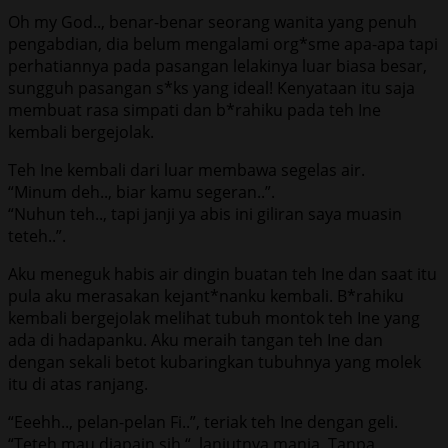
Oh my God.., benar-benar seorang wanita yang penuh
pengabdian, dia belum mengalami org*sme apa-apa tapi
perhatiannya pada pasangan lelakinya luar biasa besar,
sungguh pasangan s*ks yang ideal! Kenyataan itu saja
membuat rasa simpati dan b*rahiku pada teh Ine
kembali bergejolak.
Teh Ine kembali dari luar membawa segelas air.
“Minum deh.., biar kamu segeran..”.
“Nuhun teh.., tapi janji ya abis ini giliran saya muasin
teteh..”.
Aku meneguk habis air dingin buatan teh Ine dan saat itu
pula aku merasakan kejant*nanku kembali. B*rahiku
kembali bergejolak melihat tubuh montok teh Ine yang
ada di hadapanku. Aku meraih tangan teh Ine dan
dengan sekali betot kubaringkan tubuhnya yang molek
itu di atas ranjang.
“Eeehh.., pelan-pelan Fi..”, teriak teh Ine dengan geli.
“Teteh mau diapain sih “, lanjutnya manja. Tanpa