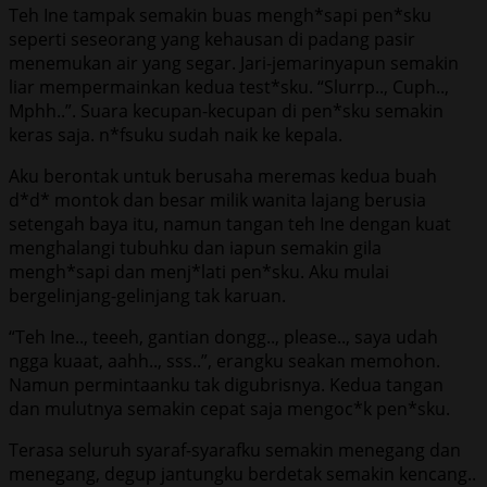
Teh Ine tampak semakin buas mengh*sapi pen*sku
seperti seseorang yang kehausan di padang pasir
menemukan air yang segar. Jari-jemarinyapun semakin
liar mempermainkan kedua test*sku. “Slurrp.., Cuph..,
Mphh..”. Suara kecupan-kecupan di pen*sku semakin
keras saja. n*fsuku sudah naik ke kepala.
Aku berontak untuk berusaha meremas kedua buah
d*d* montok dan besar milik wanita lajang berusia
setengah baya itu, namun tangan teh Ine dengan kuat
menghalangi tubuhku dan iapun semakin gila
mengh*sapi dan menj*lati pen*sku. Aku mulai
bergelinjang-gelinjang tak karuan.
“Teh Ine.., teeeh, gantian dongg.., please.., saya udah
ngga kuaat, aahh.., sss..”, erangku seakan memohon.
Namun permintaanku tak digubrisnya. Kedua tangan
dan mulutnya semakin cepat saja mengoc*k pen*sku.
Terasa seluruh syaraf-syarafku semakin menegang dan
menegang, degup jantungku berdetak semakin kencang..