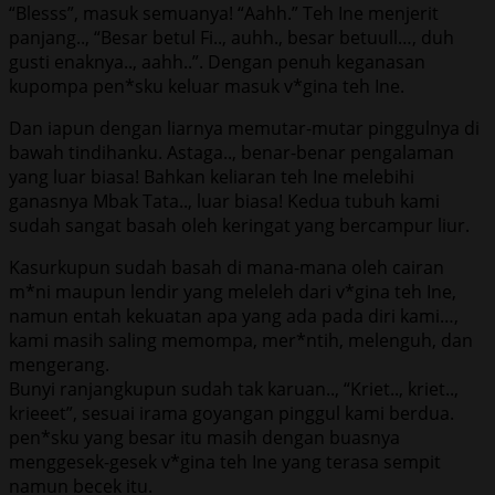
“Blesss”, masuk semuanya! “Aahh.” Teh Ine menjerit
panjang.., “Besar betul Fi.., auhh., besar betuull…, duh
gusti enaknya.., aahh..”. Dengan penuh keganasan
kupompa pen*sku keluar masuk v*gina teh Ine.
Dan iapun dengan liarnya memutar-mutar pinggulnya di
bawah tindihanku. Astaga.., benar-benar pengalaman
yang luar biasa! Bahkan keliaran teh Ine melebihi
ganasnya Mbak Tata.., luar biasa! Kedua tubuh kami
sudah sangat basah oleh keringat yang bercampur liur.
Kasurkupun sudah basah di mana-mana oleh cairan
m*ni maupun lendir yang meleleh dari v*gina teh Ine,
namun entah kekuatan apa yang ada pada diri kami…,
kami masih saling memompa, mer*ntih, melenguh, dan
mengerang.
Bunyi ranjangkupun sudah tak karuan.., “Kriet.., kriet..,
krieeet”, sesuai irama goyangan pinggul kami berdua.
pen*sku yang besar itu masih dengan buasnya
menggesek-gesek v*gina teh Ine yang terasa sempit
namun becek itu.