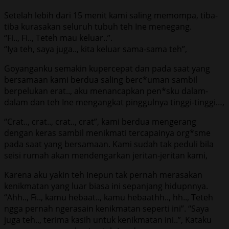
Setelah lebih dari 15 menit kami saling memompa, tiba-
tiba kurasakan seluruh tubuh teh Ine menegang.
“Fi.., Fi.., Teteh mau keluar..”.
“Iya teh, saya juga.., kita keluar sama-sama teh”,
Goyanganku semakin kupercepat dan pada saat yang
bersamaan kami berdua saling berc*uman sambil
berpelukan erat.., aku menancapkan pen*sku dalam-
dalam dan teh Ine mengangkat pinggulnya tinggi-tinggi…,
“Crat.., crat.., crat.., crat”, kami berdua mengerang
dengan keras sambil menikmati tercapainya org*sme
pada saat yang bersamaan. Kami sudah tak peduli bila
seisi rumah akan mendengarkan jeritan-jeritan kami,
Karena aku yakin teh Inepun tak pernah merasakan
kenikmatan yang luar biasa ini sepanjang hidupnnya.
“Ahh.., Fi.., kamu hebaat.., kamu hebaathh.., hh.., Teteh
ngga pernah ngerasain kenikmatan seperti ini”. “Saya
juga teh.., terima kasih untuk kenikmatan ini..”, Kataku