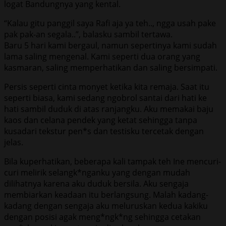
logat Bandungnya yang kental.
“Kalau gitu panggil saya Rafi aja ya teh.., ngga usah pake
pak pak-an segala..”, balasku sambil tertawa.
Baru 5 hari kami bergaul, namun sepertinya kami sudah
lama saling mengenal. Kami seperti dua orang yang
kasmaran, saling memperhatikan dan saling bersimpati.
Persis seperti cinta monyet ketika kita remaja. Saat itu
seperti biasa, kami sedang ngobrol santai dari hati ke
hati sambil duduk di atas ranjangku. Aku memakai baju
kaos dan celana pendek yang ketat sehingga tanpa
kusadari tekstur pen*s dan testisku tercetak dengan
jelas.
Bila kuperhatikan, beberapa kali tampak teh Ine mencuri-
curi melirik selangk*nganku yang dengan mudah
dilihatnya karena aku duduk bersila. Aku sengaja
membiarkan keadaan itu berlangsung. Malah kadang-
kadang dengan sengaja aku meluruskan kedua kakiku
dengan posisi agak meng*ngk*ng sehingga cetakan