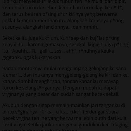
Bibirku menyelusuri lekuk tubuh teh Ine mulai dari bibir,
kemudian turun ke leher, kemudian turun lagi ke d*d*,
dan terus ke arah p*ting s*s* kirinya yang berwarna
coklat kemerah-merahan itu. Alangkah kerasnya p*ting
susunya, alangkah lancipnnya.., dan mmhh..,
Seketika itu juga kuk*lum, kuh*sap dan kuj*lat p*ting
kenyal itu.., karena gemasnya, sesekali kugigit juga p*ting
itu. “Auuhh.., Fi.., gellii.., sss.., ahh”, r*ntihnya ketika
gigitanku agak kukeraskan.
Badan montoknya mulai mengelinjang-gelinjang ke sana
k emari.., dan mukanya menggeleng-geleng ke kiri dan ke
kanan. Sambil mengh*sap, tangan kananku merayap
turun ke selangk*ngannya. Dengan mudah kudapati
v*ginanya yang besar dan sudah sangat becek sekali.
Akupun dengan sigap memain-mainkan jari tanganku di
pintu v*ginanya. “Crks.., crks.., crks”, terdengar suara
becek v*gina teh Ine yang berwarna lebih putih dari kulit
sekitarnya. Ketika jariku mengenai gundukan kecil daging
yang mirip dengan sebutir kacang,