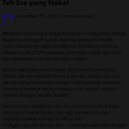
Teh Ine yang Nakal
k71zv
December 19, 2025
12 minutes read
0
Mbak Ine adalah seorang perempuan Sunda yang ramah.
Wajahnya lumayan cantik, kulitnya berwarna hitam
manis, badannya agak pendek dan bertubuh montok.
Ukuran buah d*d*nya besar. Jauh lebih besar dari Tata
dan senantiasa berdandan agak menor.
Wanita yang berumur hampir 40 tahun itu mengaku
belum pernah menikah karena merasa bahwa tak ada
laki-laki yang bisa cocok dengan sifatnya yang avonturir.
Saat ini ia bekerja secara freelance di sebuah stasiun
televisi sebagai penulis naskah.
Kemampuan bergaulku dan keramahannya membuat
kami cepat sekali akrab. Lagi-lagi, kamarku itu kini
menjadi markas curhatnya Mbak Ine.
“Panggil saya teh Ine aja deh..”, katanya suatu kali dengan