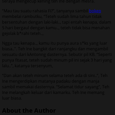
seraya mengecup kening teh Ine dengan mesra.
“Mau tau suatu rahasia Fi?”, tanyanya sambil
bokep
membelai rambutku, “Teteh sudah lima tahun tidak
bersentuhan dengan laki-laki.., tapi entah kenapa, dalam
5 hari bergaul dengan kamu.., teteh tidak bisa menahan
gejolak b*rahi teteh..,
Ngga tau kenapa.., kamu itu punya aura s*ks yang luar
biasa..”. Teh Ine bangkit dari ranjangku dan mengambil
sesuatu dari kAntonng dasternya. Sebutir pil KB. “Seperti
punya fitasat, teteh sudah minum pil ini sejak 3 hari yang
lalu..”, katanya tersenyum,
“Dan akan teteh minum selama teteh ada di sini..”, Teh
Ine mengerdipkan matanya padaku dengan manja
sambil memakai dasternya. “Selamat tidur sayang”, Teh
Ine melangkah keluar dari kamarku. Teh Ine memang
luar biasa.
About the Author