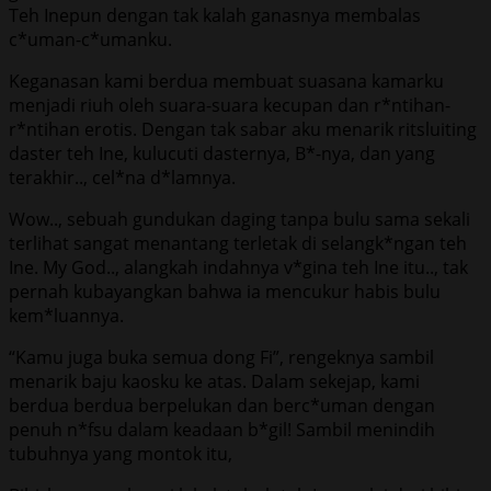
Teh Inepun dengan tak kalah ganasnya membalas
c*uman-c*umanku.
Keganasan kami berdua membuat suasana kamarku
menjadi riuh oleh suara-suara kecupan dan r*ntihan-
r*ntihan erotis. Dengan tak sabar aku menarik ritsluiting
daster teh Ine, kulucuti dasternya, B*-nya, dan yang
terakhir.., cel*na d*lamnya.
Wow.., sebuah gundukan daging tanpa bulu sama sekali
terlihat sangat menantang terletak di selangk*ngan teh
Ine. My God.., alangkah indahnya v*gina teh Ine itu.., tak
pernah kubayangkan bahwa ia mencukur habis bulu
kem*luannya.
“Kamu juga buka semua dong Fi”, rengeknya sambil
menarik baju kaosku ke atas. Dalam sekejap, kami
berdua berdua berpelukan dan berc*uman dengan
penuh n*fsu dalam keadaan b*gil! Sambil menindih
tubuhnya yang montok itu,