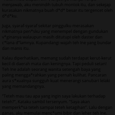
menjawab, aku menindih tubuh montok itu, dan sekejap
kurasakan nikmatnya buah d*d* besar itu tergencet oleh
d*d*ku.
Juga, syaraf-syaraf sekitar pinggulku merasakan
nikmatnya pen*sku yang menempel dengan gundukan
v*ginanya walaupun masih ditutupi oleh daster dan
c*lana d”lamnya. Kupandangi wajah teh Ine yang bundar
dan manis itu.
Kalau diperhatikan, memang sudah terdapat kerut-kerut
kecil di daerah mata dan keningnya. Tapi peduli setan!
Teh Ine adalah seorang wanita setengah baya yang
paling mengga*rahkan yang pernah kulihat. Pancaran
aura s*xualnya sungguh kuat menerangi sanubari lelaki
yang memandangnya.
“Teteh mau tau apa yang ingin saya lakukan terhadap
teteh?”, Kataku sambil tersenyum. “Saya akan
memperk*sa teteh sampai teteh ketagihan”. Lalu dengan
ganas, aku memulai menc*umi bibir dan leher teh Ine.