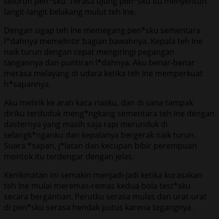
seluruh pen*sku. Terasa ujung pen*sku itu menyentuh
langit-langit belakang mulut teh Ine.
Dengan sigap teh Ine memegang pen*sku sementara
l*dahnya memelintir bagian bawahnya. Kepala teh Ine
naik turun dengan cepat mengiringi pegangan
tangannya dan puntiran l*dahnya. Aku benar-benar
merasa melayang di udara ketika teh Ine memperkuat
h*sapannya.
Aku melirik ke arah kaca riasku, dan di sana tampak
diriku terduduk meng*ngkang sementara teh Ine dengan
dasternya yang masih saja rapi merunduk di
selangk*nganku dan kepalanya bergerak naik turun.
Suara *sapan, j*latan dan kecupan bibir perempuan
montok itu terdengar dengan jelas.
Kenikmatan ini semakin menjadi-jadi ketika kurasakan
teh Ine mulai meremas-remas kedua bola test*sku
secara bergantian. Perutku serasa mulas dan urat-urat
di pen*sku serasa hendak putus karena tegangnya.