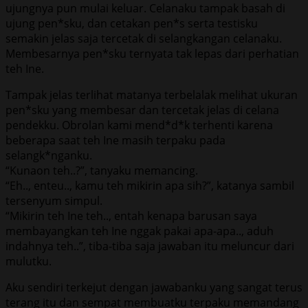
ujungnya pun mulai keluar. Celanaku tampak basah di
ujung pen*sku, dan cetakan pen*s serta testisku
semakin jelas saja tercetak di selangkangan celanaku.
Membesarnya pen*sku ternyata tak lepas dari perhatian
teh Ine.
Tampak jelas terlihat matanya terbelalak melihat ukuran
pen*sku yang membesar dan tercetak jelas di celana
pendekku. Obrolan kami mend*d*k terhenti karena
beberapa saat teh Ine masih terpaku pada
selangk*nganku.
“Kunaon teh..?”, tanyaku memancing.
“Eh.., enteu.., kamu teh mikirin apa sih?”, katanya sambil
tersenyum simpul.
“Mikirin teh Ine teh.., entah kenapa barusan saya
membayangkan teh Ine nggak pakai apa-apa.., aduh
indahnya teh..”, tiba-tiba saja jawaban itu meluncur dari
mulutku.
Aku sendiri terkejut dengan jawabanku yang sangat terus
terang itu dan sempat membuatku terpaku memandang