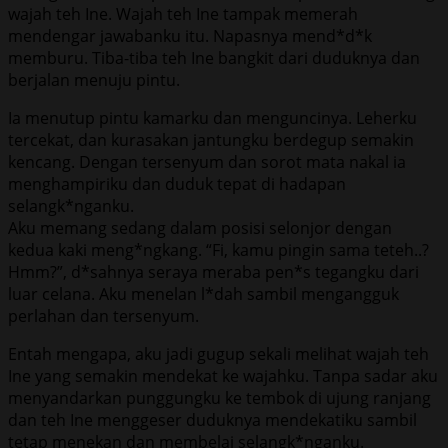
wajah teh Ine. Wajah teh Ine tampak memerah
mendengar jawabanku itu. Napasnya mend*d*k
memburu. Tiba-tiba teh Ine bangkit dari duduknya dan
berjalan menuju pintu.
Ia menutup pintu kamarku dan menguncinya. Leherku
tercekat, dan kurasakan jantungku berdegup semakin
kencang. Dengan tersenyum dan sorot mata nakal ia
menghampiriku dan duduk tepat di hadapan
selangk*nganku.
Aku memang sedang dalam posisi selonjor dengan
kedua kaki meng*ngkang. “Fi, kamu pingin sama teteh..?
Hmm?”, d*sahnya seraya meraba pen*s tegangku dari
luar celana. Aku menelan l*dah sambil mengangguk
perlahan dan tersenyum.
Entah mengapa, aku jadi gugup sekali melihat wajah teh
Ine yang semakin mendekat ke wajahku. Tanpa sadar aku
menyandarkan punggungku ke tembok di ujung ranjang
dan teh Ine menggeser duduknya mendekatiku sambil
tetap menekan dan membelai selangk*nganku.