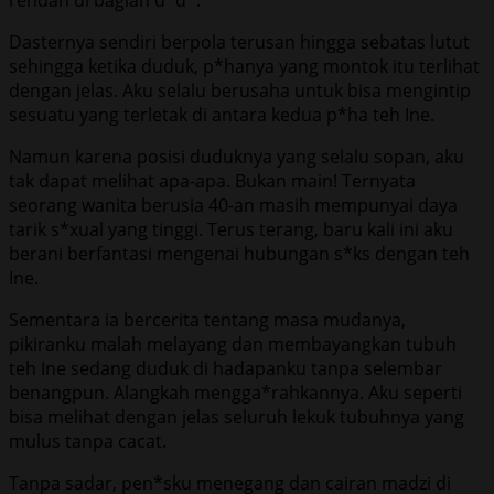
Dasternya sendiri berpola terusan hingga sebatas lutut
sehingga ketika duduk, p*hanya yang montok itu terlihat
dengan jelas. Aku selalu berusaha untuk bisa mengintip
sesuatu yang terletak di antara kedua p*ha teh Ine.
Namun karena posisi duduknya yang selalu sopan, aku
tak dapat melihat apa-apa. Bukan main! Ternyata
seorang wanita berusia 40-an masih mempunyai daya
tarik s*xual yang tinggi. Terus terang, baru kali ini aku
berani berfantasi mengenai hubungan s*ks dengan teh
Ine.
Sementara ia bercerita tentang masa mudanya,
pikiranku malah melayang dan membayangkan tubuh
teh Ine sedang duduk di hadapanku tanpa selembar
benangpun. Alangkah mengga*rahkannya. Aku seperti
bisa melihat dengan jelas seluruh lekuk tubuhnya yang
mulus tanpa cacat.
Tanpa sadar, pen*sku menegang dan cairan madzi di