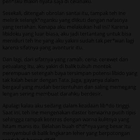
pen*sku makin nyata saja di celanaku.
Sesekali, ditengah obrolan santai itu, tampak teh Ine
melirik selangk*nganku yang diikuti dengan nafasnya
yang tertahan. Kenapa aku melakukan hal ini? Karena
libidoku yang luar biasa, aku jadi tertantang untuk bisa
meniduri teh Ine yang aku yakini sudah tak per*wan lagi
karena sifatnya yang avonturir itu.
Dan lagi, dari sifatnya yang ramah, ceria, cerewet dan
petualang itu, aku yakin di balik tubuh montok
perempuan setengah baya tersimpan potensi libido yang
tak kalah besar dengan Tata. Juga, gayanya dalam
bergaul yang mudah bersentuhan dan saling memegang
lengan sering membuat darahku berdesir.
Apalagi kalau aku sedang dalam keadaan lib*do tinggi.
Saat ini, teh Ine mengenakan daster berwarna putih tipis
sehingga tampak kontras dengan warna kulitnya yang
hitam manis itu. Belahan buah d*d*nya yang besar itu
menyembul di balik lingkaran leher yang berpotongan
rendah di bagian d*d*.