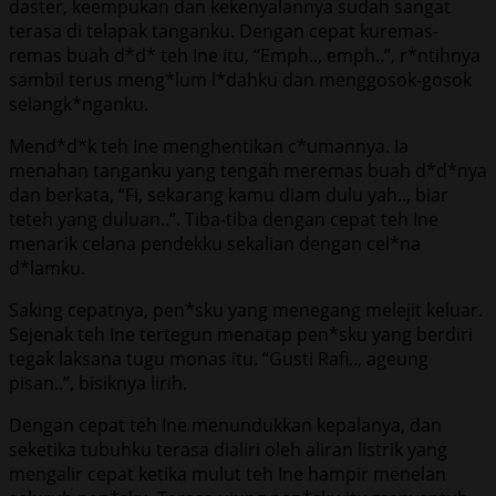
daster, keempukan dan kekenyalannya sudah sangat
terasa di telapak tanganku. Dengan cepat kuremas-
remas buah d*d* teh Ine itu, “Emph.., emph..”, r*ntihnya
sambil terus meng*lum l*dahku dan menggosok-gosok
selangk*nganku.
Mend*d*k teh Ine menghentikan c*umannya. Ia
menahan tanganku yang tengah meremas buah d*d*nya
dan berkata, “Fi, sekarang kamu diam dulu yah.., biar
teteh yang duluan..”. Tiba-tiba dengan cepat teh Ine
menarik celana pendekku sekalian dengan cel*na
d*lamku.
Saking cepatnya, pen*sku yang menegang melejit keluar.
Sejenak teh Ine tertegun menatap pen*sku yang berdiri
tegak laksana tugu monas itu. “Gusti Rafi.., ageung
pisan..”, bisiknya lirih.
Dengan cepat teh Ine menundukkan kepalanya, dan
seketika tubuhku terasa dialiri oleh aliran listrik yang
mengalir cepat ketika mulut teh Ine hampir menelan