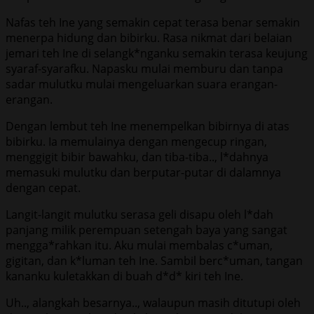
Nafas teh Ine yang semakin cepat terasa benar semakin
menerpa hidung dan bibirku. Rasa nikmat dari belaian
jemari teh Ine di selangk*nganku semakin terasa keujung
syaraf-syarafku. Napasku mulai memburu dan tanpa
sadar mulutku mulai mengeluarkan suara erangan-
erangan.
Dengan lembut teh Ine menempelkan bibirnya di atas
bibirku. Ia memulainya dengan mengecup ringan,
menggigit bibir bawahku, dan tiba-tiba.., l*dahnya
memasuki mulutku dan berputar-putar di dalamnya
dengan cepat.
Langit-langit mulutku serasa geli disapu oleh l*dah
panjang milik perempuan setengah baya yang sangat
mengga*rahkan itu. Aku mulai membalas c*uman,
gigitan, dan k*luman teh Ine. Sambil berc*uman, tangan
kananku kuletakkan di buah d*d* kiri teh Ine.
Uh.., alangkah besarnya.., walaupun masih ditutupi oleh