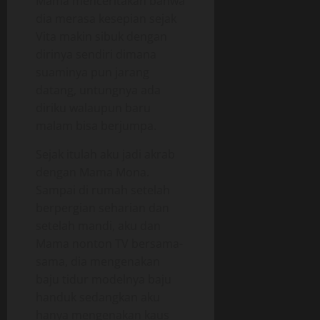
Mama menceritakan bahwa
dia merasa kesepian sejak
Vita makin sibuk dengan
dirinya sendiri dimana
suaminya pun jarang
datang, untungnya ada
diriku walaupun baru
malam bisa berjumpa.
Sejak itulah aku jadi akrab
dengan Mama Mona.
Sampai di rumah setelah
berpergian seharian dan
setelah mandi, aku dan
Mama nonton TV bersama-
sama, dia mengenakan
baju tidur modelnya baju
handuk sedangkan aku
hanya mengenakan kaus