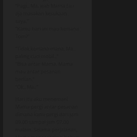
“Pagi.. Ma, wah Mama tau
aja masakan kesukaan
saya.”
“Kamu hari ini mau kemana
Tom?”
“Tidak kemana-mana, Ma..
paling cuci mobil..”
“Bisa antar Mama, Mama
mau antar pesanan
berlian.”
“Ok.. Ma..”
Hari itu aku menemani
Mama pergi antar pesanan
dimana kami pergi dari jam
09.00 sampai jam 07.00
malam. Selama perjalanan,