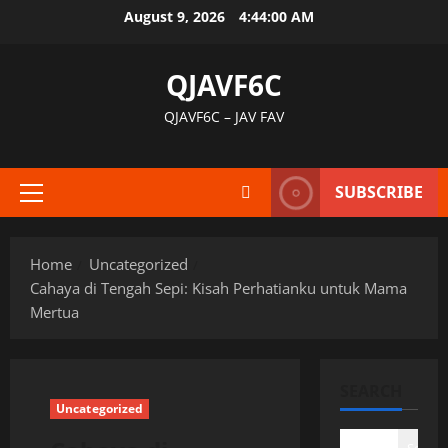
Skip
August 9, 2026
4:44:01 AM
to
content
QJAVF6C
QJAVF6C – JAV FAV
SUBSCRIBE
Primary
Menu
Home
Uncategorized
Cahaya di Tengah Sepi: Kisah Perhatianku untuk Mama
Mertua
SEARCH
Uncategorized