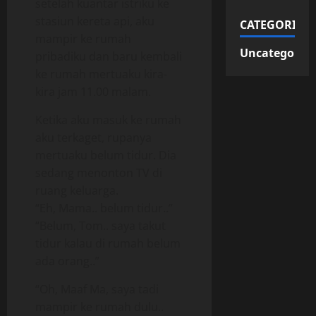
setelah kuantar istriku ke
stasiun kereta api, aku
CATEGORIES
mampir ke rumah
Uncategorize
pribadiku dan baru kembali
ke rumah mertuaku kira-
kira jam 11.00 malam.
Ketika aku masuk ke rumah
aku terkaget, rupanya
mertuaku belum tidur. Dia
sedang menonton TV di
ruang keluarga.
“Eh, Mama.. belum tidur..”
“Belum, Tom.. saya takut
tidur kalau di rumah belum
ada orang..”
“Oh, Maaf Ma, saya tadi
mampir ke rumah dulu..