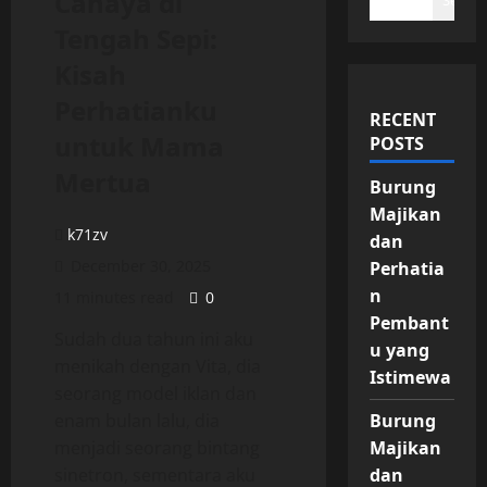
Cahaya di
Search
Tengah Sepi:
Kisah
Perhatianku
RECENT
untuk Mama
POSTS
Mertua
Burung
Majikan
k71zv
dan
December 30, 2025
Perhatia
n
11 minutes read
0
Pembant
Sudah dua tahun ini aku
u yang
menikah dengan Vita, dia
Istimewa
seorang model iklan dan
enam bulan lalu, dia
Burung
menjadi seorang bintang
Majikan
sinetron, sementara aku
dan