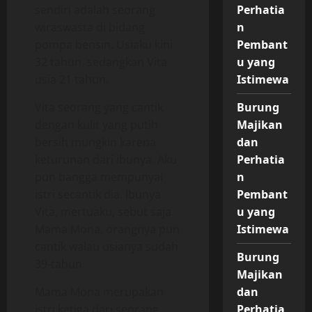
sendiri adalah seorang
Perhatia
wiraswasta di bidang
n
pompa bensin. Usiaku kini
Pembant
32 tahun, sedangkan Vita
u yang
usia 21 tahun.
Istimewa
Vita seorang yang cantik
Burung
dengan kulit yang putih
Majikan
bersih mungkin karena
dan
keturunan dari ibunya. Aku
Perhatia
pun bangga mempunyai
n
istri secantik dia. Ibunya
Pembant
Vita, mertuaku, sebut saja
u yang
Mama Mona, orangnya pun
Istimewa
cantik walau usianya sudah
Burung
39-tahun.
Majikan
Mama Mona merupakan
dan
istri ketiga dari seorang
Perhatia