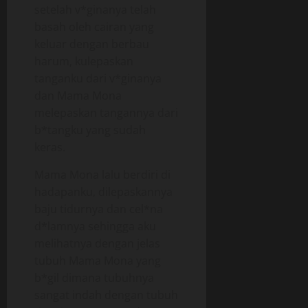
setelah v*ginanya telah
basah oleh cairan yang
keluar dengan berbau
harum, kulepaskan
tanganku dari v*ginanya
dan Mama Mona
melepaskan tangannya dari
b*tangku yang sudah
keras.
Mama Mona lalu berdiri di
hadapanku, dilepaskannya
baju tidurnya dan cel*na
d*lamnya sehingga aku
melihatnya dengan jelas
tubuh Mama Mona yang
b*gil dimana tubuhnya
sangat indah dengan tubuh