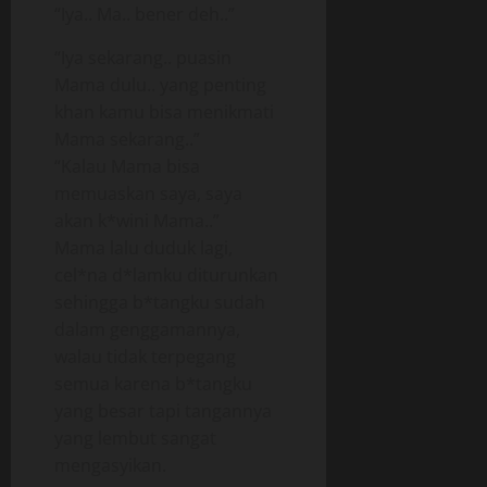
“Iya.. Ma.. bener deh..”
“Iya sekarang.. puasin
Mama dulu.. yang penting
khan kamu bisa menikmati
Mama sekarang..”
“Kalau Mama bisa
memuaskan saya, saya
akan k*wini Mama..”
Mama lalu duduk lagi,
cel*na d*lamku diturunkan
sehingga b*tangku sudah
dalam genggamannya,
walau tidak terpegang
semua karena b*tangku
yang besar tapi tangannya
yang lembut sangat
mengasyikan.