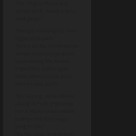
“Ma.. v*gina Mama koq
sempit yach.. kayak v*gina
anak gadis.”
“Kenapa memangnya Tom,
nggak enak yach..”
“Justru itu Ma, Mama punya
sempit kayak punya gadis.
Saya senang Ma, karena
v*gina Vita sudah agak
lebar, Mama hebat, pasti
Mama rawat yach?”
“Iya, sayang.. walau Mama
jarang dit*suk, v*ginanya
harus Mama rawat sebaik-
baiknya, toh kamu juga
yang n*suk..”
“Iya Ma, saya senang bisa