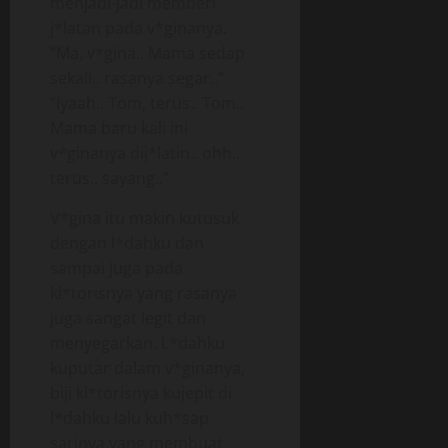
menjadi-jadi memberi
j*latan pada v*ginanya.
“Ma, v*gina.. Mama sedap
sekali.. rasanya segar..”
“Iyaah.. Tom, terus.. Tom..
Mama baru kali ini
v*ginanya dij*latin.. ohh..
terus.. sayang..”
V*gina itu makin kutusuk
dengan l*dahku dan
sampai juga pada
kl*torisnya yang rasanya
juga sangat legit dan
menyegarkan. L*dahku
kuputar dalam v*ginanya,
biji kl*torisnya kujepit di
l*dahku lalu kuh*sap
sarinya yang membuat