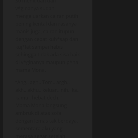
30 menit dan dari
v*ginanya sudah
mengeluarkan cairan putih
bening kental dan rasanya
manis juga, cairan itupun
dengan cepat kuh*sap dan
kuj*lat sampai habis
sehingga tidak ada sisa baik
di v*ginanya maupun p*ha
mama Mona.
“Ahg.. agh.. Tom.. argh..
akh.. akhu.. keluar.. nih.. ka..
kamu.. hebat dech..”
Mama Mona langsung
ambruk di atas sofa
dengan lemas tak berdaya,
sementara aku yang
merasa segar setelah