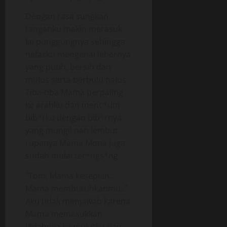
Dengan rasa sungkan
tanganku makin merasuk
ke punggungnya sehingga
nafasku mengenai lehernya
yang putih, bersih dan
mulus serta berbulu halus.
Tiba-tiba Mama berpaling
ke arahku dan menc*um
bib*rku dengan bib*rnya
yang mungil nan lembut,
rupanya Mama Mona juga
sudah mulai ter*ngs*ng.
“Tom, Mama kesepian..
Mama membutuhkanmu..”
Aku tidak menjawab karena
Mama memasukkan
l*dahnya ke mulutku dan