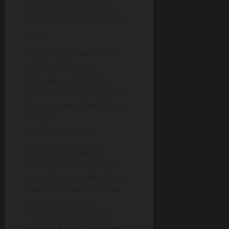
Mama Mona lebih bagus
dari milik anaknya sendiri,
istriku.
Aku baru pertama kali ini
melihat tubuh ibu
mertuaku yang toples.
“Tom, koq bengong, khan
Mama sudah bilang, Mama
kesepian..”
“iya.. iya.. iya Mah,”
Ditariknya tanganku
sehingga aku terjatuh di
atas tubuhnya, lalu bib*rku
dikecupnya kembali. Aku
yang ter*ngs*ng
membalasnya dengan
memasukkan l*dahku ke