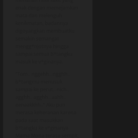
menahan rasa sakit yang
enak dengan memejamkan
mata dan melenguh
kenikmatan, badannya
digoyangkan membuatku
semakin semangat
mengg*njotnya hingga
sampai semua b*tangku
masuk ke v*ginanya.
“Tom.. nggehh.. ngghh..
b*tangmu menusuk
sampai ke perut.. nich..
agghh.. agghh.. aahh..
eenaakkhh..” Aku pun
merasa keheranan karena
pada saat masukkan
b*tangku ke v*ginanya
Mama Mona terasa sempit,