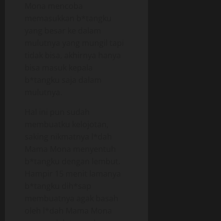
Mona mencoba
memasukkan b*tangku
yang besar ke dalam
mulutnya yang mungil tapi
tidak bisa, akhirnya hanya
bisa masuk kepala
b*tangku saja dalam
mulutnya.
Hal ini pun sudah
membuatku kelojotan,
saking nikmatnya l*dah
Mama Mona menyentuh
b*tangku dengan lembut.
Hampir 15 menit lamanya
b*tangku dih*sap
membuatnya agak basah
oleh l*dah Mama Mona