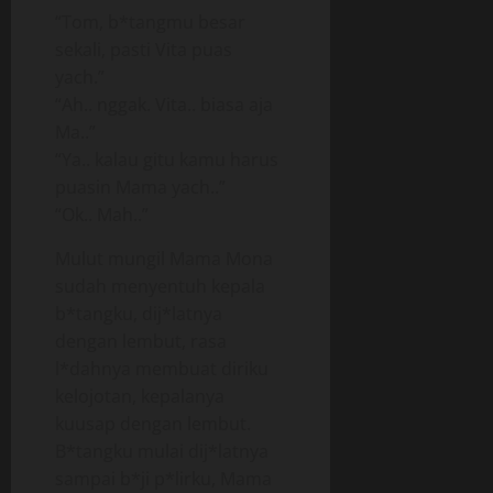
“Tom, b*tangmu besar
sekali, pasti Vita puas
yach.”
“Ah.. nggak. Vita.. biasa aja
Ma..”
“Ya.. kalau gitu kamu harus
puasin Mama yach..”
“Ok.. Mah..”
Mulut mungil Mama Mona
sudah menyentuh kepala
b*tangku, dij*latnya
dengan lembut, rasa
l*dahnya membuat diriku
kelojotan, kepalanya
kuusap dengan lembut.
B*tangku mulai dij*latnya
sampai b*ji p*lirku, Mama