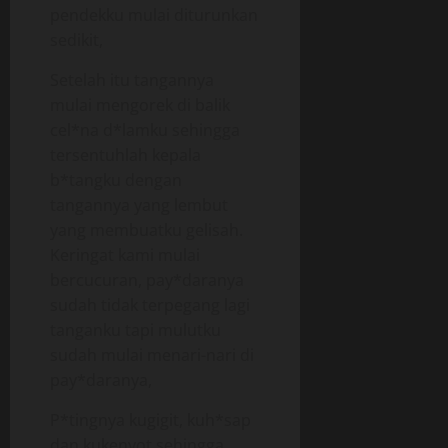
pendekku mulai diturunkan
sedikit,
Setelah itu tangannya
mulai mengorek di balik
cel*na d*lamku sehingga
tersentuhlah kepala
b*tangku dengan
tangannya yang lembut
yang membuatku gelisah.
Keringat kami mulai
bercucuran, pay*daranya
sudah tidak terpegang lagi
tanganku tapi mulutku
sudah mulai menari-nari di
pay*daranya,
P*tingnya kugigit, kuh*sap
dan kukenyot sehingga