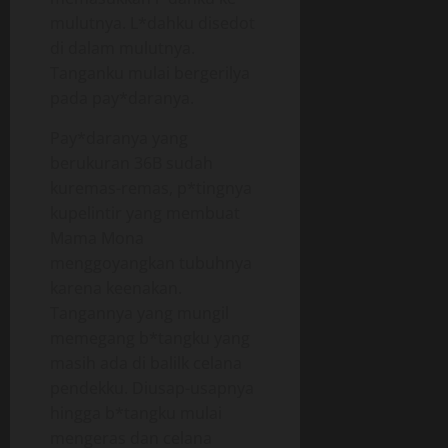
mulutnya. L*dahku disedot
di dalam mulutnya.
Tanganku mulai bergerilya
pada pay*daranya.
Pay*daranya yang
berukuran 36B sudah
kuremas-remas, p*tingnya
kupelintir yang membuat
Mama Mona
menggoyangkan tubuhnya
karena keenakan.
Tangannya yang mungil
memegang b*tangku yang
masih ada di balilk celana
pendekku. Diusap-usapnya
hingga b*tangku mulai
mengeras dan celana