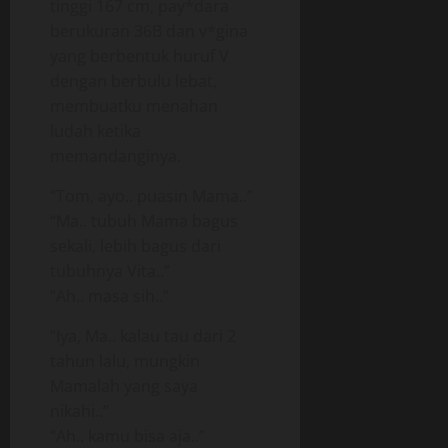
tinggi 167 cm, pay*dara
berukuran 36B dan v*gina
yang berbentuk huruf V
dengan berbulu lebat,
membuatku menahan
ludah ketika
memandanginya.
“Tom, ayo.. puasin Mama..”
“Ma.. tubuh Mama bagus
sekali, lebih bagus dari
tubuhnya Vita..”
“Ah.. masa sih..”
“Iya, Ma.. kalau tau dari 2
tahun lalu, mungkin
Mamalah yang saya
nikahi..”
“Ah.. kamu bisa aja..”