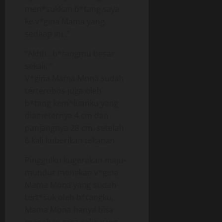
men*sukkan b*tang saya
ke v*gina Mama yang
sedaap ini..”
“Akhh.. b*tangmu besar
sekali..”
V*gina Mama Mona sudah
terterobos juga oleh
b*tang kem*luanku yang
diameternya 4 cm dan
panjangnya 28 cm, setelah
6 kali kuberikan tekanan.
Pinggulku kugerakan maju-
mundur menekan v*gina
Mama Mona yang sudah
tert*suk oleh b*tangku,
Mama Mona hanya bisa