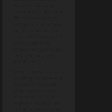
Mama Mona kelojotan,
sementara b*tangku sudah
dikoc*k oleh tangannya
sehingga makin mengeras.
Tanganku mulai mer*ba-
r*ba cel*na d*lamnya, dari
sela-sela celana dan
p*hanya yang putih mulus
kur*ba v*ginanya yang
berbulu lebat.
Sesekali kumasuki jariku
pada liang v*ginanya yang
membuat dirinya makin
mengelinjang dan makin
mempercepat k*c*kan
tangannya pada b*tangku.
Hampir 10 menit lamanya