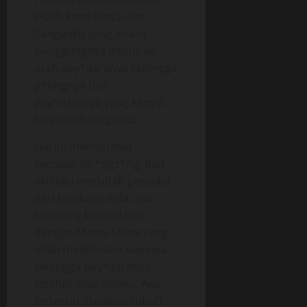
l*dah kami bertautan.
Tanganku yang ada di
punggungnya ditarik ke
arah pay*daranya sehingga
p*tingnya dan
pay*daranya yang kenyal
tersentuh tanganku.
Hal ini membuatku
semakin ter*ngs*ng, dan
aku lalu merubah posisiku,
dari belakang sofa, aku
sekarang berhadapan
dengan Mama Mona yang
telah meloloskan bajunya
sehingga pay*daranya
terlihat jelas olehku. Aku
tertegun, rupanya tubuh