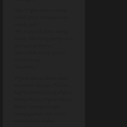
“Ma, V*gina Mama wangi
sekali, pasti rasanya enak
sekali yach.”
“Ah, masa sih Tom, wangi
mana dibanding punya Vita
dari punya Mama.”
“Jelas lebih wangi punya
mama dong..”
“Aaakkhh..”
V*gina Mama Mona telah
kusentuh dengan l*dahku.
Kuj*lat lembut liang v*gina
Mama Mona, v*gina Mama
Mona rasanya sangat
menyegarkan dan manis
membuatku makin