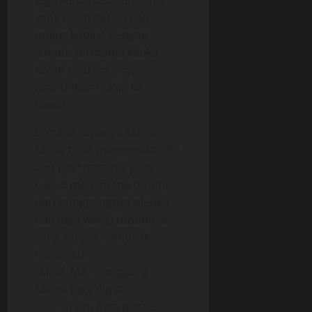
juga ketika kulit lehernya
yang putih bersih dan
mulus kupijat dengan
lembut terutama ketika
kerah baju tidurnya
diturunkan makin ke
bawah,
Dimana rupanya Mama
Mona tidak mengenakan B*
dan pay*daranya yang
cukup menantang terintip
dari punggungnya olehku
dan juga wangi tubuhnya
yang sangat menusuk
hidungku.
“Maaf, Ma.. punggung
Mama juga dipijat..”
“Iya.. di situ juga pegal..”