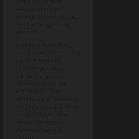
yang sudah tampak
kelelahan menj*lat
b*tangku dan membuatku
semakin mengguncang
keenakan.
Setelah itu Mama Mona
duduk di Sofa dan sekarang
aku yang jongkok di
hadapannya. Kedua
kakinya kuangkat dan
kuletakkan di bahuku.
V*gina Mama Mona
terpampang di hadapanku
dengan jarak sekitar 50 cm
dari wajahku, tapi bau
harum menyegarkan
v*ginanya menusuk
hidungku.