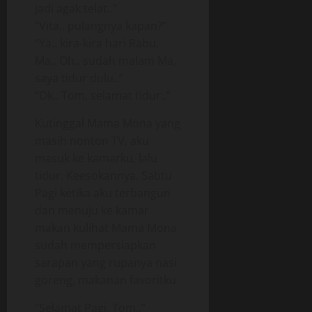
jadi agak telat..”
“Vita.. pulangnya kapan?”
“Ya.. kira-kira hari Rabu,
Ma.. Oh.. sudah malam Ma,
saya tidur dulu..”
“Ok.. Tom, selamat tidur..”
Kutinggal Mama Mona yang
masih nonton TV, aku
masuk ke kamarku, lalu
tidur. Keesokannya, Sabtu
Pagi ketika aku terbangun
dan menuju ke kamar
makan kulihat Mama Mona
sudah mempersiapkan
sarapan yang rupanya nasi
goreng, makanan favoritku.
“Selamat Pagi, Tom..”