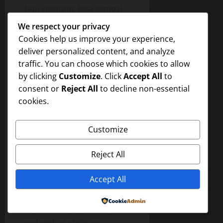
tapi sekarang bisa sampai
tembus ke perutnya.
We respect your privacy
Cookies help us improve your experience,
Pay*dara Mama Mona yang
deliver personalized content, and analyze
ranum dan terbungkus
traffic. You can choose which cookies to allow
kulit yang putih bersih
by clicking
Customize
. Click
Accept All
to
dihiasi p*ting kecil
consent or
Reject All
to decline non-essential
kemerahan sudah
cookies.
kuterkam dengan mulutku.
Pay*dara itu sudah
kuh*sap, kuj*lat, kugigit
Customize
dan kukenyot sampai
p*tingnya mengeras
Reject All
seperti batu kerikil dan
Mama Mona bel*ngsatan,
Accept All
Tangannya membekap
Powered by
kepalaku di pay*daranya
sedangkan v*ginanya