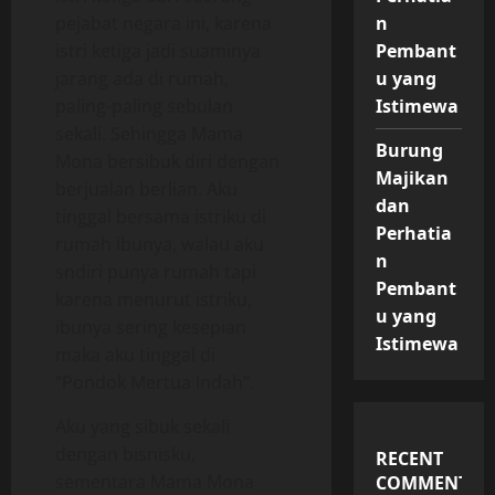
pejabat negara ini, karena
n
istri ketiga jadi suaminya
Pembant
jarang ada di rumah,
u yang
paling-paling sebulan
Istimewa
sekali. Sehingga Mama
Burung
Mona bersibuk diri dengan
Majikan
berjualan berlian. Aku
dan
tinggal bersama istriku di
Perhatia
rumah ibunya, walau aku
n
sndiri punya rumah tapi
Pembant
karena menurut istriku,
u yang
ibunya sering kesepian
Istimewa
maka aku tinggal di
“Pondok Mertua Indah”.
Aku yang sibuk sekali
dengan bisnisku,
RECENT
sementara Mama Mona
COMMENTS