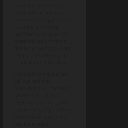
menelan cairan v*gina
Mama Mona, langsung
berdiri dan dengan cepat
kutempelkan b*tang
kem*luanku yang dari 30
menit lalu sudah t*gang
dan keras tepat pada liang
v*gina Mama Mona yang
sudah kering dari cairan.
Mama Mona melebarkan
kakinya sehingga
memudahkanku menekan
b*tangku ke dalam
v*ginanya, tapi yang aku
rasakan liang v*gina Mama
Mona terasa sempit, aku
pun keheranan.