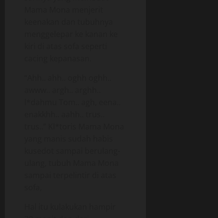
Mama Mona menjerit
keenakan dan tubuhnya
menggelepar ke kanan ke
kiri di atas sofa seperti
cacing kepanasan.
“Ahh.. ahh.. oghh oghh..
awww.. argh.. arghh..
l*dahmu Tom.. agh, eena..
enakkhh.. aahh.. trus..
trus..” Kl*toris Mama Mona
yang manis sudah habis
kusedot sampai berulang-
ulang, tubuh Mama Mona
sampai terpelintir di atas
sofa,
Hal itu kulakukan hampir