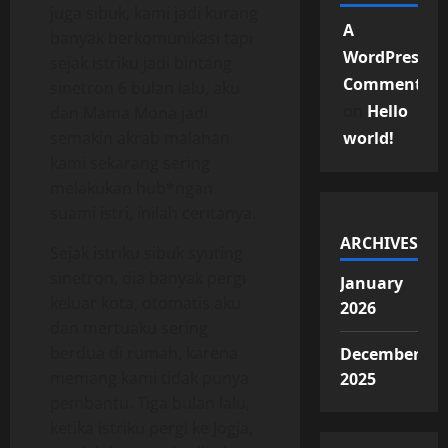
juga sibuk, kami jadi kurang
A
banyak berkomunikasi tapi
WordPress
sejak istriku jadi bintang
Commenter
sinetron 6 bulan lalu, aku
on
Hello
dan Mama Mona jadi
semakin akrab malahan
world!
kami sekarang sering
melakukan hub*ngan
suami istri, inilah ceritanya.
ARCHIVES
Sejak istriku sibuk syuting
sinetron, dia banyak pergi
January
keluar kota, otomatis aku
2026
dan mertuaku sering
berdua di rumah, karena
December
memang kami tidak punya
2025
pembantu. Tiga bulan lalu,
ketika istriku pergi ke Jogja,