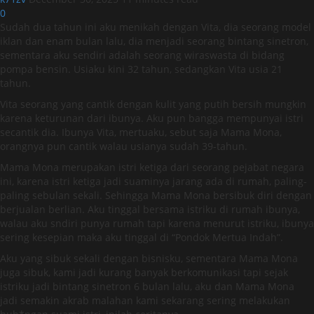
0
Sudah dua tahun ini aku menikah dengan Vita, dia seorang model
iklan dan enam bulan lalu, dia menjadi seorang bintang sinetron,
sementara aku sendiri adalah seorang wiraswasta di bidang
pompa bensin. Usiaku kini 32 tahun, sedangkan Vita usia 21
tahun.
Vita seorang yang cantik dengan kulit yang putih bersih mungkin
karena keturunan dari ibunya. Aku pun bangga mempunyai istri
secantik dia. Ibunya Vita, mertuaku, sebut saja Mama Mona,
orangnya pun cantik walau usianya sudah 39-tahun.
Mama Mona merupakan istri ketiga dari seorang pejabat negara
ini, karena istri ketiga jadi suaminya jarang ada di rumah, paling-
paling sebulan sekali. Sehingga Mama Mona bersibuk diri dengan
berjualan berlian. Aku tinggal bersama istriku di rumah ibunya,
walau aku sndiri punya rumah tapi karena menurut istriku, ibunya
sering kesepian maka aku tinggal di “Pondok Mertua Indah”.
Aku yang sibuk sekali dengan bisnisku, sementara Mama Mona
juga sibuk, kami jadi kurang banyak berkomunikasi tapi sejak
istriku jadi bintang sinetron 6 bulan lalu, aku dan Mama Mona
jadi semakin akrab malahan kami sekarang sering melakukan