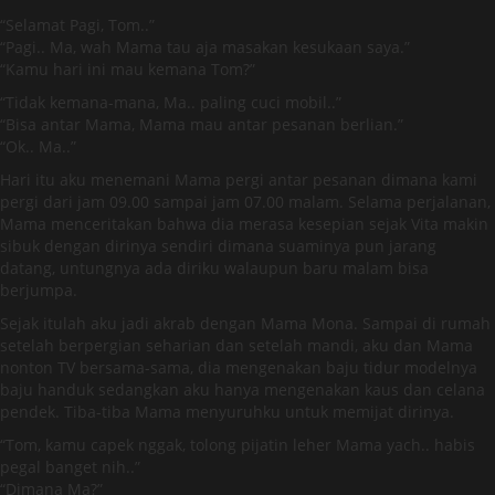
“Selamat Pagi, Tom..”
“Pagi.. Ma, wah Mama tau aja masakan kesukaan saya.”
“Kamu hari ini mau kemana Tom?”
“Tidak kemana-mana, Ma.. paling cuci mobil..”
“Bisa antar Mama, Mama mau antar pesanan berlian.”
“Ok.. Ma..”
Hari itu aku menemani Mama pergi antar pesanan dimana kami
pergi dari jam 09.00 sampai jam 07.00 malam. Selama perjalanan,
Mama menceritakan bahwa dia merasa kesepian sejak Vita makin
sibuk dengan dirinya sendiri dimana suaminya pun jarang
datang, untungnya ada diriku walaupun baru malam bisa
berjumpa.
Sejak itulah aku jadi akrab dengan Mama Mona. Sampai di rumah
setelah berpergian seharian dan setelah mandi, aku dan Mama
nonton TV bersama-sama, dia mengenakan baju tidur modelnya
baju handuk sedangkan aku hanya mengenakan kaus dan celana
pendek. Tiba-tiba Mama menyuruhku untuk memijat dirinya.
“Tom, kamu capek nggak, tolong pijatin leher Mama yach.. habis
pegal banget nih..”
“Dimana Ma?”