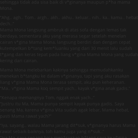
sehingga tidak ada sisa baik di v*ginanya maupun p*ha mama
Mona.
“Ahg.. agh.. Tom.. argh.. akh.. akhu.. keluar.. nih.. ka.. kamu.. hebat
dech..”
Mama Mona langsung ambruk di atas sofa dengan lemas tak
berdaya, sementara aku yang merasa segar setelah menelan
cairan v*gina Mama Mona, langsung berdiri dan dengan cepat
kutempelkan b*tang kem*luanku yang dari 30 menit lalu sudah
t*gang dan keras tepat pada liang v*gina Mama Mona yang sudah
kering dari cairan.
Mama Mona melebarkan kakinya sehingga memudahkanku
menekan b*tangku ke dalam v*ginanya, tapi yang aku rasakan
liang v*gina Mama Mona terasa sempit, aku pun keheranan.
“Ma.. v*gina Mama koq sempit yach.. kayak v*gina anak gadis.”
“Kenapa memangnya Tom, nggak enak yach..”
“Justru itu Ma, Mama punya sempit kayak punya gadis. Saya
senang Ma, karena v*gina Vita sudah agak lebar, Mama hebat,
pasti Mama rawat yach?”
“Iya, sayang.. walau Mama jarang dit*suk, v*ginanya harus Mama
rawat sebaik-baiknya, toh kamu juga yang n*suk..”
“Iya Ma, saya senang bisa men*sukkan b*tang saya ke v*gina