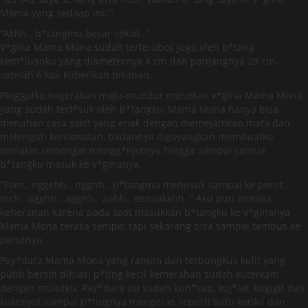
Mama yang sedaap ini..”
“Akhh.. b*tangmu besar sekali..”
V*gina Mama Mona sudah terterobos juga oleh b*tang
kem*luanku yang diameternya 4 cm dan panjangnya 28 cm,
setelah 6 kali kuberikan tekanan.
Pinggulku kugerakan maju-mundur menekan v*gina Mama Mona
yang sudah tert*suk oleh b*tangku, Mama Mona hanya bisa
menahan rasa sakit yang enak dengan memejamkan mata dan
melenguh kenikmatan, badannya digoyangkan membuatku
semakin semangat mengg*njotnya hingga sampai semua
b*tangku masuk ke v*ginanya.
“Tom.. nggehh.. ngghh.. b*tangmu menusuk sampai ke perut..
nich.. agghh.. agghh.. aahh.. eenaakkhh..” Aku pun merasa
keheranan karena pada saat masukkan b*tangku ke v*ginanya
Mama Mona terasa sempit, tapi sekarang bisa sampai tembus ke
perutnya.
Pay*dara Mama Mona yang ranum dan terbungkus kulit yang
putih bersih dihiasi p*ting kecil kemerahan sudah kuterkam
dengan mulutku. Pay*dara itu sudah kuh*sap, kuj*lat, kugigit dan
kukenyot sampai p*tingnya mengeras seperti batu kerikil dan