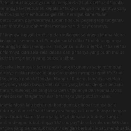
Setelah itu tangannya mulai mengorek di balik cel*na d*lamku
sehingga tersentuhlah kepala b*tangku dengan tangannya yang
lembut yang membuatku gelisah. Keringat kami mulai
bercucuran, pay*daranya sudah tidak terpegang lagi tanganku
tapi mulutku sudah mulai menari-nari di pay*daranya,
P*tingnya kugigit, kuh*sap dan kukenyot sehingga Mama Mona
kelojotan, sementara b*tangku sudah dikoc*k oleh tangannya
sehingga makin mengeras. Tanganku mulai mer*ba-r*ba cel*na
d*lamnya, dari sela-sela celana dan p*hanya yang putih mulus
kur*ba v*ginanya yang berbulu lebat.
Sesekali kumasuki jariku pada liang v*ginanya yang membuat
dirinya makin mengelinjang dan makin mempercepat k*c*kan
tangannya pada b*tangku. Hampir 10 menit lamanya setelah
v*ginanya telah basah oleh cairan yang keluar dengan berbau
harum, kulepaskan tanganku dari v*ginanya dan Mama Mona
melepaskan tangannya dari b*tangku yang sudah keras.
Mama Mona lalu berdiri di hadapanku, dilepaskannya baju
tidurnya dan cel*na d*lamnya sehingga aku melihatnya dengan
jelas tubuh Mama Mona yang b*gil dimana tubuhnya sangat
indah dengan tubuh tinggi 167 cm, pay*dara berukuran 36B dan
v*gina yang berbentuk huruf V dengan berbulu lebat, membuatku