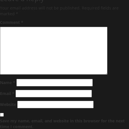
Your email address will not be published.
Required fields are
marked
*
Comment
*
Name
*
Email
*
Website
Save my name, email, and website in this browser for the next
time I comment.