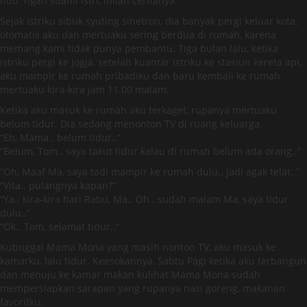
hub*ngan suami istri, inilah ceritanya.
Sejak istriku sibuk syuting sinetron, dia banyak pergi keluar kota,
otomatis aku dan mertuaku sering berdua di rumah, karena
memang kami tidak punya pembantu. Tiga bulan lalu, ketika
istriku pergi ke Jogja, setelah kuantar istriku ke stasiun kereta api,
aku mampir ke rumah pribadiku dan baru kembali ke rumah
mertuaku kira-kira jam 11.00 malam.
Ketika aku masuk ke rumah aku terkaget, rupanya mertuaku
belum tidur. Dia sedang menonton TV di ruang keluarga.
“Eh, Mama.. belum tidur..”
“Belum, Tom.. saya takut tidur kalau di rumah belum ada orang..”
“Oh, Maaf Ma, saya tadi mampir ke rumah dulu.. jadi agak telat..”
“Vita.. pulangnya kapan?”
“Ya.. kira-kira hari Rabu, Ma.. Oh.. sudah malam Ma, saya tidur
dulu..”
“Ok.. Tom, selamat tidur..”
Kutinggal Mama Mona yang masih nonton TV, aku masuk ke
kamarku, lalu tidur. Keesokannya, Sabtu Pagi ketika aku terbangun
dan menuju ke kamar makan kulihat Mama Mona sudah
mempersiapkan sarapan yang rupanya nasi goreng, makanan
favoritku.