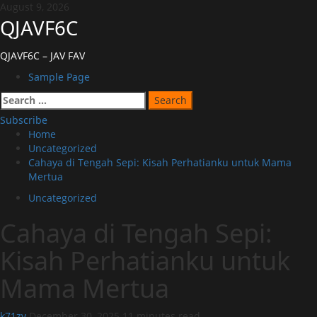
Skip
August 9, 2026
to
QJAVF6C
content
QJAVF6C – JAV FAV
Primary
Sample Page
Menu
Search
for:
Subscribe
Home
Uncategorized
Cahaya di Tengah Sepi: Kisah Perhatianku untuk Mama
Mertua
Uncategorized
Cahaya di Tengah Sepi:
Kisah Perhatianku untuk
Mama Mertua
k71zv
December 30, 2025
11 minutes read