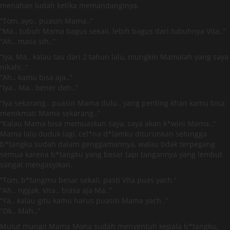
menahan ludah ketika memandanginya.
“Tom, ayo.. puasin Mama..”
“Ma.. tubuh Mama bagus sekali, lebih bagus dari tubuhnya Vita..”
“Ah.. masa sih..”
“Iya, Ma.. kalau tau dari 2 tahun lalu, mungkin Mamalah yang saya
nikahi..”
“Ah.. kamu bisa aja..”
“Iya.. Ma.. bener deh..”
“Iya sekarang.. puasin Mama dulu.. yang penting khan kamu bisa
menikmati Mama sekarang..”
“Kalau Mama bisa memuaskan saya, saya akan k*wini Mama..”
Mama lalu duduk lagi, cel*na d*lamku diturunkan sehingga
b*tangku sudah dalam genggamannya, walau tidak terpegang
semua karena b*tangku yang besar tapi tangannya yang lembut
sangat mengasyikan.
“Tom, b*tangmu besar sekali, pasti Vita puas yach.”
“Ah.. nggak. Vita.. biasa aja Ma..”
“Ya.. kalau gitu kamu harus puasin Mama yach..”
“Ok.. Mah..”
Mulut mungil Mama Mona sudah menyentuh kepala b*tangku,