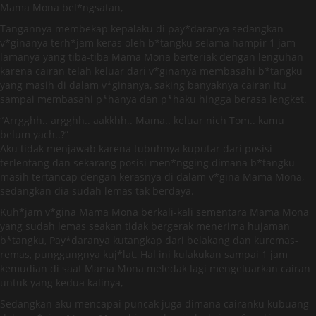
Mama Mona bel*ngsatan,
Tangannya membekap kepalaku di pay*daranya sedangkan
v*ginanya terh*jam keras oleh b*tangku selama hampir 1 jam
lamanya yang tiba-tiba Mama Mona berteriak dengan lenguhan
karena cairan telah keluar dari v*ginanya membasahi b*tangku
yang masih di dalam v*ginanya, saking banyaknya cairan itu
sampai membasahi p*hanya dan p*haku hingga berasa lengket.
“Arrgghh.. argghh.. aakkhh.. Mama.. keluar nich Tom.. kamu
belum yach..?”
Aku tidak menjawab karena tubuhnya kuputar dari posisi
terlentang dan sekarang posisi men*ngging dimana b*tangku
masih tertancap dengan kerasnya di dalam v*gina Mama Mona,
sedangkan dia sudah lemas tak berdaya.
Kuh*jam v*gina Mama Mona berkali-kali sementara Mama Mona
yang sudah lemas seakan tidak bergerak menerima hujaman
b*tangku, Pay*daranya kutangkap dari belakang dan kuremas-
remas, punggungnya kuj*lat. Hal ini kulakukan sampai 1 jam
kemudian di saat Mama Mona meledak lagi mengeluarkan cairan
untuk yang kedua kalinya,
Sedangkan aku mencapai puncak juga dimana cairanku kubuang