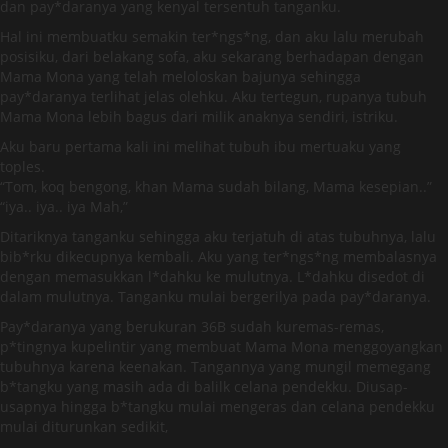
dan pay*daranya yang kenyal tersentuh tanganku.
Hal ini membuatku semakin ter*ngs*ng, dan aku lalu merubah
posisiku, dari belakang sofa, aku sekarang berhadapan dengan
Mama Mona yang telah meloloskan bajunya sehingga
pay*daranya terlihat jelas olehku. Aku tertegun, rupanya tubuh
Mama Mona lebih bagus dari milik anaknya sendiri, istriku.
Aku baru pertama kali ini melihat tubuh ibu mertuaku yang
toples.
“Tom, koq bengong, khan Mama sudah bilang, Mama kesepian..”
“iya.. iya.. iya Mah,”
Ditariknya tanganku sehingga aku terjatuh di atas tubuhnya, lalu
bib*rku dikecupnya kembali. Aku yang ter*ngs*ng membalasnya
dengan memasukkan l*dahku ke mulutnya. L*dahku disedot di
dalam mulutnya. Tanganku mulai bergerilya pada pay*daranya.
Pay*daranya yang berukuran 36B sudah kuremas-remas,
p*tingnya kupelintir yang membuat Mama Mona menggoyangkan
tubuhnya karena keenakan. Tangannya yang mungil memegang
b*tangku yang masih ada di balilk celana pendekku. Diusap-
usapnya hingga b*tangku mulai mengeras dan celana pendekku
mulai diturunkan sedikit,