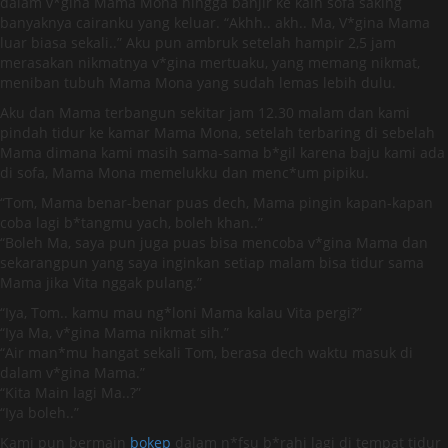
dalam v*gina Mama Mona hingga banjir ke kain sofa saking
banyaknya cairanku yang keluar. “Akhh.. akh.. Ma, V*gina Mama
luar biasa sekali..” Aku pun ambruk setelah hampir 2,5 jam
merasakan nikmatnya v*gina mertuaku, yang memang nikmat,
meniban tubuh Mama Mona yang sudah lemas lebih dulu.
Aku dan Mama terbangun sekitar jam 12.30 malam dan kami
pindah tidur ke kamar Mama Mona, setelah terbaring di sebelah
Mama dimana kami masih sama-sama b*gil karena baju kami ada
di sofa, Mama Mona memelukku dan menc*um pipiku.
“Tom, Mama benar-benar puas dech, Mama pingin kapan-kapan
coba lagi b*tangmu yach, boleh khan..”
“Boleh Ma, saya pun juga puas bisa mencoba v*gina Mama dan
sekarangpun yang saya inginkan setiap malam bisa tidur sama
Mama jika Vita nggak pulang.”
“Iya, Tom.. kamu mau ng*loni Mama kalau Vita pergi?”
“Iya Ma, v*gina Mama nikmat sih.”
“Air man*mu hangat sekali Tom, berasa dech waktu masuk di
dalam v*gina Mama.”
“Kita Main lagi Ma..?”
“Iya boleh..”
Kami pun bermain
bokep
dalam n*fsu b*rahi lagi di tempat tidur