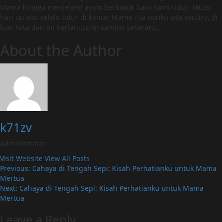
Mama hingga menjelang ayam berkokok baru kami tidur. Mulai
hari itu aku selalu tidur di kamar Mama jika istriku ada syuting di
luar kota dan ini berlangsung sampai sekarang.
About the Author
k71zv
Administrator
Visit Website
View All Posts
Post
Previous:
Cahaya di Tengah Sepi: Kisah Perhatianku untuk Mama
Mertua
navigation
Next:
Cahaya di Tengah Sepi: Kisah Perhatianku untuk Mama
Mertua
Leave a Reply