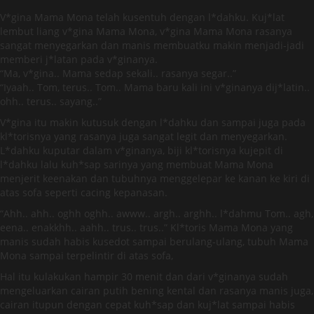
V*gina Mama Mona telah kusentuh dengan l*dahku. Kuj*lat
lembut liang v*gina Mama Mona, v*gina Mama Mona rasanya
sangat menyegarkan dan manis membuatku makin menjadi-jadi
memberi j*latan pada v*ginanya.
“Ma, v*gina.. Mama sedap sekali.. rasanya segar..”
“Iyaah.. Tom, terus.. Tom.. Mama baru kali ini v*ginanya dij*latin..
ohh.. terus.. sayang..”
V*gina itu makin kutusuk dengan l*dahku dan sampai juga pada
kl*torisnya yang rasanya juga sangat legit dan menyegarkan.
L*dahku kuputar dalam v*ginanya, biji kl*torisnya kujepit di
l*dahku lalu kuh*sap sarinya yang membuat Mama Mona
menjerit keenakan dan tubuhnya menggelepar ke kanan ke kiri di
atas sofa seperti cacing kepanasan.
“Ahh.. ahh.. oghh oghh.. awww.. argh.. arghh.. l*dahmu Tom.. agh,
eena.. enakkhh.. aahh.. trus.. trus..” Kl*toris Mama Mona yang
manis sudah habis kusedot sampai berulang-ulang, tubuh Mama
Mona sampai terpelintir di atas sofa,
Hal itu kulakukan hampir 30 menit dan dari v*ginanya sudah
mengeluarkan cairan putih bening kental dan rasanya manis juga,
cairan itupun dengan cepat kuh*sap dan kuj*lat sampai habis