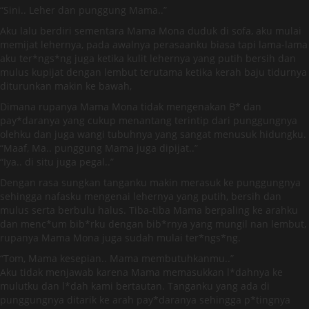
“Sini.. Leher dan punggung Mama..”
Aku lalu berdiri sementara Mama Mona duduk di sofa, aku mulai
memijat lehernya, pada awalnya perasaanku biasa tapi lama-lama
aku ter*ngs*ng juga ketika kulit lehernya yang putih bersih dan
mulus kupijat dengan lembut terutama ketika kerah baju tidurnya
diturunkan makin ke bawah,
Dimana rupanya Mama Mona tidak mengenakan B* dan
pay*daranya yang cukup menantang terintip dari punggungnya
olehku dan juga wangi tubuhnya yang sangat menusuk hidungku.
“Maaf, Ma.. punggung Mama juga dipijat..”
“Iya.. di situ juga pegal..”
Dengan rasa sungkan tanganku makin merasuk ke punggungnya
sehingga nafasku mengenai lehernya yang putih, bersih dan
mulus serta berbulu halus. Tiba-tiba Mama berpaling ke arahku
dan menc*um bib*rku dengan bib*rnya yang mungil nan lembut,
rupanya Mama Mona juga sudah mulai ter*ngs*ng.
“Tom, Mama kesepian.. Mama membutuhkanmu..”
Aku tidak menjawab karena Mama memasukkan l*dahnya ke
mulutku dan l*dah kami bertautan. Tanganku yang ada di
punggungnya ditarik ke arah pay*daranya sehingga p*tingnya