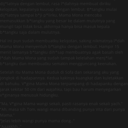
dij*latnya dengan lembut, rasa l*dahnya membuat diriku
kelojotan, kepalanya kuusap dengan lembut. B*tangku mulai
dij*latnya sampai b*ji p*lirku, Mama Mona mencoba
memasukkan b*tangku yang besar ke dalam mulutnya yang
mungil tapi tidak bisa, akhirnya hanya bisa masuk kepala
b*tangku saja dalam mulutnya.
Hal ini pun sudah membuatku kelojotan, saking nikmatnya l*dah
Mama Mona menyentuh b*tangku dengan lembut. Hampir 15
menit lamanya b*tangku dih*sap membuatnya agak basah oleh
l*dah Mama Mona yang sudah tampak kelelahan menj*lat
b*tangku dan membuatku semakin mengguncang keenakan.
Setelah itu Mama Mona duduk di Sofa dan sekarang aku yang
jongkok di hadapannya. Kedua kakinya kuangkat dan kuletakkan
di bahuku. V*gina Mama Mona terpampang di hadapanku dengan
jarak sekitar 50 cm dari wajahku, tapi bau harum menyegarkan
v*ginanya menusuk hidungku.
“Ma, V*gina Mama wangi sekali, pasti rasanya enak sekali yach.”
“Ah, masa sih Tom, wangi mana dibanding punya Vita dari punya
Mama.”
“Jelas lebih wangi punya mama dong..”
“Aaakkhh..”