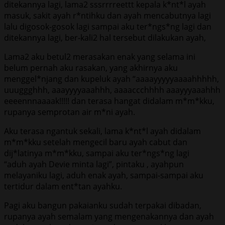
ditekannya lagi, lama2 sssrrrreettt kepala k*nt*l ayah
masuk, sakit ayah r*ntihku dan ayah mencabutnya lagi
lalu digosok-gosok lagi sampai aku ter*ngs*ng lagi dan
ditekannya lagi, ber-kali2 hal tersebut dilakukan ayah,
Lama2 aku betul2 merasakan enak yang selama ini
belum pernah aku rasakan, yang akhirnya aku
menggel*njang dan kupeluk ayah “aaaayyyyyaaaahhhhh,
uuuggghhh, aaayyyyaaahhh, aaaaccchhhh aaayyyaaahhh
eeeennnaaaak!!!!! dan terasa hangat didalam m*m*kku,
rupanya semprotan air m*ni ayah.
Aku terasa ngantuk sekali, lama k*nt*l ayah didalam
m*m*kku setelah mengecil baru ayah cabut dan
dij*latinya m*m*kku, sampai aku ter*ngs*ng lagi
“aduh ayah Devie minta lagi”, pintaku , ayahpun
melayaniku lagi, aduh enak ayah, sampai-sampai aku
tertidur dalam ent*tan ayahku.
Pagi aku bangun pakaianku sudah terpakai dibadan,
rupanya ayah semalam yang mengenakannya dan ayah