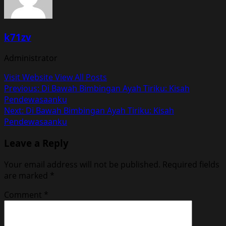
k71zv
Administrator
Visit Website
View All Posts
Post
Previous:
Di Bawah Bimbingan Ayah Tiriku: Kisah
Pendewasaanku
navigation
Next:
Di Bawah Bimbingan Ayah Tiriku: Kisah
Pendewasaanku
Leave a Reply
Your email address will not be published.
Required fields
are marked
*
Comment
*