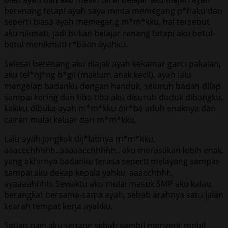
berenang tetapi ayah saya minta memegang p*haku dan
seperti biasa ayah memegang m*m*kku, hal tersebut
aku nikmati, jadi bukan belajar renang tetapi aku betul-
betul menikmati r*baan ayahku.
Selesai berenang aku diajak ayah kekamar ganti pakaian,
aku tel*nj*ng b*gil (maklum anak kecil), ayah lalu
mengelap badanku dengan handuk, seluruh badan dilap
sampai kering dan tiba-tiba aku disuruh duduk dibangku,
kakiku dibuka ayah m*m*kku dir*ba aduh enaknya dan
cairan mulai keluar dari m*m*kku,
Lalu ayah jongkok dij*latinya m*m*kku,
aaaccchhhhh..aaaaacchhhhh.. aku merasakan lebih enak,
yang akhirnya badanku terasa seperti melayang sampai-
sampai aku dekap kepala yahku, aaacchhhh,
ayaaaahhhh. Sewaktu aku mulai masuk SMP aku kalau
berangkat bersama-sama ayah, sebab arahnya satu jalan
kearah tempat kerja ayahku,
Setiap pagi aku senang sebab sambil menyetir mobil