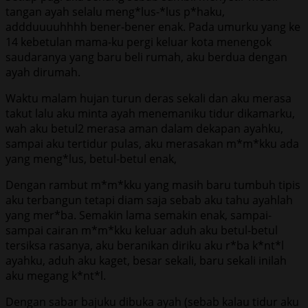
tangan ayah selalu meng*lus-*lus p*haku,
addduuuuhhhh bener-bener enak. Pada umurku yang ke
14 kebetulan mama-ku pergi keluar kota menengok
saudaranya yang baru beli rumah, aku berdua dengan
ayah dirumah.
Waktu malam hujan turun deras sekali dan aku merasa
takut lalu aku minta ayah menemaniku tidur dikamarku,
wah aku betul2 merasa aman dalam dekapan ayahku,
sampai aku tertidur pulas, aku merasakan m*m*kku ada
yang meng*lus, betul-betul enak,
Dengan rambut m*m*kku yang masih baru tumbuh tipis
aku terbangun tetapi diam saja sebab aku tahu ayahlah
yang mer*ba. Semakin lama semakin enak, sampai-
sampai cairan m*m*kku keluar aduh aku betul-betul
tersiksa rasanya, aku beranikan diriku aku r*ba k*nt*l
ayahku, aduh aku kaget, besar sekali, baru sekali inilah
aku megang k*nt*l.
Dengan sabar bajuku dibuka ayah (sebab kalau tidur aku