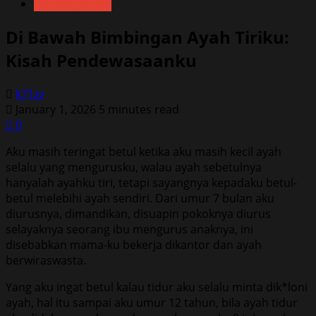
Uncategorized
Di Bawah Bimbingan Ayah Tiriku:
Kisah Pendewasaanku
k71zv
January 1, 2026
5 minutes read
0
Aku masih teringat betul ketika aku masih kecil ayah
selalu yang mengurusku, walau ayah sebetulnya
hanyalah ayahku tiri, tetapi sayangnya kepadaku betul-
betul melebihi ayah sendiri. Dari umur 7 bulan aku
diurusnya, dimandikan, disuapin pokoknya diurus
selayaknya seorang ibu mengurus anaknya, ini
disebabkan mama-ku bekerja dikantor dan ayah
berwiraswasta.
Yang aku ingat betul kalau tidur aku selalu minta dik*loni
ayah, hal itu sampai aku umur 12 tahun, bila ayah tidur