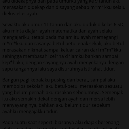
aku didekapnya dan pada umurku yang ke 9 tahun aku
merasakan didekap dan disayang sebab m*m*kku selalu
dielus-elus ayah.
Sewaktu aku umur 11 tahun dan aku duduk dikelas 6 SD,
aku minta diajari ayah matematika dan ayah selalu
mengajariku, tetapi pada malam itu ayah memegangi
m*m*kku dan rasanya betul-betul enak sekali, aku betul
merasakan nikmat sampai keluar cairan dari m*m*kku
sehingga membasahi cel*na d*lamku bahkan sampai
kep*haku, dengan sayangnya ayah menyekanya dengan
sapu tangannya lalu saya disuruhnya istirahat tidur.
Bangun pagi kepalaku pusing dan berat, sampai aku
membolos sekolah, aku betul-betul merasakan sesuatu
yang belum pernah aku rasakan sebelumnya. Semenjak
itu aku semakin dekat dengan ayah dan mersa lebih
menyayanginya, bahkan aku belum tidur sebelum
ayahku mengajakku tidur.
Pada suatu saat seperti biasanya aku diajak berenang
oleh ayah dan aku masih taraf belajar aku diajari ayah