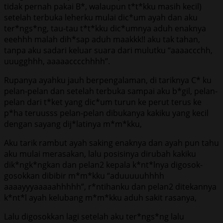
tidak pernah pakai B*, walaupun t*t*kku masih kecil)
setelah terbuka leherku mulai dic*um ayah dan aku
ter*ngs*ng, tau-tau t*t*kku dic*umnya aduh enaknya
eeehhh malah dih*sap aduh maakkk!! aku tak tahan,
tanpa aku sadari keluar suara dari mulutku “aaaaccchh,
uuugghhh, aaaaacccchhhh”.
Rupanya ayahku jauh berpengalaman, di tariknya C* ku
pelan-pelan dan setelah terbuka sampai aku b*gil, pelan-
pelan dari t*ket yang dic*um turun ke perut terus ke
p*ha teruusss pelan-pelan dibukanya kakiku yang kecil
dengan sayang dij*latinya m*m*kku,
Aku tarik rambut ayah saking enaknya dan ayah pun tahu
aku mulai merasakan, lalu posisinya dirubah kakiku
dik*ngk*ngkan dan pelan2 kepala k*nt*lnya digosok-
gosokkan dibibir m*m*kku “aduuuuuhhhh
aaaayyyaaaaahhhhh”, r*ntihanku dan pelan2 ditekannya
k*nt*l ayah kelubang m*m*kku aduh sakit rasanya,
Lalu digosokkan lagi setelah aku ter*ngs*ng lalu