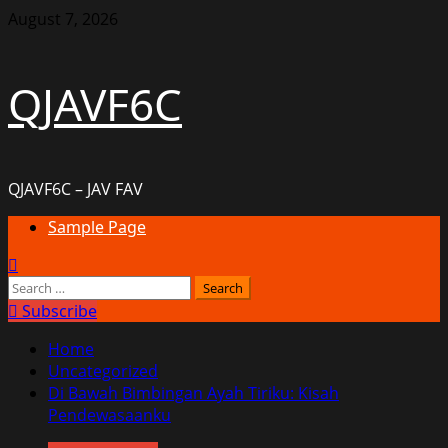
Skip
August 7, 2026
to
content
QJAVF6C
QJAVF6C – JAV FAV
Primary
Sample Page
Menu
Search
for:
Subscribe
Home
Uncategorized
Di Bawah Bimbingan Ayah Tiriku: Kisah
Pendewasaanku