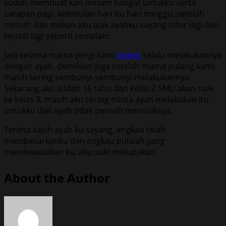
sudah membuat kan minum hangat untukku serta
sarapan pagi, kebetulan hari itu hari minggu, setelah
minum dan makan aku ajak ayahku sayang tidur lagi dan
terjadi lagi seperti semalam.
Jadi selama mama pergi kami
bokep
selalu melakukannya
dengan ayah, demikian juga setelah mama pulang kami
masih sering sembunyi-sembunyi melakukannya.
Sekarang aku sudah 16 tahu dan kelas 2 SMU akan naik
ke kelas 3, masih aku sering minta ayah melakukan itu
untukku dan ayah tidak pernah menolaknya.
Terima kasih ayah ku sayang, engkau telah
membesarkanku dan engkau pulalah yang
mendewasakan ku, aku sulit melupakan.
About the Author