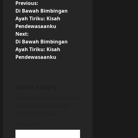
P
Previous:
Di Bawah Bimbingan
o
Ayah Tiriku: Kisah
Pendewasaanku
s
Next:
t
Di Bawah Bimbingan
Ayah Tiriku: Kisah
n
Pendewasaanku
a
v
Leave a Reply
i
Your email address will not
be published.
Required
g
fields are marked
*
a
Comment
*
t