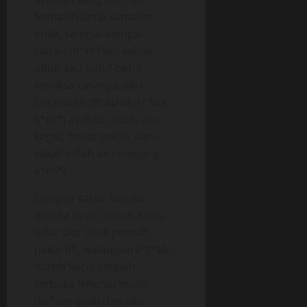
Semakin lama semakin
enak, sampai-sampai
cairan m*m*kku keluar
aduh aku betul-betul
tersiksa rasanya, aku
beranikan diriku aku r*ba
k*nt*l ayahku, aduh aku
kaget, besar sekali, baru
sekali inilah aku megang
k*nt*l.
Dengan sabar bajuku
dibuka ayah (sebab kalau
tidur aku tidak pernah
pakai B*, walaupun t*t*kku
masih kecil) setelah
terbuka leherku mulai
dic*um ayah dan aku