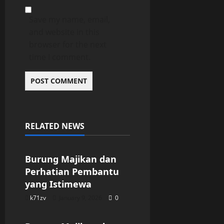
Save my name, email,
and website in this
browser for the next
time I comment.
RELATED NEWS
Uncategorized
Burung Majikan dan
Perhatian Pembantu
yang Istimewa
k71zv
January 9, 2026
0
Uncategorized