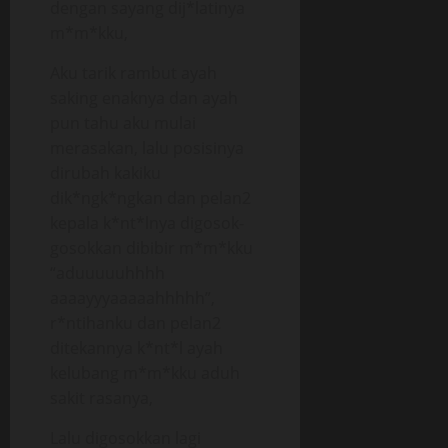
dengan sayang dij*latinya
m*m*kku,
Aku tarik rambut ayah
saking enaknya dan ayah
pun tahu aku mulai
merasakan, lalu posisinya
dirubah kakiku
dik*ngk*ngkan dan pelan2
kepala k*nt*lnya digosok-
gosokkan dibibir m*m*kku
“aduuuuuhhhh
aaaayyyaaaaahhhhh”,
r*ntihanku dan pelan2
ditekannya k*nt*l ayah
kelubang m*m*kku aduh
sakit rasanya,
Lalu digosokkan lagi