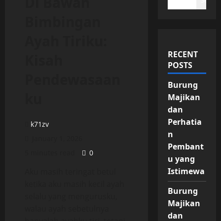
Di Bawah
Search
Bimbingan
Ayah Tiriku:
RECENT
Kisah
POSTS
Pendewasaan
Burung
ku
Majikan
dan
Perhatia
k71zv
n
January 1, 2026
Pembant
5 minutes read
0
u yang
Istimewa
Aku masih teringat betul
ketika aku masih kecil ayah
Burung
selalu yang mengurusku,
Majikan
walau ayah sebetulnya
dan