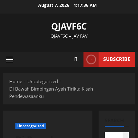
Skip
August 7, 2026
1:17:37 AM
to
content
QJAVF6C
QJAVF6C – JAV FAV
SUBSCRIBE
Primary
Menu
Home
Uncategorized
Di Bawah Bimbingan Ayah Tiriku: Kisah
Pendewasaanku
SEARCH
Uncategorized