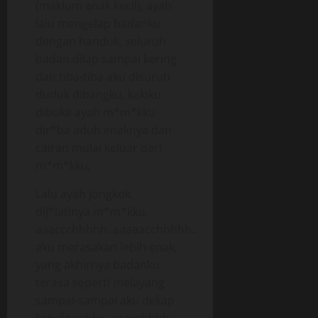
(maklum anak kecil), ayah
lalu mengelap badanku
dengan handuk, seluruh
badan dilap sampai kering
dan tiba-tiba aku disuruh
duduk dibangku, kakiku
dibuka ayah m*m*kku
dir*ba aduh enaknya dan
cairan mulai keluar dari
m*m*kku,
Lalu ayah jongkok
dij*latinya m*m*kku,
aaaccchhhhh..aaaaacchhhhh..
aku merasakan lebih enak,
yang akhirnya badanku
terasa seperti melayang
sampai-sampai aku dekap