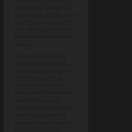
kepala yahku, aaacchhhh,
ayaaaahhhh. Sewaktu aku
mulai masuk SMP aku kalau
berangkat bersama-sama
ayah, sebab arahnya satu
jalan kearah tempat kerja
ayahku,
Setiap pagi aku senang
sebab sambil menyetir
mobil tangan ayah selalu
meng*lus-*lus p*haku,
addduuuuhhhh bener-
bener enak. Pada umurku
yang ke 14 kebetulan
mama-ku pergi keluar kota
menengok saudaranya
yang baru beli rumah, aku
berdua dengan ayah