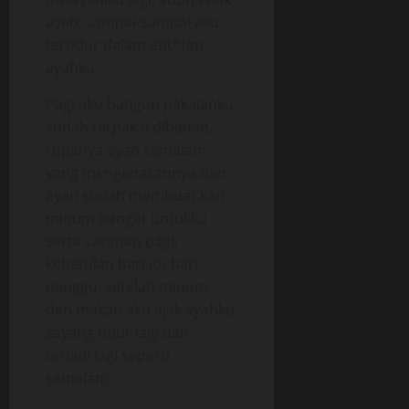
ayah, sampai-sampai aku
tertidur dalam ent*tan
ayahku.
Pagi aku bangun pakaianku
sudah terpakai dibadan,
rupanya ayah semalam
yang mengenakannya dan
ayah sudah membuat kan
minum hangat untukku
serta sarapan pagi,
kebetulan hari itu hari
minggu, setelah minum
dan makan aku ajak ayahku
sayang tidur lagi dan
terjadi lagi seperti
semalam.