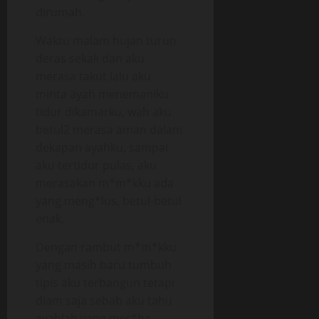
dirumah.
Waktu malam hujan turun
deras sekali dan aku
merasa takut lalu aku
minta ayah menemaniku
tidur dikamarku, wah aku
betul2 merasa aman dalam
dekapan ayahku, sampai
aku tertidur pulas, aku
merasakan m*m*kku ada
yang meng*lus, betul-betul
enak,
Dengan rambut m*m*kku
yang masih baru tumbuh
tipis aku terbangun tetapi
diam saja sebab aku tahu
ayahlah yang mer*ba.