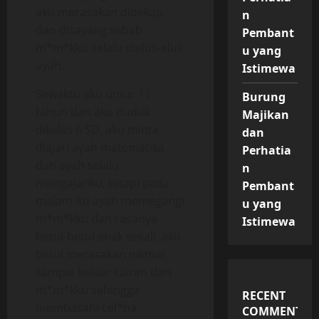
aku merasakan didekap
n
dan disayang sebab
Pembant
m*m*kku selalu dielus-elus
u yang
ayah.
Istimewa
Sewaktu aku umur 11
Burung
tahun dan aku duduk
Majikan
dikelas 6 SD, aku minta
dan
diajari ayah matematika
Perhatia
dan ayah selalu
n
mengajariku, tetapi pada
Pembant
malam itu ayah memegangi
u yang
m*m*kku dan rasanya
Istimewa
betul-betul enak sekali, aku
betul merasakan nikmat
sampai keluar cairan dari
m*m*kku sehingga
RECENT
membasahi cel*na
COMMENTS