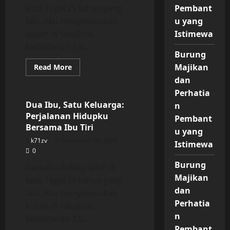
kota Tegal 25 tahun yang
Pembant
lalu. Aku menyelesiakan
u yang
kuliah di fakultras
Istimewa
kedokteran 3,5...
Burung
Read
Majikan
Read More
more
Uncategorized
dan
about
Dua
Perhatia
Ibu,
Satu
Dua Ibu, Satu Keluarga:
n
Keluarga:
Perjalanan Hidupku
Perjalanan
Pembant
Hidupku
Bersama Ibu Tiri
u yang
Bersama
Ibu
k71zv
December 29, 2025
Istimewa
Tiri
0
Burung
Namaku Robby, lahir di
Majikan
kota Tegal 25 tahun yang
dan
lalu. Aku menyelesiakan
Perhatia
kuliah di fakultras
n
kedokteran 3,5...
Pembant