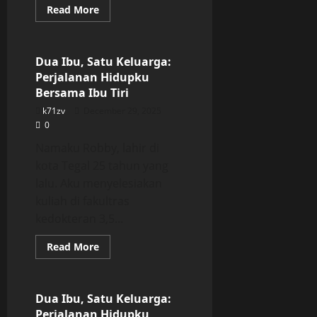
Read
Read More
more
Uncategorized
about
Dua
Ibu,
Satu
Dua Ibu, Satu Keluarga:
Keluarga:
Perjalanan Hidupku
Perjalanan
Hidupku
Bersama Ibu Tiri
Bersama
Ibu
k71zv
December 29, 2025
Tiri
0
Namaku Robby, lahir di
kota Tegal 25 tahun yang
lalu. Aku menyelesiakan
kuliah di fakultras
kedokteran 3,5...
Read
Read More
more
Uncategorized
about
Dua
Ibu,
Satu
Dua Ibu, Satu Keluarga:
Keluarga:
Perjalanan Hidupku
Perjalanan