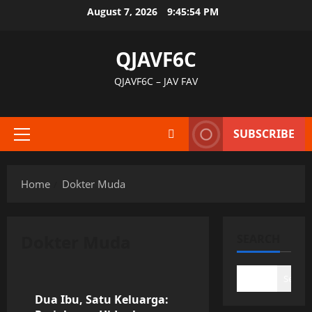
Skip
August 7, 2026
9:45:55 PM
to
content
QJAVF6C
QJAVF6C – JAV FAV
SUBSCRIBE
Primary
Menu
Home
Dokter Muda
Dokter Muda
SEARCH
Uncategorized
Search
Dua Ibu, Satu Keluarga: