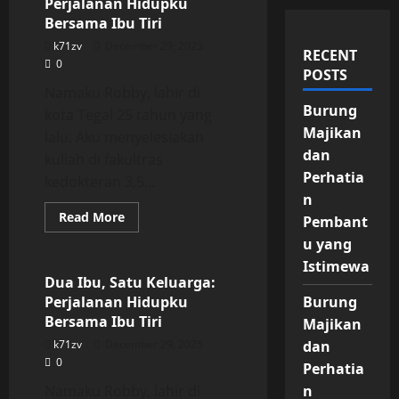
Perjalanan Hidupku
Bersama Ibu Tiri
k71zv
December 29, 2025
RECENT
0
POSTS
Namaku Robby, lahir di
Burung
kota Tegal 25 tahun yang
Majikan
lalu. Aku menyelesiakan
dan
kuliah di fakultras
Perhatia
kedokteran 3,5...
n
Read
Read More
Pembant
more
Uncategorized
about
u yang
Dua
Istimewa
Ibu,
Satu
Dua Ibu, Satu Keluarga:
Keluarga:
Perjalanan Hidupku
Burung
Perjalanan
Hidupku
Bersama Ibu Tiri
Majikan
Bersama
Ibu
k71zv
December 29, 2025
dan
Tiri
0
Perhatia
Namaku Robby, lahir di
n