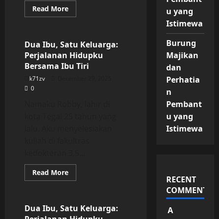
Read
Read More
u yang
more
Uncategorized
about
Istimewa
Dua
Ibu,
Satu
Burung
Dua Ibu, Satu Keluarga:
Keluarga:
Perjalanan Hidupku
Majikan
Perjalanan
Hidupku
Bersama Ibu Tiri
dan
Bersama
Ibu
k71zv
December 29, 2025
Perhatia
Tiri
0
n
Namaku Robby, lahir di
Pembant
kota Tegal 25 tahun yang
u yang
lalu. Aku menyelesiakan
Istimewa
kuliah di fakultras
kedokteran 3,5...
Read
Read More
more
RECENT
Uncategorized
about
COMMENTS
Dua
Ibu,
Satu
Dua Ibu, Satu Keluarga:
A
Keluarga: