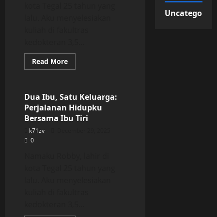
kota Tegal 25 tahun yang
Uncategorize
lalu. Aku menyelesiakan
kuliah di fakultras
kedokteran 3,5...
Read
Read More
more
Uncategorized
about
Dua
Ibu,
Satu
Dua Ibu, Satu Keluarga:
Keluarga:
Perjalanan Hidupku
Perjalanan
Hidupku
Bersama Ibu Tiri
Bersama
Ibu
k71zv
December 29, 2025
Tiri
0
Namaku Robby, lahir di
kota Tegal 25 tahun yang
lalu. Aku menyelesiakan
kuliah di fakultras
kedokteran 3,5...