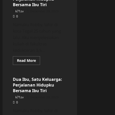
Hidupku
Bersama Ibu Tiri
Bersama
Ibu
k71zv
December 29, 2025
Tiri
0
Namaku Robby, lahir di
kota Tegal 25 tahun yang
lalu. Aku menyelesiakan
kuliah di fakultras
kedokteran 3,5...
Read
Read More
more
Uncategorized
about
Dua
Ibu,
Satu
Dua Ibu, Satu Keluarga:
Keluarga:
Perjalanan Hidupku
Perjalanan
Hidupku
Bersama Ibu Tiri
Bersama
Ibu
k71zv
December 29, 2025
Tiri
0
Namaku Robby, lahir di