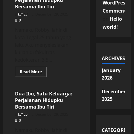
Perjalanan Hidupku
Perjalanan
WordPress
Hidupku
Bersama Ibu Tiri
Bersama
Commenter
Ibu
k71zv
December 29, 2025
Tiri
on
Hello
0
world!
Namaku Robby, lahir di
kota Tegal 25 tahun yang
lalu. Aku menyelesiakan
kuliah di fakultras
ARCHIVES
kedokteran 3,5...
January
Read
Read More
more
2026
Uncategorized
about
Dua
Ibu,
December
Satu
Dua Ibu, Satu Keluarga:
Keluarga:
2025
Perjalanan Hidupku
Perjalanan
Hidupku
Bersama Ibu Tiri
Bersama
Ibu
k71zv
December 29, 2025
Tiri
0
Namaku Robby, lahir di
CATEGORIES