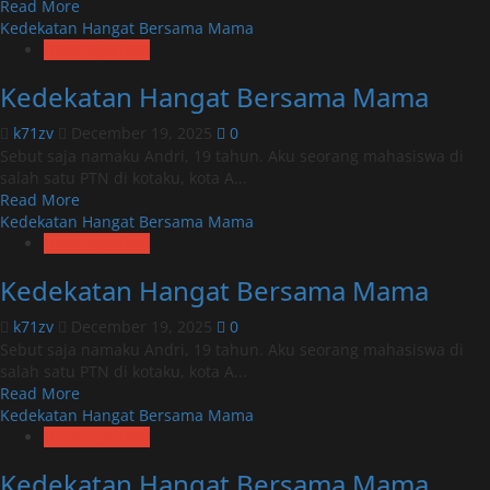
Read
Read More
more
Kedekatan Hangat Bersama Mama
about
Uncategorized
Kedekatan
Kedekatan Hangat Bersama Mama
Hangat
Bersama
k71zv
December 19, 2025
0
Mama
Sebut saja namaku Andri, 19 tahun. Aku seorang mahasiswa di
salah satu PTN di kotaku, kota A...
Read
Read More
more
Kedekatan Hangat Bersama Mama
about
Uncategorized
Kedekatan
Kedekatan Hangat Bersama Mama
Hangat
Bersama
k71zv
December 19, 2025
0
Mama
Sebut saja namaku Andri, 19 tahun. Aku seorang mahasiswa di
salah satu PTN di kotaku, kota A...
Read
Read More
more
Kedekatan Hangat Bersama Mama
about
Uncategorized
Kedekatan
Kedekatan Hangat Bersama Mama
Hangat