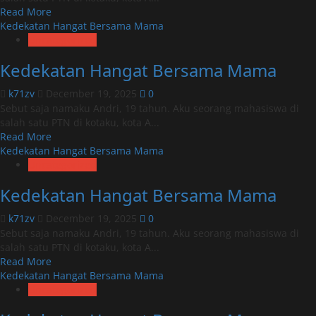
Read
Read More
more
Kedekatan Hangat Bersama Mama
about
Uncategorized
Kedekatan
Kedekatan Hangat Bersama Mama
Hangat
Bersama
k71zv
December 19, 2025
0
Mama
Sebut saja namaku Andri, 19 tahun. Aku seorang mahasiswa di
salah satu PTN di kotaku, kota A...
Read
Read More
more
Kedekatan Hangat Bersama Mama
about
Uncategorized
Kedekatan
Kedekatan Hangat Bersama Mama
Hangat
Bersama
k71zv
December 19, 2025
0
Mama
Sebut saja namaku Andri, 19 tahun. Aku seorang mahasiswa di
salah satu PTN di kotaku, kota A...
Read
Read More
more
Kedekatan Hangat Bersama Mama
about
Uncategorized
Kedekatan