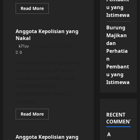
u yang
Read
Read More
more
Istimewa
Uncategorized
about
Anggota
Kepolisian
Burung
yang
Anggota Kepolisian yang
Nakal
Majikan
Nakal
dan
k71zv
December 20, 2025
Perhatia
0
n
Rini adalah seorang nyonya
Pembant
muda berumur 27 tahun
u yang
dan belum memiliki anak.
Istimewa
Dalam kehidupan
perkawinannya dengan
Herman...
Read
Read More
RECENT
more
Uncategorized
COMMENTS
about
Anggota
Kepolisian
A
yang
Anggota Kepolisian yang
Nakal