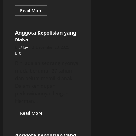
Read
Read More
more
Uncategorized
about
Anggota
Kepolisian
yang
Anggota Kepolisian yang
Nakal
Nakal
k71zv
December 20, 2025
0
Rini adalah seorang nyonya
muda berumur 27 tahun
dan belum memiliki anak.
Dalam kehidupan
perkawinannya dengan
Herman...
Read
Read More
more
Uncategorized
about
Anggota
Kepolisian
yang
Anggota Kepolisian yang