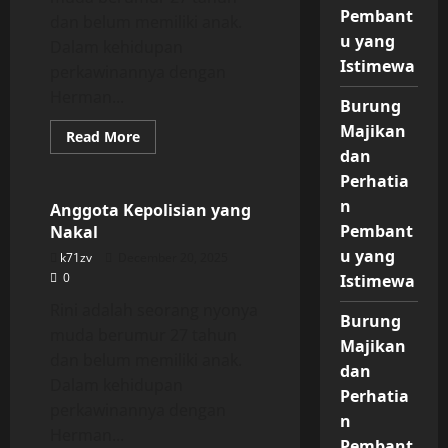
Pembant
dan belum memiliki anak.
u yang
Dalam kehidupan
Istimewa
perkawinannya dengan
Herman...
Burung
Majikan
Read
Read More
more
dan
Uncategorized
about
Anggota
Perhatia
Kepolisian
n
yang
Anggota Kepolisian yang
Nakal
Pembant
Nakal
u yang
k71zv
December 20, 2025
0
Istimewa
Rini adalah seorang nyonya
Burung
muda berumur 27 tahun
Majikan
dan belum memiliki anak.
dan
Dalam kehidupan
Perhatia
perkawinannya dengan
n
Herman...
Pembant