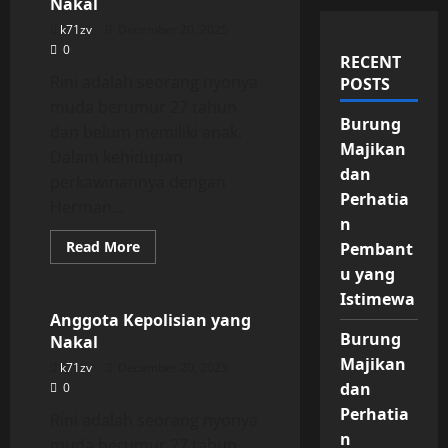
Nakal
k71zv
December 20, 2025
0
RECENT
Rini adalah seorang nyonya
POSTS
muda berumur 27 tahun
Burung
dan belum memiliki anak.
Majikan
Dalam kehidupan
dan
perkawinannya dengan
Perhatia
Herman...
n
Read
Read More
Pembant
more
Uncategorized
u yang
about
Anggota
Istimewa
Kepolisian
yang
Anggota Kepolisian yang
Nakal
Burung
Nakal
Majikan
k71zv
December 20, 2025
dan
0
Perhatia
Rini adalah seorang nyonya
n
muda berumur 27 tahun