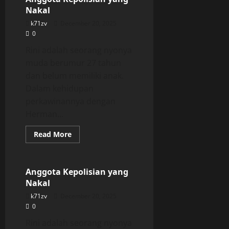
Nakal
Nakal
k71zv
December 20, 2025
0
Rini adalah seorang nyonya
muda berumur 27 tahun
dan belum memiliki anak.
Dalam kehidupan
perkawinannya dengan
Herman...
Read
Read More
more
Uncategorized
about
Anggota
Kepolisian
yang
Anggota Kepolisian yang
Nakal
Nakal
k71zv
December 20, 2025
0
Rini adalah seorang nyonya