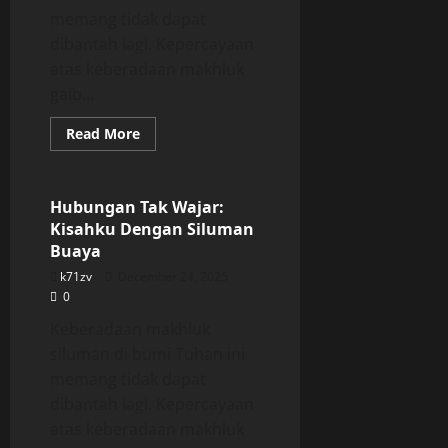
memang tidak dapat
dibantah lagi. Kepercayaan
atas keberadaan makhluk
gaib...
Read
Read More
more
Uncategorized
about
Hubungan
Tak
Wajar:
Hubungan Tak Wajar:
Kisahku
Kisahku Dengan Siluman
Dengan
Siluman
Buaya
Buaya
k71zv
December 24, 2025
0
Keberadaan makhluk
siluman di bumi Tuhan ini
memang tidak dapat
dibantah lagi. Kepercayaan
atas keberadaan makhluk