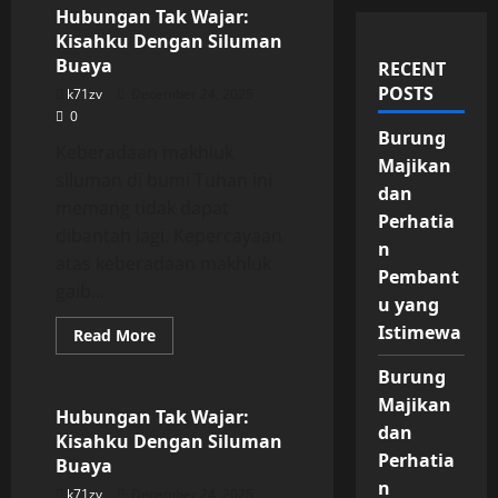
Hubungan Tak Wajar:
Kisahku Dengan Siluman
Buaya
RECENT
POSTS
k71zv
December 24, 2025
0
Burung
Keberadaan makhluk
Majikan
siluman di bumi Tuhan ini
dan
memang tidak dapat
Perhatia
dibantah lagi. Kepercayaan
n
atas keberadaan makhluk
Pembant
gaib...
u yang
Istimewa
Read
Read More
more
Uncategorized
about
Burung
Hubungan
Tak
Majikan
Wajar:
Hubungan Tak Wajar:
Kisahku
dan
Kisahku Dengan Siluman
Dengan
Siluman
Perhatia
Buaya
Buaya
n
k71zv
December 24, 2025