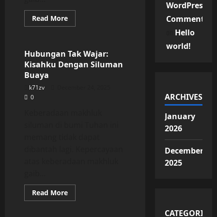
WordPress
Read
Read More
Commenter
more
Uncategorized
on
about
Hello
Hubungan
Tak
world!
Wajar:
Hubungan Tak Wajar:
Kisahku
Kisahku Dengan Siluman
Dengan
Siluman
Buaya
Buaya
k71zv
December 24, 2025
ARCHIVES
0
Keberadaan makhluk
January
siluman di bumi Tuhan ini
2026
memang tidak dapat
dibantah lagi. Kepercayaan
December
atas keberadaan makhluk
2025
gaib...
Read
Read More
more
Uncategorized
about
Hubungan
CATEGORIES