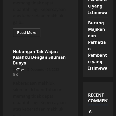
memang tidak dapat
u yang
dibantah lagi. Kepercayaan
Istimewa
atas keberadaan makhluk
gaib...
Burung
Majikan
Read
Read More
dan
more
Uncategorized
about
Perhatia
Hubungan
Tak
n
Wajar:
Hubungan Tak Wajar:
Kisahku
Pembant
Kisahku Dengan Siluman
Dengan
Siluman
u yang
Buaya
Buaya
Istimewa
k71zv
December 24, 2025
0
Keberadaan makhluk
siluman di bumi Tuhan ini
RECENT
memang tidak dapat
COMMENTS
dibantah lagi. Kepercayaan
atas keberadaan makhluk
A
gaib...