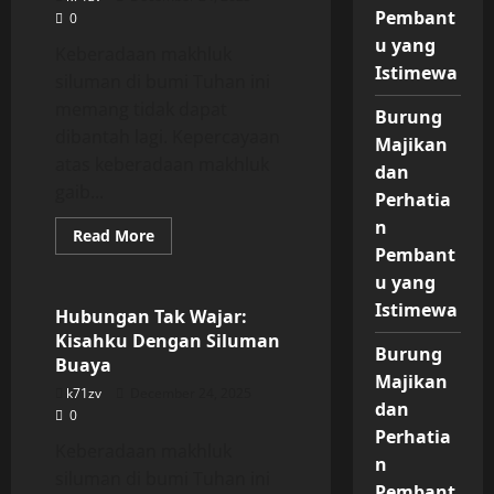
Pembant
0
u yang
Keberadaan makhluk
Istimewa
siluman di bumi Tuhan ini
memang tidak dapat
Burung
dibantah lagi. Kepercayaan
Majikan
atas keberadaan makhluk
dan
gaib...
Perhatia
n
Read
Read More
more
Pembant
Uncategorized
about
Hubungan
u yang
Tak
Istimewa
Wajar:
Hubungan Tak Wajar:
Kisahku
Kisahku Dengan Siluman
Dengan
Burung
Siluman
Buaya
Buaya
Majikan
k71zv
December 24, 2025
dan
0
Perhatia
Keberadaan makhluk
n
siluman di bumi Tuhan ini
Pembant