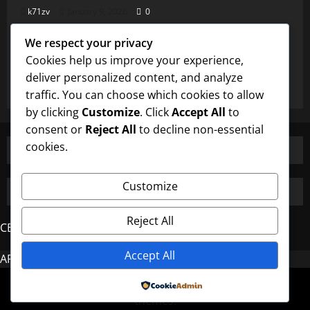
k71zv
January 9, 2026
0
Uncategorized
We respect your privacy
Burung Majikan dan Perhatian Pembantu
Cookies help us improve your experience,
yang Istimewa
deliver personalized content, and analyze
k71zv
January 9, 2026
0
traffic. You can choose which cookies to allow
by clicking
Customize
. Click
Accept All
to
consent or
Reject All
to decline non-essential
cookies.
Customize
Reject All
CERDAS4D
Accept All
AROMA4D
MAHJONG
Copyright © All rights reserved.
|
MoreNews
by AF
Powered by
themes.