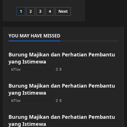
Tak
Wajar:
Posts
1
2
3
4
Next
Kisahku
Dengan
Siluman
pagination
Buaya
YOU MAY HAVE MISSED
Uncategorized
Burung Majikan dan Perhatian Pembantu
yang Istimewa
k71zv
January 9, 2026
0
Uncategorized
Burung Majikan dan Perhatian Pembantu
yang Istimewa
k71zv
January 9, 2026
0
Uncategorized
Burung Majikan dan Perhatian Pembantu
yang Istimewa