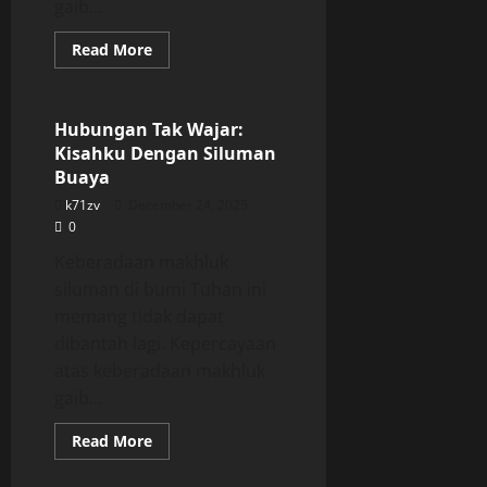
gaib...
Read
Read More
more
Uncategorized
about
Hubungan
Tak
Wajar:
Hubungan Tak Wajar:
Kisahku
Kisahku Dengan Siluman
Dengan
Siluman
Buaya
Buaya
k71zv
December 24, 2025
0
Keberadaan makhluk
siluman di bumi Tuhan ini
memang tidak dapat
dibantah lagi. Kepercayaan
atas keberadaan makhluk
gaib...
Read
Read More
more
about
Hubungan