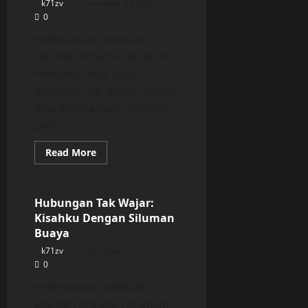
k71zv
December 24, 2025
0
Keberadaan makhluk
siluman di bumi Tuhan ini
memang tidak dapat
dibantah lagi. Kepercayaan
atas keberadaan makhluk
gaib...
Read
Read More
more
Uncategorized
about
Hubungan
Tak
Wajar:
Hubungan Tak Wajar:
Kisahku
Kisahku Dengan Siluman
Dengan
Siluman
Buaya
Buaya
k71zv
December 24, 2025
0
Keberadaan makhluk
siluman di bumi Tuhan ini