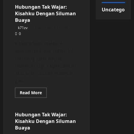
Tak
Wajar:
Hubungan Tak Wajar:
Uncategorize
Kisahku
Kisahku Dengan Siluman
Dengan
Siluman
Buaya
Buaya
k71zv
December 24, 2025
0
Keberadaan makhluk
siluman di bumi Tuhan ini
memang tidak dapat
dibantah lagi. Kepercayaan
atas keberadaan makhluk
gaib...
Read
Read More
more
Uncategorized
about
Hubungan
Tak
Wajar:
Hubungan Tak Wajar:
Kisahku
Kisahku Dengan Siluman
Dengan
Siluman
Buaya
Buaya